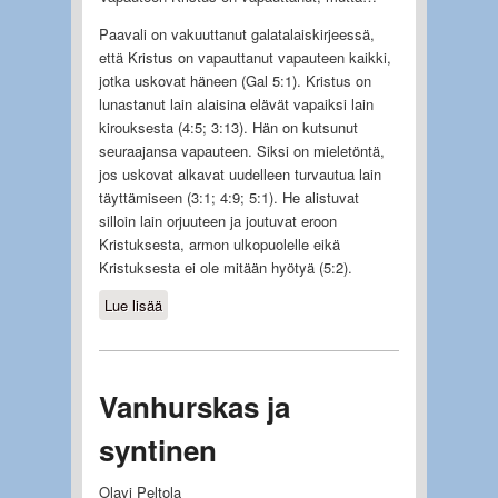
Paavali on vakuuttanut galatalaiskirjeessä,
että Kristus on vapauttanut vapauteen kaikki,
jotka uskovat häneen (Gal 5:1). Kristus on
lunastanut lain alaisina elävät vapaiksi lain
kirouksesta (4:5; 3:13). Hän on kutsunut
seuraajansa vapauteen. Siksi on mieletöntä,
jos uskovat alkavat uudelleen turvautua lain
täyttämiseen (3:1; 4:9; 5:1). He alistuvat
silloin lain orjuuteen ja joutuvat eroon
Kristuksesta, armon ulkopuolelle eikä
Kristuksesta ei ole mitään hyötyä (5:2).
Lue lisää
about Vapaus harhateillä
Vanhurskas ja
syntinen
Olavi Peltola