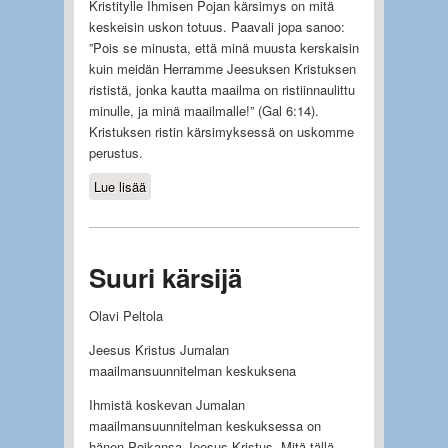
Kristitylle Ihmisen Pojan kärsimys on mitä
keskeisin uskon totuus. Paavali jopa sanoo:
”Pois se minusta, että minä muusta kerskaisin
kuin meidän Herramme Jeesuksen Kristuksen
rististä, jonka kautta maailma on ristiinnaulittu
minulle, ja minä maailmalle!” (Gal 6:14).
Kristuksen ristin kärsimyksessä on uskomme
perustus.
Lue lisää
about Tyydy ristiin
Suuri kärsijä
Olavi Peltola
Jeesus Kristus Jumalan
maailmansuunnitelman keskuksena
Ihmistä koskevan Jumalan
maailmansuunnitelman keskuksessa on
hänen Poikansa Jeesus Kristus. Mitä tällä