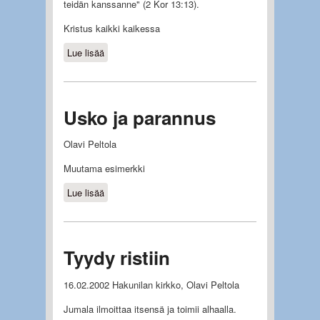
teidän kanssanne" (2 Kor 13:13).
Kristus kaikki kaikessa
Lue lisää
about Uskon Pyhään Henkeen
Usko ja parannus
Olavi Peltola
Muutama esimerkki
Lue lisää
about Usko ja parannus
Tyydy ristiin
16.02.2002 Hakunilan kirkko, Olavi Peltola
Jumala ilmoittaa itsensä ja toimii alhaalla.