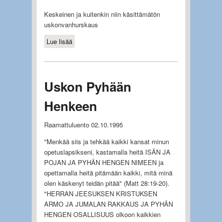
Keskeinen ja kuitenkin niin käsittämätön
uskonvanhurskaus
Lue lisää
about Vanhurskas ja syntinen
Uskon Pyhään
Henkeen
Raamattuluento 02.10.1995
"Menkää siis ja tehkää kaikki kansat minun
opetuslapsikseni, kastamalla heitä ISÄN JA
POJAN JA PYHÄN HENGEN NIMEEN ja
opettamalla heitä pitämään kaikki, mitä minä
olen käskenyt teidän pitää" (Matt 28:19-20).
"HERRAN JEESUKSEN KRISTUKSEN
ARMO JA JUMALAN RAKKAUS JA PYHÄN
HENGEN OSALLISUUS olkoon kaikkien