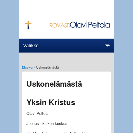
Etusivu
» Uskonelämästä
Olet täällä
Uskonelämästä
Yksin Kristus
Olavi Peltola
Jeesus - kaiken keskus