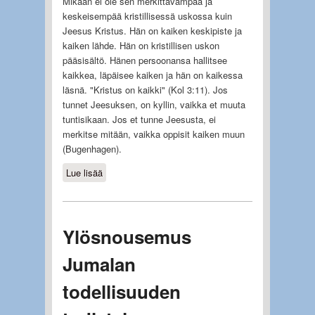
Mikään ei ole sen merkittävämpää ja
keskeisempää kristillisessä uskossa kuin
Jeesus Kristus. Hän on kaiken keskipiste ja
kaiken lähde. Hän on kristillisen uskon
pääsisältö. Hänen persoonansa hallitsee
kaikkea, läpäisee kaiken ja hän on kaikessa
läsnä. "Kristus on kaikki" (Kol 3:11). Jos
tunnet Jeesuksen, on kyllin, vaikka et muuta
tuntisikaan. Jos et tunne Jeesusta, ei
merkitse mitään, vaikka oppisit kaiken muun
(Bugenhagen).
Lue lisää
about Yksin Kristus
Ylösnousemus
Jumalan
todellisuuden