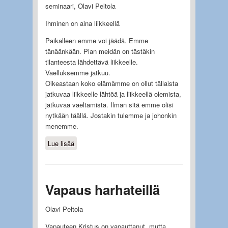
seminaari, Olavi Peltola
Ihminen on aina liikkeellä
Paikalleen emme voi jäädä. Emme
tänäänkään. Pian meidän on tästäkin
tilanteesta lähdettävä liikkeelle.
Vaelluksemme jatkuu.
Oikeastaan koko elämämme on ollut tällaista
jatkuvaa liikkeelle lähtöä ja liikkeellä olemista,
jatkuvaa vaeltamista. Ilman sitä emme olisi
nytkään täällä. Jostakin tulemme ja johonkin
menemme.
Lue lisää
about Vauhdilla, mutta mihin?
Vapaus harhateillä
Olavi Peltola
Vapauteen Kristus on vapauttanut, mutta…