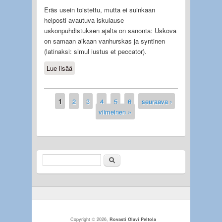
Eräs usein toistettu, mutta ei suinkaan
helposti avautuva iskulause
uskonpuhdistuksen ajalta on sanonta: Uskova
on samaan aikaan vanhurskas ja syntinen
(latinaksi: simul iustus et peccator).
Lue lisää
about Samaan aikaan vanhurskas ja
syntinen
1
2
3
4
5
6
seuraava ›
Sivut
viimeinen »
Etsi
Hakulomake
Copyright © 2026,
Rovasti Olavi Peltola