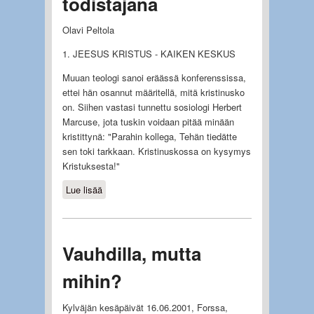
todistajana
Olavi Peltola
1. JEESUS KRISTUS - KAIKEN KESKUS
Muuan teologi sanoi eräässä konferenssissa,
ettei hän osannut määritellä, mitä kristinusko
on. Siihen vastasi tunnettu sosiologi Herbert
Marcuse, jota tuskin voidaan pitää minään
kristittynä: "Parahin kollega, Tehän tiedätte
sen toki tarkkaan. Kristinuskossa on kysymys
Kristuksesta!"
Lue lisää
about Ylösnousemus Jumalan
todellisuuden todistajana
Vauhdilla, mutta
mihin?
Kylväjän kesäpäivät 16.06.2001, Forssa,