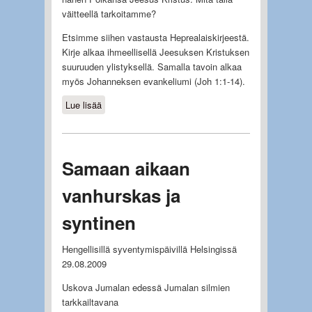
väitteellä tarkoitamme?
Etsimme siihen vastausta Heprealaiskirjeestä.
Kirje alkaa ihmeellisellä Jeesuksen Kristuksen
suuruuden ylistyksellä. Samalla tavoin alkaa
myös Johanneksen evankeliumi (Joh 1:1-14).
Lue lisää
about Suuri kärsijä
Samaan aikaan
vanhurskas ja
syntinen
Hengellisillä syventymispäivillä Helsingissä
29.08.2009
Uskova Jumalan edessä Jumalan silmien
tarkkailtavana