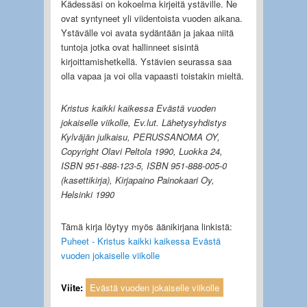
Kädessäsi on kokoelma kirjeitä ystäville. Ne
ovat syntyneet yli viidentoista vuoden aikana.
Ystävälle voi avata sydäntään ja jakaa niitä
tuntoja jotka ovat hallinneet sisintä
kirjoittamishetkellä. Ystävien seurassa saa
olla vapaa ja voi olla vapaasti toistakin mieltä.
Kristus kaikki kaikessa Evästä vuoden
jokaiselle viikolle, Ev.lut. Lähetysyhdistys
Kylväjän julkaisu, PERUSSANOMA OY,
Copyright Olavi Peltola 1990, Luokka 24,
ISBN 951-888-123-5, ISBN 951-888-005-0
(kasettikirja), Kirjapaino Painokaari Oy,
Helsinki 1990
Tämä kirja löytyy myös äänikirjana linkistä:
Puheet - Kristus kaikki kaikessa Evästä
vuoden jokaiselle viikolle
Viite:
Evästä vuoden jokaiselle viikolle