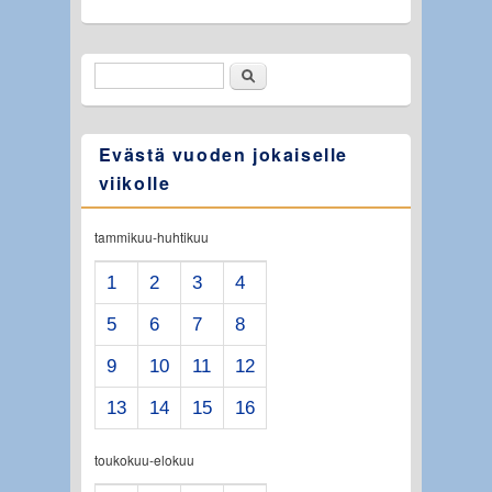
Etsi
Hakulomake
Evästä vuoden jokaiselle
viikolle
tammikuu-huhtikuu
1
2
3
4
5
6
7
8
9
10
11
12
13
14
15
16
toukokuu-elokuu