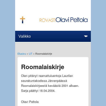
Etusivu
»
UT
» Roomalaiskirje
Olet täällä
Roomalaiskirje
Olen pitänyt raamattuluentoja Laurilan
seurakuntakodissa Järvenpäässä
Roomalaiskirjeestä keväästä 2001 alkaen.
Sarja päättyi 18.04.2004.
Olavi Peltola