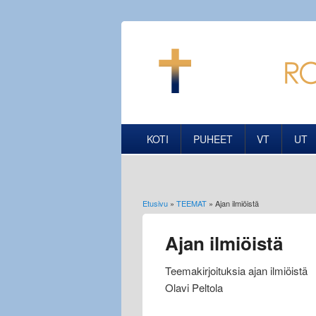
KOTI
PUHEET
VT
UT
Etusivu
»
TEEMAT
» Ajan ilmiöistä
Olet täällä
Ajan ilmiöistä
Teemakirjoituksia ajan ilmiöistä
Olavi Peltola