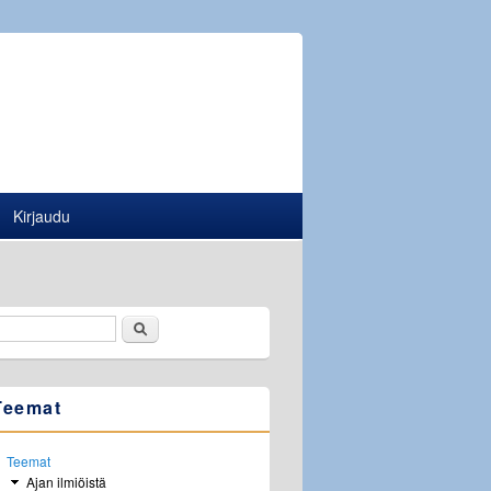
Kirjaudu
Etsi
Hakulomake
Teemat
Teemat
Ajan ilmiöistä