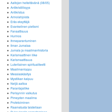
Aaltojen heiteltävänä (08/05)
Antikristillisyys
Antikristus
Armolahjoista
Eräs eksyttäjä
Evankelinen pietismi
Fanaattisuus
Hurmos
Ihmeparantuminen
Ilman Jumalaa
Jumala ja maailmanhistoria
Karismaattinen liike
Karismaattisuus
Luterilainen spiritualiteetti
Maailmanloppu
Messiaskäsitys
Mystiikan kaipuu
Neljä aaltoa
Parantajaliike
Perisynnin vaikutus
Pimeyden maailma
Profetoiminen
Raamatusta taistellaan
Rukouksella parantaminen