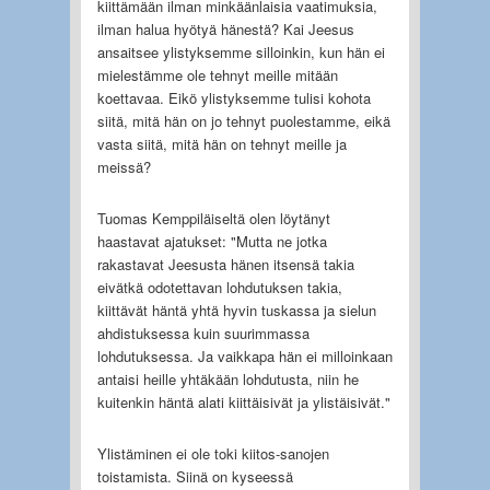
kiittämään ilman minkäänlaisia vaatimuksia,
ilman halua hyötyä hänestä? Kai Jeesus
ansaitsee ylistyksemme silloinkin, kun hän ei
mielestämme ole tehnyt meille mitään
koettavaa. Eikö ylistyksemme tulisi kohota
siitä, mitä hän on jo tehnyt puolestamme, eikä
vasta siitä, mitä hän on tehnyt meille ja
meissä?
Tuomas Kemppiläiseltä olen löytänyt
haastavat ajatukset: "Mutta ne jotka
rakastavat Jeesusta hänen itsensä takia
eivätkä odotettavan lohdutuksen takia,
kiittävät häntä yhtä hyvin tuskassa ja sielun
ahdistuksessa kuin suurimmassa
lohdutuksessa. Ja vaikkapa hän ei milloinkaan
antaisi heille yhtäkään lohdutusta, niin he
kuitenkin häntä alati kiittäisivät ja ylistäisivät."
Ylistäminen ei ole toki kiitos-sanojen
toistamista. Siinä on kyseessä