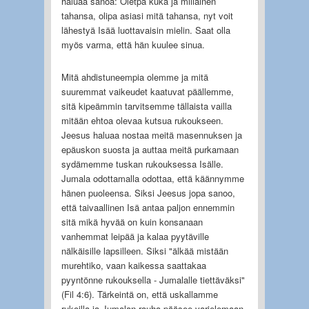
haluaa sanoa: Oletpa kuka ja millainen
tahansa, olipa asiasi mitä tahansa, nyt voit
lähestyä Isää luottavaisin mielin. Saat olla
myös varma, että hän kuulee sinua.
Mitä ahdistuneempia olemme ja mitä
suuremmat vaikeudet kaatuvat päällemme,
sitä kipeämmin tarvitsemme tällaista vailla
mitään ehtoa olevaa kutsua rukoukseen.
Jeesus haluaa nostaa meitä masennuksen ja
epäuskon suosta ja auttaa meitä purkamaan
sydämemme tuskan rukouksessa Isälle.
Jumala odottamalla odottaa, että käännymme
hänen puoleensa. Siksi Jeesus jopa sanoo,
että taivaallinen Isä antaa paljon ennemmin
sitä mikä hyvää on kuin konsanaan
vanhemmat leipää ja kalaa pyytäville
nälkäisille lapsilleen. Siksi "älkää mistään
murehtiko, vaan kaikessa saattakaa
pyyntönne rukouksella - Jumalalle tiettäväksi"
(Fil 4:6). Tärkeintä on, että uskallamme
rukoilla ja Jumalan rauha pääsee varjelemaan