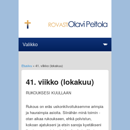
Etusivu
» 41. viikko (lokakuu)
Olet täällä
41. viikko (lokakuu)
RUKOUKSESI KUULLAAN
Rukous on eräs uskonkilvoituksemme arimpia
ja hauraimpia asioita. Siinähän minä toimin -
otan aikaa rukoukseen, ehkä polvistun,
kokoan ajatukseni ja etsin sanoja kyetäkseni