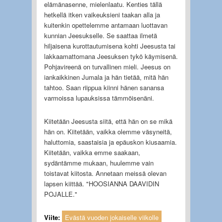
elämänasenne, mielenlaatu. Kenties tällä
hetkellä itken vaikeuksieni taakan alla ja
kuitenkin opettelemme antamaan luottavan
kunnian Jeesukselle. Se saattaa ilmetä
hiljaisena kurottautumisena kohti Jeesusta tai
lakkaamattomana Jeesuksen tykö käymisenä.
Pohjavireenä on turvallinen mieli. Jeesus on
iankaikkinen Jumala ja hän tietää, mitä hän
tahtoo. Saan riippua kiinni hänen sanansa
varmoissa lupauksissa tämmöisenäni.
Kiitetään Jeesusta siitä, että hän on se mikä
hän on. Kiitetään, vaikka olemme väsyneitä,
haluttomia, saastaisia ja epäuskon kiusaamia.
Kiitetään, vaikka emme saakaan,
sydäntämme mukaan, huulemme vain
toistavat kiitosta. Annetaan meissä olevan
lapsen kiittää. "HOOSIANNA DAAVIDIN
POJALLE.''
Viite:
Evästä vuoden jokaiselle viikolle