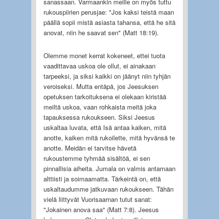
sanassaan. Varmaankin meille on myös tuttu
rukouspiirien perusjae: "Jos kaksi teistä maan
päällä sopii mistä asiasta tahansa, että he sitä
anovat, niin he saavat sen" (Matt 18:19).
Olemme monet kerrat kokeneet, ettei tuota
vaadittavaa uskoa ole ollut, ei ainakaan
tarpeeksi, ja siksi kaikki on jäänyt niin tyhjän
veroiseksi. Mutta entäpä, jos Jeesuksen
opetuksen tarkoituksena ei olekaan kiristää
meiltä uskoa, vaan rohkaista meitä joka
tapauksessa rukoukseen. Siksi Jeesus
uskaltaa luvata, että Isä antaa kaiken, mitä
anotte, kaiken mitä rukoilette, mitä hyvänsä te
anotte. Meidän ei tarvitse hävetä
rukoustemme tyhmää sisältöä, ei sen
pinnallisia aiheita. Jumala on valmis antamaan
alttiisti ja soimaamatta. Tärkeintä on, että
uskaltaudumme jatkuvaan rukoukseen. Tähän
vielä liittyvät Vuorisaarnan tutut sanat:
"Jokainen anova saa" (Matt 7:8). Jeesus