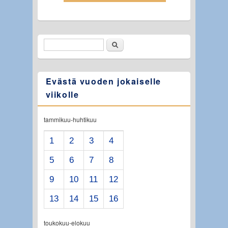
Etsi
Hakulomake
Evästä vuoden jokaiselle
viikolle
tammikuu-huhtikuu
1
2
3
4
5
6
7
8
9
10
11
12
13
14
15
16
toukokuu-elokuu