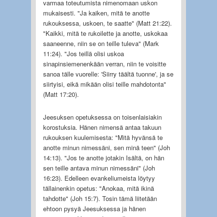
varmaa toteutumista nimenomaan uskon
mukaisesti. "Ja kaiken, mitä te anotte
rukouksessa, uskoen, te saatte" (Matt 21:22).
"Kaikki, mitä te rukoilette ja anotte, uskokaa
saaneenne, niin se on teille tuleva" (Mark
11:24). "Jos teillä olisi uskoa
sinapinsiemenenkään verran, niin te voisitte
sanoa tälle vuorelle: 'Siirry täältä tuonne', ja se
siirtyisi, eikä mikään olisi teille mahdotonta"
(Matt 17:20).
Jeesuksen opetuksessa on toisenlaisiakin
korostuksia. Hänen nimensä antaa takuun
rukouksen kuulemisesta: "Mitä hyvänsä te
anotte minun nimessäni, sen minä teen" (Joh
14:13). "Jos te anotte jotakin Isältä, on hän
sen teille antava minun nimessäni" (Joh
16:23). Edelleen evankeliumeista löytyy
tällainenkin opetus: "Anokaa, mitä ikinä
tahdotte" (Joh 15:7). Tosin tämä liitetään
ehtoon pysyä Jeesuksessa ja hänen