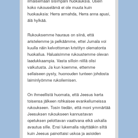
ilmaisemaan sisimpäni huokauksia. Usein
koko rukouselämä ei ole muuta kuin
huokauksia: Herra armahda, Herra anna apusi,
älä hylkää.
Rukouksemme hauraus on siinä, että
aristelemme ja pelkäämme, ettei Jumala voi
kuulla näin kelvottoman kristityn olematonta
huokailua. Haluaisimme rukoustemme olevan
laadukkaampia. Vasta silloin niillä olisi
vaikutusta. Ja kun koemme, ettemme
sellaiseen pysty, huonouden tunteen johdosta
laiminlyömme rukoilemisen.
On ihmeellistä huomata, että Jeesus kerta
toisensa jälkeen rohkaisee evankeliumeissa
rukoukseen. Tosin tiedän, että moni ymmärtää
Jeesuksen rukoukseen kannustavan
opetuksen pelottavan vaativana eikä uskalla
avautua sille. Ensi lukemalla näyttääkin siltä
kuin Jeesus painottaisi uskoa ja asioiden