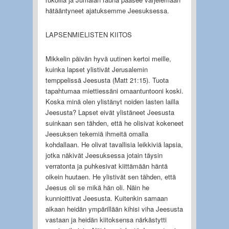
hätääntyneet ajatuksemme Jeesuksessa.
LAPSENMIELISTEN KIITOS
Mikkelin päivän hyvä uutinen kertoi meille,
kuinka lapset ylistivät Jerusalemin
temppelissä Jeesusta (Matt 21:15). Tuota
tapahtumaa miettiessäni omaantuntooni koski.
Koska minä olen ylistänyt noiden lasten lailla
Jeesusta? Lapset eivät ylistäneet Jeesusta
suinkaan sen tähden, että he olisivat kokeneet
Jeesuksen tekemiä ihmeitä omalla
kohdallaan. He olivat tavallisia leikkiviä lapsia,
jotka näkivät Jeesuksessa jotain täysin
verratonta ja puhkesivat kiittämään häntä
oikein huutaen. He ylistivät sen tähden, että
Jeesus oli se mikä hän oli. Näin he
kunnioittivat Jeesusta. Kuitenkin samaan
aikaan heidän ympärillään kihisi viha Jeesusta
vastaan ja heidän kiitoksensa närkästytti