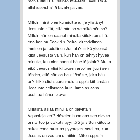
monia aikuisia. Näiden mielestä Jeesusta ei
olisi saanut sillä tavoin palvoa.
Milloin minä olen kunnioittanut ja ylistänyt
Jeesusta siitä, että hän on se mikä hän on?
Milloin hän on saanut minulta kiitoksen siitä,
että hän on Daavidin Poika, eli todellinen
ihminen ja todellinen Jumala? Enkö yleensä
kiitä Jeesusta vain, kun hän on tehnyt hyvää
minulle, kun olen saanut häneltä jotain? Mutta
eikö Jeesus olisi kiitoksen arvoinen juuri sen
tähden, että hän on henkilönä se, joka hän
on? Eikö olisi suurenmoista oppia kiittämään
Jeesusta sellaisena kuin Jumalan sana
osoittaa hänen olevan!
Millaista asiaa minulla on päivittäin
Vapahtajalleni? Häveten huomaan sen olevan
anna, tee ja vaikuta pyyntöjä ja sitten kiitosta
mikäli enää muistan pyyntöjeni sisältöä, kun
Jeesus on vastannut niihin. Miten oppisin