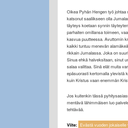
Oikea Pyhän Hengen työ johtaa me
katsonut saaliikseen olla Jumala
täyteys koetaan synnin täyteytenä"
parhaiten omillansa toimeen, vaan
kasvua puutteessa. Avuttomin kris
kaikki tuntuu menevän alamäkeä,
rikkain Jumalassa. Joka on suu
Sinua ehkä halveksitaan, sinut 
salaa valittaa. Sinä elät muita var
epäsuorasti kertomalla ylevistä
kuin Kristus vaan enemmän Kristu
Jos kuitenkin tässä pyhitysasiass
mentävä lähimmäisen luo palvele
tehtävää.
Viite:
Evästä vuoden jokaiselle v