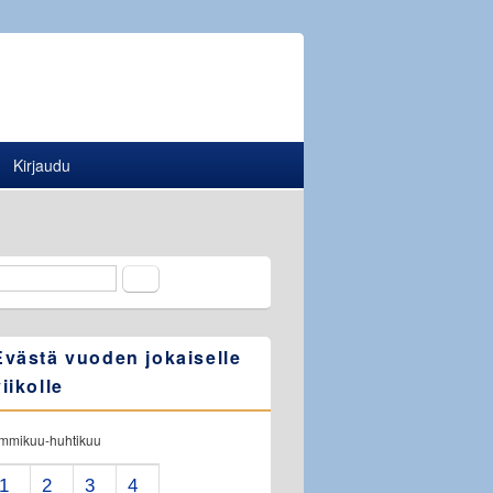
Kirjaudu
Etsi
Hakulomake
Evästä vuoden jokaiselle
viikolle
ammikuu-huhtikuu
1
2
3
4