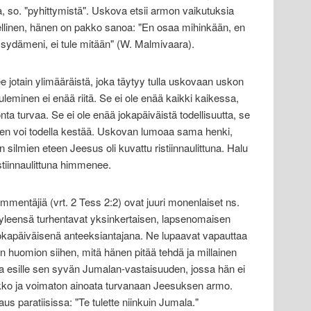
 so. "pyhittymistä". Uskova etsii armon vaikutuksia
ehellinen, hänen on pakko sanoa: "En osaa mihinkään, en
y sydämeni, ei tule mitään" (W. Malmivaara).
ee jotain ylimääräistä, joka täytyy tulla uskovaan uskon
leminen ei enää riitä. Se ei ole enää kaikki kaikessa,
ta turvaa. Se ei ole enää jokapäiväistä todellisuutta, se
minen voi todella kestää. Uskovan lumoaa sama henki,
n silmien eteen Jeesus oli kuvattu ristiinnaulittuna. Halu
stiinnaulittuna himmenee.
entäjiä (vrt. 2 Tess 2:2) ovat juuri monenlaiset ns.
Ne yleensä turhentavat yksinkertaisen, lapsenomaisen
apäiväisenä anteeksiantajana. Ne lupaavat vapauttaa
sen huomion siihen, mitä hänen pitää tehdä ja millainen
a esille sen syvän Jumalan-vastaisuuden, jossa hän ei
eikko ja voimaton ainoata turvanaan Jeesuksen armo.
s paratiisissa: "Te tulette niinkuin Jumala."