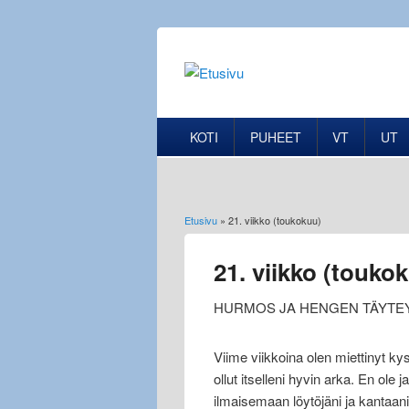
KOTI
PUHEET
VT
UT
Etusivu
» 21. viikko (toukokuu)
Olet täällä
21. viikko (touko
HURMOS JA HENGEN TÄYTE
Viime viikkoina olen miettinyt 
ollut itselleni hyvin arka. En ole
ilmaisemaan löytöjäni ja kantaani