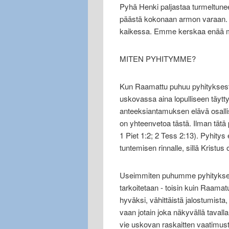
Pyhä Henki paljastaa turmeltun
päästä kokonaan armon varaan. Näi
kaikessa. Emme kerskaa enää m
MITEN PYHITYMME?
Kun Raamattu puhuu pyhityksestä
uskovassa aina lopulliseen täytt
anteeksiantamuksen elävä osall
on yhteenvetoa tästä. Ilman tätä
1 Piet 1:2; 2 Tess 2:13). Pyhitys ei
tuntemisen rinnalle, sillä Kristus 
Useimmiten puhumme pyhityksest
tarkoitetaan - toisin kuin Raam
hyväksi, vähittäistä jalostumista, 
vaan jotain joka näkyvällä tavall
vie uskovan raskaitten vaatimuste