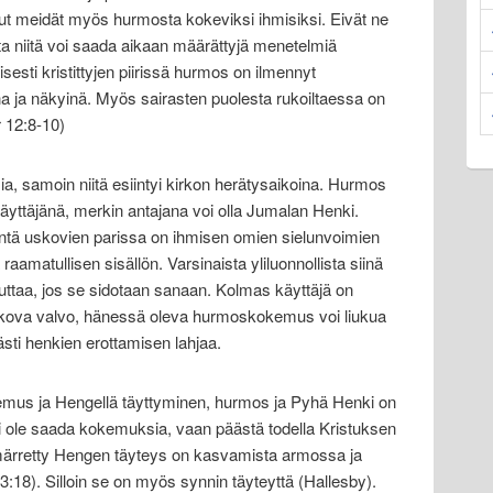
t meidät myös hurmosta kokeviksi ihmisiksi. Eivät ne
a niitä voi saada aikaan määrättyjä menetelmiä
isesti kristittyjen piirissä hurmos on ilmennyt
na ja näkyinä. Myös sairasten puolesta rukoiltaessa on
 12:8-10)
a, samoin niitä esiintyi kirkon herätysaikoina. Hurmos
Käyttäjänä, merkin antajana voi olla Jumalan Henki.
intä uskovien parissa on ihmisen omien sielunvoimien
raamatullisen sisällön. Varsinaista yliluonnollista siinä
hduttaa, jos se sidotaan sanaan. Kolmas käyttäjä on
uskova valvo, hänessä oleva hurmoskokemus voi liukua
sti henkien erottamisen lahjaa.
emus ja Hengellä täyttyminen, hurmos ja Pyhä Henki on
 ole saada kokemuksia, vaan päästä todella Kristuksen
mmärretty Hengen täyteys on kasvamista armossa ja
:18). Silloin se on myös synnin täyteyttä (Hallesby).