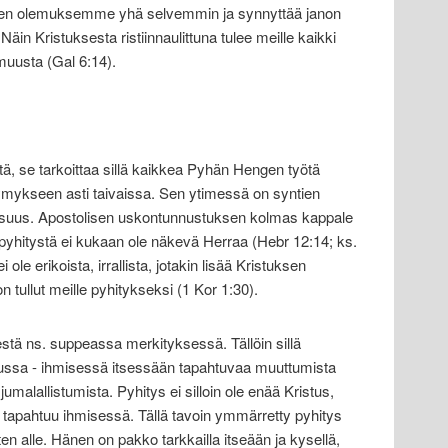
een olemuksemme yhä selvemmin ja synnyttää janon
n Kristuksesta ristiinnaulittuna tulee meille kaikki
uusta (Gal 6:14).
, se tarkoittaa sillä kaikkea Pyhän Hengen työtä
ymykseen asti taivaissa. Sen ytimessä on syntien
isuus. Apostolisen uskontunnustuksen kolmas kappale
 pyhitystä ei kukaan ole näkevä Herraa (Hebr 12:14; ks.
 ole erikoista, irrallista, jotakin lisää Kristuksen
on tullut meille pyhitykseksi (1 Kor 1:30).
ä ns. suppeassa merkityksessä. Tällöin sillä
atussa - ihmisessä itsessään tapahtuvaa muuttumista
jumalallistumista. Pyhitys ei silloin ole enää Kristus,
a tapahtuu ihmisessä. Tällä tavoin ymmärretty pyhitys
n alle. Hänen on pakko tarkkailla itseään ja kysellä,