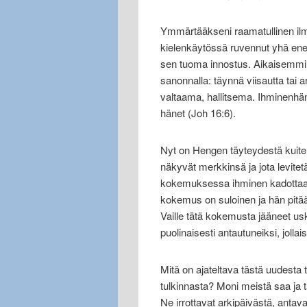
Ymmärtääkseni raamatullinen ilm
kielenkäytössä ruvennut yhä e
sen tuoma innostus. Aikaisemmin
sanonnalla: täynnä viisautta tai 
valtaama, hallitsema. Ihminenhän 
hänet (Joh 16:6).
Nyt on Hengen täyteydestä kuitenk
näkyvät merkkinsä ja jota levite
kokemuksessa ihminen kadottaa i
kokemus on suloinen ja hän pitää
Vaille tätä kokemusta jääneet usk
puolinaisesti antautuneiksi, jolla
Mitä on ajateltava tästä uudesta
tulkinnasta? Moni meistä saa ja
Ne irrottavat arkipäivästä, antava