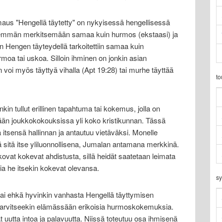
aus "Hengellä täytetty" on nykyisessä hengellisessä
nemmän merkitsemään samaa kuin hurmos (ekstaasi) ja
 Hengen täyteydellä tarkoitettiin samaa kuin
armoa tai uskoa. Silloin ihminen on jonkin asian
voi myös täyttyä vihalla (Apt 19:28) tai murhe täyttää
t
in tullut erillinen tapahtuma tai kokemus, jolla on
tään joukkokokouksissa yli koko kristikunnan. Tässä
tsensä hallinnan ja antautuu vietäväksi. Monelle
 sitä itse yliluonnollisena, Jumalan antamana merkkinä.
ovat kokevat ahdistusta, sillä heidät saatetaan leimata
isia he itsekin kokevat olevansa.
sy
 tai ehkä hyvinkin vanhasta Hengellä täyttymisen
 tarvitseekin elämässään erikoisia hurmoskokemuksia.
t uutta intoa ja palavuutta. Niissä toteutuu osa ihmisenä