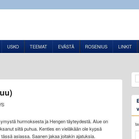
USKO
TEEMAT
EVÄSTÄ
ROSENIUS
LINKIT
kuu)
YS
kysymystä hurmoksesta ja Hengen täyteydestä. Alue on
t
 jaksanut siitä puhua. Kenties en vieläkään ole kypsä
 tässä asiassa. Saanen jakaa joitakin ajatuksia.