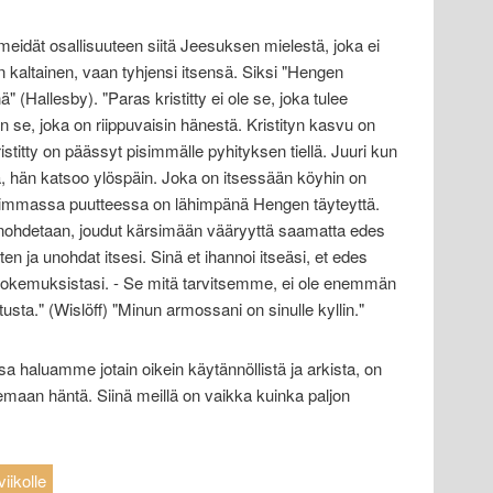
idät osallisuuteen siitä Jeesuksen mielestä, joka ei
n kaltainen, vaan tyhjensi itsensä. Siksi "Hengen
 (Hallesby). "Paras kristitty ei ole se, joka tulee
 se, joka on riippuvaisin hänestä. Kristityn kasvu on
titty on päässyt pisimmälle pyhityksen tiellä. Juuri kun
 hän katsoo ylöspäin. Joka on itsessään köyhin on
rimmassa puutteessa on lähimpänä Hengen täyteyttä.
unohdetaan, joudut kärsimään vääryyttä saamatta edes
ten ja unohdat itsesi. Sinä et ihannoi itseäsi, et edes
 kokemuksistasi. - Se mitä tarvitsemme, ei ole enemmän
sta." (Wislöff) "Minun armossani on sinulle kyllin."
a haluamme jotain oikein käytännöllistä ja arkista, on
maan häntä. Siinä meillä on vaikka kuinka paljon
iikolle