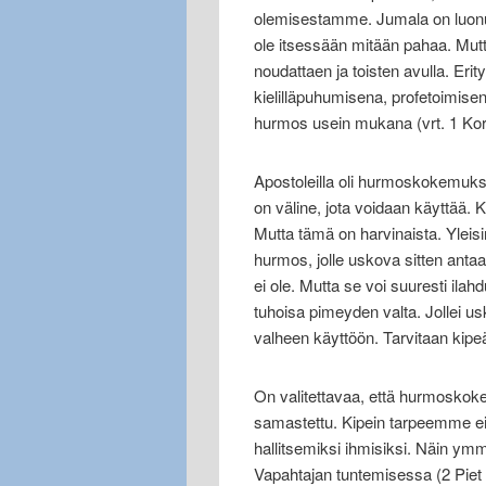
olemisestamme. Jumala on luonu
ole itsessään mitään pahaa. Mutt
noudattaen ja toisten avulla. Erity
kielilläpuhumisena, profetoimise
hurmos usein mukana (vrt. 1 Kor
Apostoleilla oli hurmoskokemuksi
on väline, jota voidaan käyttää. 
Mutta tämä on harvinaista. Yleis
hurmos, jolle uskova sitten antaa 
ei ole. Mutta se voi suuresti ila
tuhoisa pimeyden valta. Jollei 
valheen käyttöön. Tarvitaan kipeä
On valitettavaa, että hurmoskok
samastettu. Kipein tarpeemme ei
hallitsemiksi ihmisiksi. Näin y
Vapahtajan tuntemisessa (2 Piet 3