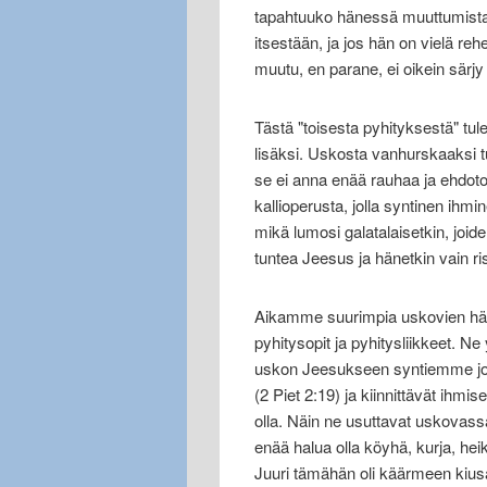
tapahtuuko hänessä muuttumista,
itsestään, ja jos hän on vielä r
muutu, en parane, ei oikein särj
Tästä "toisesta pyhityksestä" tul
lisäksi. Uskosta vanhurskaaksi tu
se ei anna enää rauhaa ja ehdoton
kallioperusta, jolla syntinen ih
mikä lumosi galatalaisetkin, joide
tuntea Jeesus ja hänetkin vain ri
Aikamme suurimpia uskovien hämm
pyhitysopit ja pyhitysliikkeet. 
uskon Jeesukseen syntiemme jok
(2 Piet 2:19) ja kiinnittävät ihmi
olla. Näin ne usuttavat uskovass
enää halua olla köyhä, kurja, h
Juuri tämähän oli käärmeen kiusau