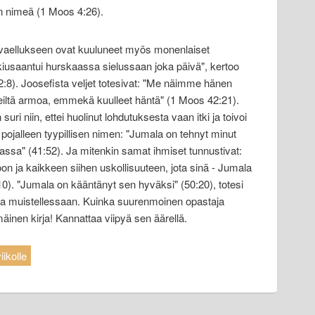
n nimeä (1 Moos 4:26).
 vaellukseen ovat kuuluneet myös monenlaiset
iusaantui hurskaassa sielussaan joka päivä", kertoo
 2:8). Joosefista veljet totesivat: "Me näimme hänen
eiltä armoa, emmekä kuulleet häntä" (1 Moos 42:21).
uri niin, ettei huolinut lohdutuksesta vaan itki ja toivoi
pojalleen tyypillisen nimen: "Jumala on tehnyt minut
ssa" (41:52). Ja mitenkin samat ihmiset tunnustivat:
oon ja kaikkeen siihen uskollisuuteen, jota sinä - Jumala
32:10). "Jumala on kääntänyt sen hyväksi" (50:20), totesi
ta muistellessaan. Kuinka suurenmoinen opastaja
nen kirja! Kannattaa viipyä sen äärellä.
ikolle