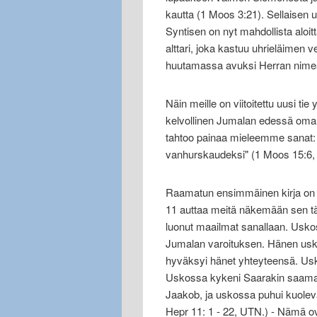
kautta (1 Moos 3:21). Sellaisen 
Syntisen on nyt mahdollista aloitt
alttari, joka kastuu uhrieläimen 
huutamassa avuksi Herran nimeä 
Näin meille on viitoitettu uusi t
kelvollinen Jumalan edessä oman 
tahtoo painaa mieleemme sanat: 
vanhurskaudeksi" (1 Moos 15:6,
Raamatun ensimmäinen kirja on 
11 auttaa meitä näkemään sen t
luonut maailmat sanallaan. Usko
Jumalan varoituksen. Hänen uskon
hyväksyi hänet yhteyteensä. Usk
Uskossa kykeni Saarakin saamaan 
Jaakob, ja uskossa puhui kuolev
Hepr 11: 1 - 22, UTN.) - Nämä o