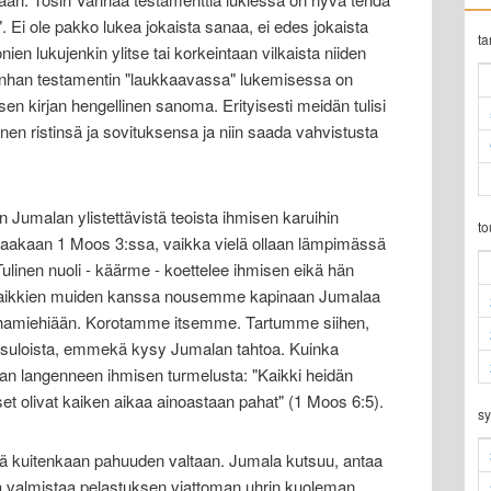
". Ei ole pakko lukea jokaista sanaa, ei edes jokaista
t
en lukujenkin ylitse tai korkeintaan vilkaista niiden
anhan testamentin "laukkaavassa" lukemisessa on
sen kirjan hengellinen sanoma. Erityisesti meidän tulisi
änen ristinsä ja sovituksensa ja niin saada vahvistusta
 Jumalan ylistettävistä teoista ihmisen karuihin
t
ltaakaan 1 Moos 3:ssa, vaikka vielä ollaan lämpimässä
 Tulinen nuoli - käärme - koettelee ihmisen eikä hän
 kaikkien muiden kanssa nousemme kapinaan Jumalaa
vihamiehiään. Korotamme itsemme. Tartumme siihen,
 suloista, emmekä kysy Jumalan tahtoa. Kuinka
 langenneen ihmisen turmelusta: "Kaikki heidän
et olivat kaiken aikaa ainoastaan pahat" (1 Moos 6:5).
sy
ä kuitenkaan pahuuden valtaan. Jumala kutsuu, antaa
 valmistaa pelastuksen viattoman uhrin kuoleman