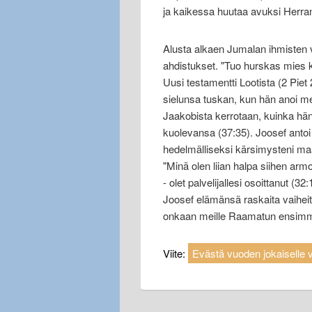
ja kaikessa huutaa avuksi Herra
Alusta alkaen Jumalan ihmisten
ahdistukset. "Tuo hurskas mies k
Uusi testamentti Lootista (2 Piet
sielunsa tuskan, kun hän anoi m
Jaakobista kerrotaan, kuinka hän s
kuolevansa (37:35). Joosef antoi 
hedelmälliseksi kärsimysteni maa
"Minä olen liian halpa siihen arm
- olet palvelijallesi osoittanut (
Joosef elämänsä raskaita vaihei
onkaan meille Raamatun ensimmäi
Viite:
Evästä vuoden jokaiselle vi