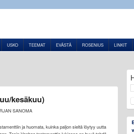
USKO
TEEMAT
EVÄSTÄ
ROSENIUS
LINKIT
kuu/kesäkuu)
IRJAN SANOMA
stamenttiin ja huomata, kuinka paljon sieltä löytyy uutta
aan. Tosin Vanhaa testamenttia lukiessa on hyvä tehdä