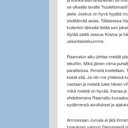
se oikealla tavalla "huolettomasti
jaeta. Joskus on hyvä hypätä moni
sisältämää asiaa. Tällaisessa V
kuitenkin tärkeää tietää sen jokai
löytää sieltä Jeesus Kristus ja h
uskontaisteluumme.
Raamatun alku johtaa meidät pian
tekoihin. Mikä jäinen viima puha
paratiisissa. Ihmistä koetellaan.
kestä sitä. Ja niin me yhdessä
vastaan ja meistä tulee hänen 
mikä meistä on hyvää, ihanaa ja
ehdottomana Raamattu kuvaakaan
sydämensä aivoitukset ja ajatuks
Armossaan Jumala ei jätä ihmist
lupauksen vaimon Siemenestä ja