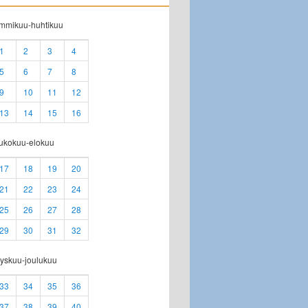
ammikuu-huhtikuu
1
2
3
4
5
6
7
8
9
10
11
12
13
14
15
16
oukokuu-elokuu
17
18
19
20
21
22
23
24
25
26
27
28
29
30
31
32
yskuu-joulukuu
33
34
35
36
37
38
39
40