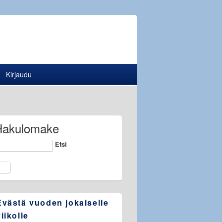
Kirjaudu
Hakulomake
Etsi
Evästä vuoden jokaiselle
viikolle