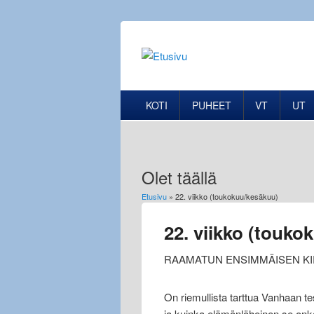
KOTI
PUHEET
VT
UT
Olet täällä
Etusivu
» 22. viikko (toukokuu/kesäkuu)
22. viikko (touko
RAAMATUN ENSIMMÄISEN K
On riemullista tarttua Vanhaan te
ja kuinka elämänläheinen se onk