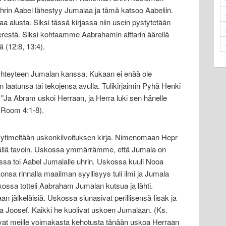
uhrin Aabel lähestyy Jumalaa ja tämä katsoo Aabeliin.
aa alusta. Siksi tässä kirjassa niin usein pystytetään
verestä. Siksi kohtaamme Aabrahamin alttarin äärellä
(12:8, 13:4).
ie yhteyteen Jumalan kanssa. Kukaan ei enää ole
laatunsa tai tekojensa avulla. Tulikirjaimin Pyhä Henki
"Ja Abram uskoi Herraan, ja Herra luki sen hänelle
 Room 4:1-8).
ytimeltään uskonkilvoituksen kirja. Nimenomaan Hepr
ällä tavoin. Uskossa ymmärrämme, että Jumala on
ssa toi Aabel Jumalalle uhrin. Uskossa kuuli Nooa
sa rinnalla maailman syyllisyys tuli ilmi ja Jumala
ossa totteli Aabraham Jumalan kutsua ja lähti.
jälkeläisiä. Uskossa siunasivat perillisensä Iisak ja
a Joosef. Kaikki he kuolivat uskoen Jumalaan. (Ks.
vat meille voimakasta kehotusta tänään uskoa Herraan