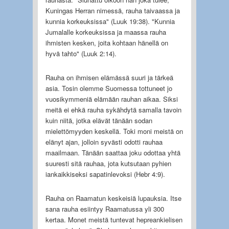
Kuningas Herran nimessä, rauha taivaassa ja
kunnia korkeuksissa" (Luuk 19:38). "Kunnia
Jumalalle korkeuksissa ja maassa rauha
ihmisten kesken, joita kohtaan hänellä on
hyvä tahto" (Luuk 2:14).
Rauha on ihmisen elämässä suuri ja tärkeä
asia. Tosin olemme Suomessa tottuneet jo
vuosikymmeniä elämään rauhan aikaa. Siksi
meitä ei ehkä rauha sykähdytä samalla tavoin
kuin niitä, jotka elävät tänään sodan
mielettömyyden keskellä. Toki moni meistä on
elänyt ajan, jolloin syvästi odotti rauhaa
maailmaan. Tänään saattaa joku odottaa yhtä
suuresti sitä rauhaa, jota kutsutaan pyhien
iankaikkiseksi sapatinlevoksi (Hebr 4:9).
Rauha on Raamatun keskeisiä lupauksia. Itse
sana rauha esiintyy Raamatussa yli 300
kertaa. Monet meistä tuntevat hepreankielisen