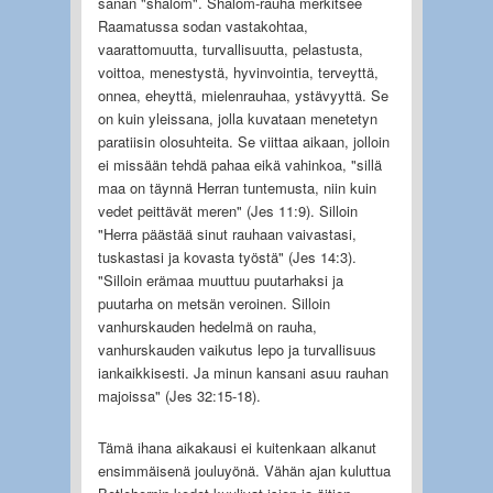
sanan "shalom". Shalom-rauha merkitsee
Raamatussa sodan vastakohtaa,
vaarattomuutta, turvallisuutta, pelastusta,
voittoa, menestystä, hyvinvointia, terveyttä,
onnea, eheyttä, mielenrauhaa, ystävyyttä. Se
on kuin yleissana, jolla kuvataan menetetyn
paratiisin olosuhteita. Se viittaa aikaan, jolloin
ei missään tehdä pahaa eikä vahinkoa, "sillä
maa on täynnä Herran tuntemusta, niin kuin
vedet peittävät meren" (Jes 11:9). Silloin
"Herra päästää sinut rauhaan vaivastasi,
tuskastasi ja kovasta työstä" (Jes 14:3).
"Silloin erämaa muuttuu puutarhaksi ja
puutarha on metsän veroinen. Silloin
vanhurskauden hedelmä on rauha,
vanhurskauden vaikutus lepo ja turvallisuus
iankaikkisesti. Ja minun kansani asuu rauhan
majoissa" (Jes 32:15-18).
Tämä ihana aikakausi ei kuitenkaan alkanut
ensimmäisenä jouluyönä. Vähän ajan kuluttua