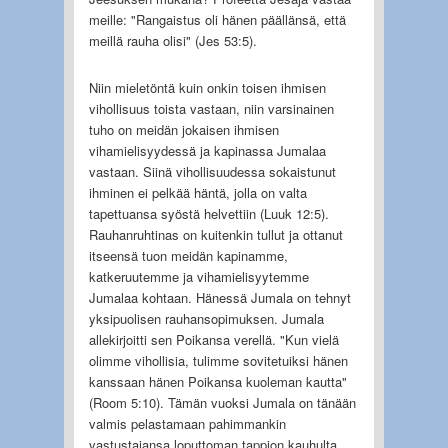
meille: "Rangaistus oli hänen päällänsä, että
meillä rauha olisi" (Jes 53:5).
Niin mieletöntä kuin onkin toisen ihmisen
vihollisuus toista vastaan, niin varsinainen
tuho on meidän jokaisen ihmisen
vihamielisyydessä ja kapinassa Jumalaa
vastaan. Siinä vihollisuudessa sokaistunut
ihminen ei pelkää häntä, jolla on valta
tapettuansa syöstä helvettiin (Luuk 12:5).
Rauhanruhtinas on kuitenkin tullut ja ottanut
itseensä tuon meidän kapinamme,
katkeruutemme ja vihamielisyytemme
Jumalaa kohtaan. Hänessä Jumala on tehnyt
yksipuolisen rauhansopimuksen. Jumala
allekirjoitti sen Poikansa verellä. "Kun vielä
olimme vihollisia, tulimme sovitetuiksi hänen
kanssaan hänen Poikansa kuoleman kautta"
(Room 5:10). Tämän vuoksi Jumala on tänään
valmis pelastamaan pahimmankin
vastustajansa loputtoman tappion kauhulta,