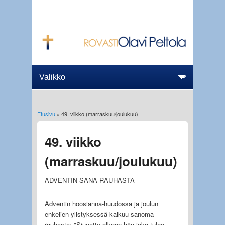
Etusivu
» 49. viikko (marraskuu/joulukuu)
Olet täällä
49. viikko
(marraskuu/joulukuu)
ADVENTIN SANA RAUHASTA
Adventin hoosianna-huudossa ja joulun
enkelien ylistyksessä kaikuu sanoma
rauhasta: "Siunattu olkoon hän joka tulee,