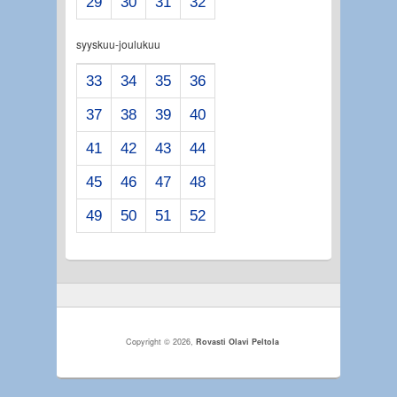
29
30
31
32
syyskuu-joulukuu
33
34
35
36
37
38
39
40
41
42
43
44
45
46
47
48
49
50
51
52
Copyright © 2026,
Rovasti Olavi Peltola