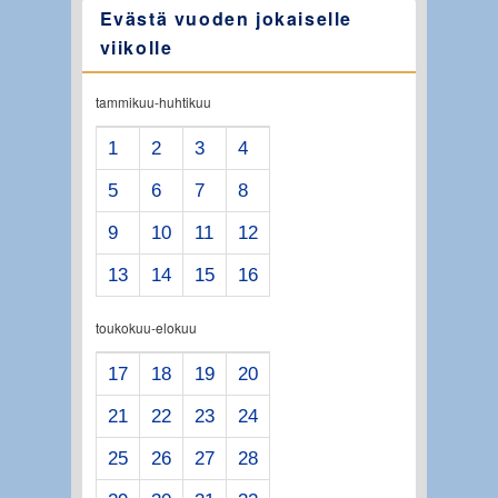
Evästä vuoden jokaiselle
viikolle
tammikuu-huhtikuu
1
2
3
4
5
6
7
8
9
10
11
12
13
14
15
16
toukokuu-elokuu
17
18
19
20
21
22
23
24
25
26
27
28