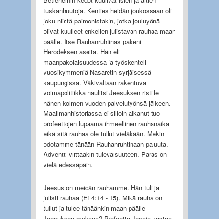
Betlehernin kedot kuulivat isien ja äitien
tuskanhuutoja. Kenties heidän joukossaan oli
joku niistä paimenistakin, jotka jouluyönä
olivat kuulleet enkelien julistavan rauhaa maan
päälle. Itse Rauhanruhtinas pakeni
Herodeksen aseita. Hän eli
maanpakolaisuudessa ja työskenteli
vuosikymmeniä Nasaretin syrjäisessä
kaupungissa. Väkivaltaan rakentuva
voimapolitiikka naulitsi Jeesuksen ristille
hänen kolmen vuoden palvelutyönsä jälkeen.
Maailmanhistoriassa ei silloin alkanut tuo
profeettojen lupaama ihmeellinen rauhanaika
eikä sitä rauhaa ole tullut vieläkään. Mekin
odotamme tänään Rauhanruhtinaan paluuta.
Adventti viittaakin tulevaisuuteen. Paras on
vielä edessäpäin.
Jeesus on meidän rauhamme. Hän tuli ja
julisti rauhaa (Ef 4:14 - 15). Mikä rauha on
tullut ja tulee tänäänkin maan päälle
Jeesuksen mukana? Profeetta Jesaja vastaa