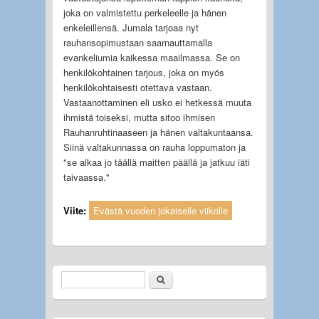
joka on valmistettu perkeleelle ja hänen
enkeleillensä. Jumala tarjoaa nyt
rauhansopimustaan saarnauttamalla
evankeliumia kaikessa maailmassa. Se on
henkilökohtainen tarjous, joka on myös
henkilökohtaisesti otettava vastaan.
Vastaanottaminen eli usko ei hetkessä muuta
ihmistä toiseksi, mutta sitoo ihmisen
Rauhanruhtinaaseen ja hänen valtakuntaansa.
Siinä valtakunnassa on rauha loppumaton ja
"se alkaa jo täällä maitten päällä ja jatkuu iäti
taivaassa."
Viite:
Evästä vuoden jokaiselle viikolle
Etsi
Hakulomake