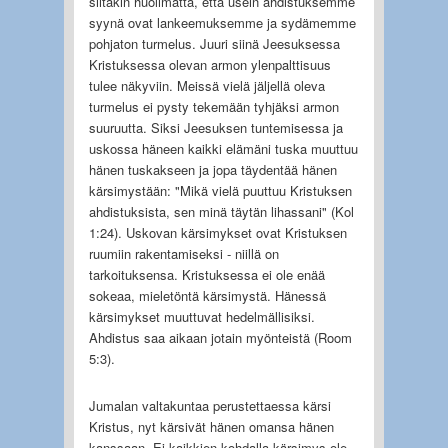
siitäkin huolimatta, että usein ahdistuksemme
syynä ovat lankeemuksemme ja sydämemme
pohjaton turmelus. Juuri siinä Jeesuksessa
Kristuksessa olevan armon ylenpalttisuus
tulee näkyviin. Meissä vielä jäljellä oleva
turmelus ei pysty tekemään tyhjäksi armon
suuruutta. Siksi Jeesuksen tuntemisessa ja
uskossa häneen kaikki elämäni tuska muuttuu
hänen tuskakseen ja jopa täydentää hänen
kärsimystään: "Mikä vielä puuttuu Kristuksen
ahdistuksista, sen minä täytän lihassani" (Kol
1:24). Uskovan kärsimykset ovat Kristuksen
ruumiin rakentamiseksi - niillä on
tarkoituksensa. Kristuksessa ei ole enää
sokeaa, mieletöntä kärsimystä. Hänessä
kärsimykset muuttuvat hedelmällisiksi.
Ahdistus saa aikaan jotain myönteistä (Room
5:3).
Jumalan valtakuntaa perustettaessa kärsi
Kristus, nyt kärsivät hänen omansa hänen
kanssaan. Ei kaikkien kohdalla kärsimys ole