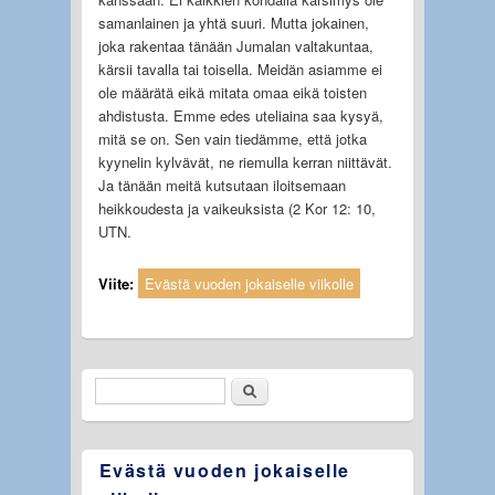
samanlainen ja yhtä suuri. Mutta jokainen,
joka rakentaa tänään Jumalan valtakuntaa,
kärsii tavalla tai toisella. Meidän asiamme ei
ole määrätä eikä mitata omaa eikä toisten
ahdistusta. Emme edes uteliaina saa kysyä,
mitä se on. Sen vain tiedämme, että jotka
kyynelin kylvävät, ne riemulla kerran niittävät.
Ja tänään meitä kutsutaan iloitsemaan
heikkoudesta ja vaikeuksista (2 Kor 12: 10,
UTN.
Viite:
Evästä vuoden jokaiselle viikolle
Etsi
Hakulomake
Evästä vuoden jokaiselle