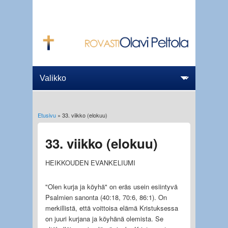
Etusivu
» 33. viikko (elokuu)
Olet täällä
33. viikko (elokuu)
HEIKKOUDEN EVANKELIUMI
"Olen kurja ja köyhä" on eräs usein esiintyvä
Psalmien sanonta (40:18, 70:6, 86:1). On
merkillistä, että voittoisa elämä Kristuksessa
on juuri kurjana ja köyhänä olemista. Se