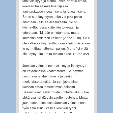
yltäkylläisyys ja elämä, jonka Kristus antaa,
koetaan tässä maailmanajassa
vanhurskauden isoamisena ja janoamisena.
Se on sitä köyhyyttä, joka vie joka päivä
anomaan kaikkea Jeesukselta. Se on
köyhyyttä, jossa kuitenkin toivotaan ja
odotetaan. "Mitään omistamatta, mutta
kuitenkin omistaen kaiken" (2 Kor 6: 10). Se ei
ole katkeraa köyhyyttä, vaan siinä omistetaan
jo nyt mittaamattoman paljon. Mutta "ei vielä
ole käynyt ilmi, mitä meistä tulee" (1 Joh 3:2).
Jumalan valtakunnan työ - myös lähetystyö -
on käytännössä vaatimatonta. Se näyttää
uuvuttavalta aherrukselta ja usein
merkityksettömältä. Ja sen jatkuminen
voidaan estää ihmeteltävän helposti.
Saavutukset jäävät toisten mitattavaksi - itse
ehkä saa nähdä vain avuttomuutensa. Mutta
juuri tässä tulee esiin Jumalan valtakunnan
työn salaisuus. Vaikka koenkin työni