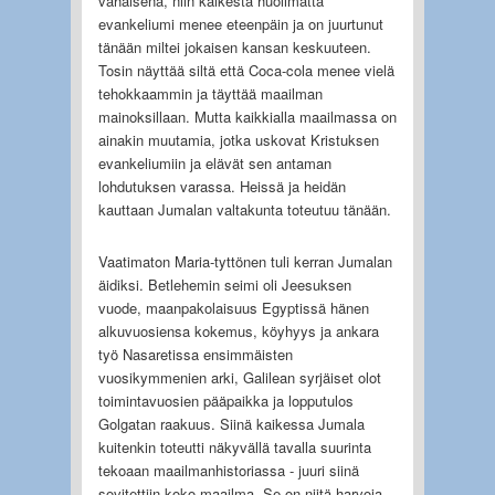
vähäisenä, niin kaikesta huolimatta
evankeliumi menee eteenpäin ja on juurtunut
tänään miltei jokaisen kansan keskuuteen.
Tosin näyttää siltä että Coca-cola menee vielä
tehokkaammin ja täyttää maailman
mainoksillaan. Mutta kaikkialla maailmassa on
ainakin muutamia, jotka uskovat Kristuksen
evankeliumiin ja elävät sen antaman
lohdutuksen varassa. Heissä ja heidän
kauttaan Jumalan valtakunta toteutuu tänään.
Vaatimaton Maria-tyttönen tuli kerran Jumalan
äidiksi. Betlehemin seimi oli Jeesuksen
vuode, maanpakolaisuus Egyptissä hänen
alkuvuosiensa kokemus, köyhyys ja ankara
työ Nasaretissa ensimmäisten
vuosikymmenien arki, Galilean syrjäiset olot
toimintavuosien pääpaikka ja lopputulos
Golgatan raakuus. Siinä kaikessa Jumala
kuitenkin toteutti näkyvällä tavalla suurinta
tekoaan maailmanhistoriassa - juuri siinä
sovitettiin koko maailma. Se on niitä harvoja