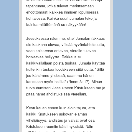
tapahtumia, jotka tulevat merkitsemään
ehdottomasti kaikkea ihmisen lopullisessa
kohtalossa. Kuinka suuri Jumalan teko ja
kuinka mitättömänä se näkyykään!
Jeesuksessa näemme, ettei Jumalan rakkaus
ole kaukana olevaa, viileää hyväntahtoisuutta,
vaan kaikkensa antavaa, vierelle tulevaa
hoivaavaa hellyyttä. Rakkaus ei
kaikkivallallaan poista tuskaa. Jumala käyttää
kuitenkin tuskaa luodakseen siitä uutta. "Sillä
jos kärsimme yhdessä, saamme hänen
kanssaan myös hallita" (Room 8: 17). Minun
turvautumiseni Jeesukseen Kristukseen tuo ja
pitää hänet ahdistuksissa vierelläni.
Kesti kauan ennen kuin aloin tajuta, että
kaikki Kristukseen uskovan elämän
viheliäisyys, ahdistus ja vaivat ovat osa
Kristuksen ruumiin kärsimyksistä. Näin