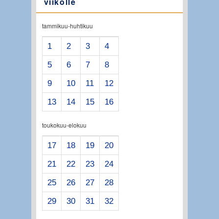
viikolle
tammikuu-huhtikuu
1
2
3
4
5
6
7
8
9
10
11
12
13
14
15
16
toukokuu-elokuu
17
18
19
20
21
22
23
24
25
26
27
28
29
30
31
32