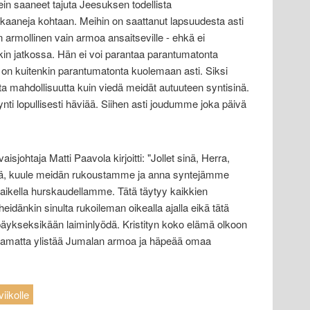
kein saaneet tajuta Jeesuksen todellista
likaaneja kohtaan. Meihin on saattanut lapsuudesta asti
n armollinen vain armoa ansaitseville - ehkä ei
in jatkossa. Hän ei voi parantaa parantumatonta
n kuitenkin parantumatonta kuolemaan asti. Siksi
ta mahdollisuutta kuin viedä meidät autuuteen syntisinä.
i lopullisesti häviää. Siihen asti joudumme joka päivä
isjohtaja Matti Paavola kirjoitti: "Jollet sinä, Herra,
siä, kuule meidän rukoustamme ja anna syntejämme
aikella hurskaudellamme. Tätä täytyy kaikkien
heidänkin sinulta rukoileman oikealla ajalla eikä tätä
äykseksikään laiminlyödä. Kristityn koko elämä olkoon
taukoamatta ylistää Jumalan armoa ja häpeää omaa
iikolle