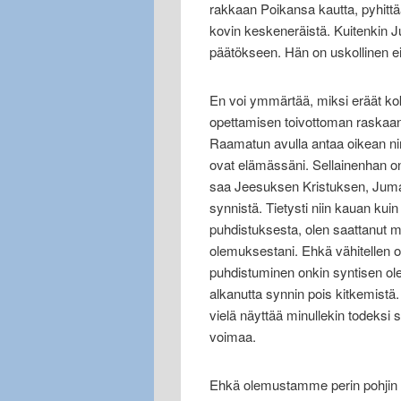
rakkaan Poikansa kautta, pyhitt
kovin keskeneräistä. Kuitenkin 
päätökseen. Hän on uskollinen 
En voi ymmärtää, miksi eräät k
opettamisen toivottoman raskaana
Raamatun avulla antaa oikean nimen
ovat elämässäni. Sellainenhan 
saa Jeesuksen Kristuksen, Jumal
synnistä. Tietysti niin kauan kui
puhdistuksesta, olen saattanut m
olemuksestani. Ehkä vähitellen 
puhdistuminen onkin syntisen ol
alkanutta synnin pois kitkemistä.
vielä näyttää minullekin todeksi
voimaa.
Ehkä olemustamme perin pohjin 