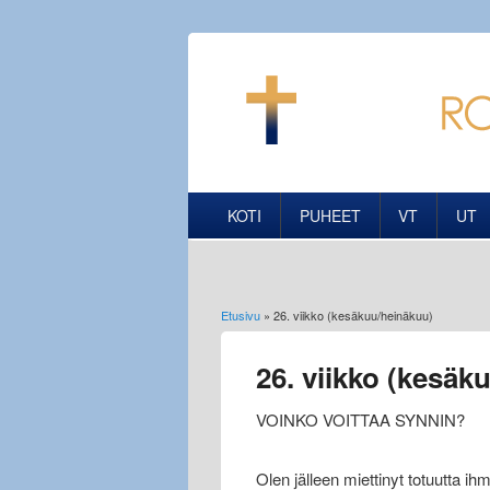
KOTI
PUHEET
VT
UT
Etusivu
» 26. viikko (kesäkuu/heinäkuu)
Olet täällä
26. viikko (kesäk
VOINKO VOITTAA SYNNIN?
Olen jälleen miettinyt totuutta i