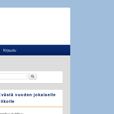
Kirjaudu
Etsi
Hakulomake
Evästä vuoden jokaiselle
viikolle
ammikuu-huhtikuu