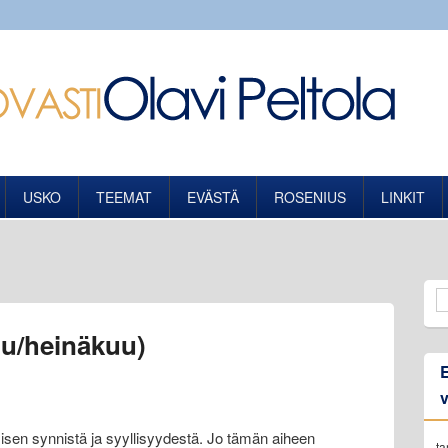
USKO
TEEMAT
EVÄSTÄ
ROSENIUS
LINKIT
uu/heinäkuu)
hmisen synnistä ja syyllisyydestä. Jo tämän aiheen
t