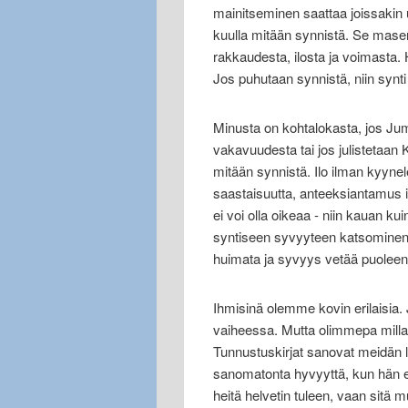
mainitseminen saattaa joissakin 
kuulla mitään synnistä. Se masen
rakkaudesta, ilosta ja voimasta
Jos puhutaan synnistä, niin synti s
Minusta on kohtalokasta, jos Ju
vakavuudesta tai jos julistetaan K
mitään synnistä. Ilo ilman kyyne
saastaisuutta, anteeksiantamus i
ei voi olla oikeaa - niin kauan
syntiseen syvyyteen katsominen o
huimata ja syvyys vetää puoleen
Ihmisinä olemme kovin erilaisia
vaiheessa. Mutta olimmepa millai
Tunnustuskirjat sanovat meidän
sanomatonta hyvyyttä, kun hän ei 
heitä helvetin tuleen, vaan sitä