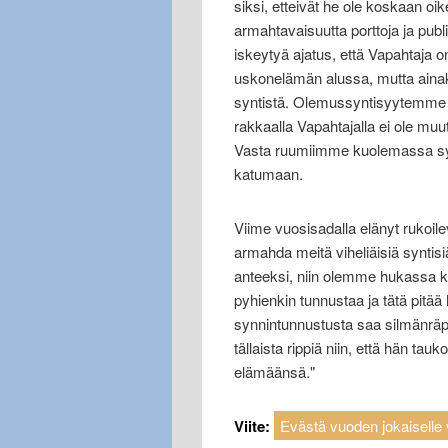
siksi, etteivät he ole koskaan oi
armahtavaisuutta porttoja ja pub
iskeytyä ajatus, että Vapahtaja o
uskonelämän alussa, mutta ainak
syntistä. Olemussyntisyytemme o
rakkaalla Vapahtajalla ei ole muu
Vasta ruumiimme kuolemassa synt
katumaan.
Viime vuosisadalla elänyt rukoileva
armahda meitä viheliäisiä synti
anteeksi, niin olemme hukassa k
pyhienkin tunnustaa ja tätä pitää 
synnintunnustusta saa silmänräp
tällaista rippiä niin, että hän 
elämäänsä."
Viite:
Evästä vuoden jokaiselle v