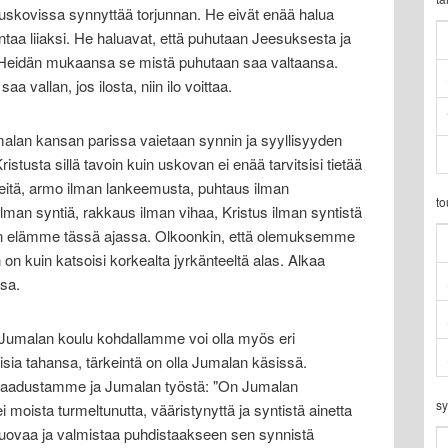
uskovissa synnyttää torjunnan. He eivät enää halua
taa liiaksi. He haluavat, että puhutaan Jeesuksesta ja
. Heidän mukaansa se mistä puhutaan saa valtaansa.
aa vallan, jos ilosta, niin ilo voittaa.
malan kansan parissa vaietaan synnin ja syyllisyyden
ristusta sillä tavoin kuin uskovan ei enää tarvitsisi tietää
leitä, armo ilman lankeemusta, puhtaus ilman
t
lman syntiä, rakkaus ilman vihaa, Kristus ilman syntistä
 kuin elämme tässä ajassa. Olkoonkin, että olemuksemme
n kuin katsoisi korkealta jyrkänteeltä alas. Alkaa
sa.
. Jumalan koulu kohdallamme voi olla myös eri
sia tahansa, tärkeintä on olla Jumalan käsissä.
 laadustamme ja Jumalan työstä: "On Jumalan
sy
moista turmeltunutta, vääristynyttä ja syntistä ainetta
 muovaa ja valmistaa puhdistaakseen sen synnistä