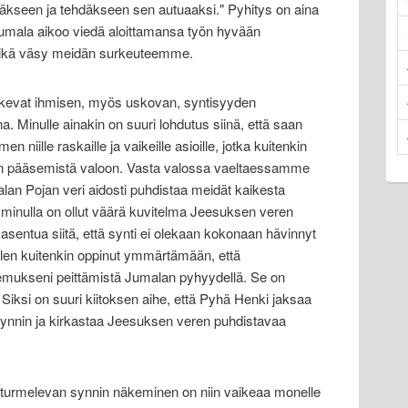
ääkseen ja tehdäkseen sen autuaaksi." Pyhitys on aina
Jumala aikoo viedä aloittamansa työn hyvään
eikä väsy meidän surkeuteemme.
okevat ihmisen, myös uskovan, syntisyyden
. Minulle ainakin on suuri lohdutus siinä, että saan
 niille raskaille ja vaikeille asioille, jotka kuitenkin
on pääsemistä valoon. Vasta valossa vaeltaessamme
an Pojan veri aidosti puhdistaa meidät kaikesta
n minulla on ollut väärä kuvitelma Jeesuksen veren
asentua siitä, että synti ei olekaan kokonaan hävinnyt
olen kuitenkin oppinut ymmärtämään, että
emukseni peittämistä Jumalan pyhyydellä. Se on
 Siksi on suuri kiitoksen aihe, että Pyhä Henki jaksaa
 synnin ja kirkastaa Jeesuksen veren puhdistavaa
turmelevan synnin näkeminen on niin vaikeaa monelle