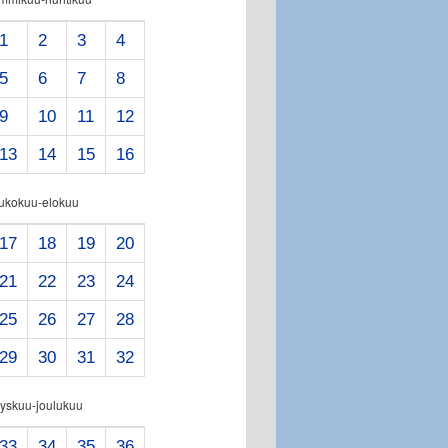
1
2
3
4
5
6
7
8
9
10
11
12
13
14
15
16
oukokuu-elokuu
17
18
19
20
21
22
23
24
25
26
27
28
29
30
31
32
yskuu-joulukuu
33
34
35
36