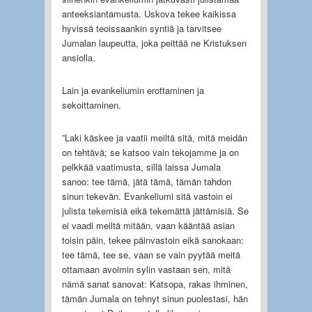
anteeksiantamusta. Uskova tekee kaikissa
hyvissä teoissaankin syntiä ja tarvitsee
Jumalan laupeutta, joka peittää ne Kristuksen
ansiolla.
Lain ja evankeliumin erottaminen ja
sekoittaminen.
”Laki käskee ja vaatii meiltä sitä, mitä meidän
on tehtävä; se katsoo vain tekojamme ja on
pelkkää vaatimusta, sillä laissa Jumala
sanoo: tee tämä, jätä tämä, tämän tahdon
sinun tekevän. Evankeliumi sitä vastoin ei
julista tekemisiä eikä tekemättä jättämisiä. Se
ei vaadi meiltä mitään, vaan kääntää asian
toisin päin, tekee päinvastoin eikä sanokaan:
tee tämä, tee se, vaan se vain pyytää meitä
ottamaan avoimin sylin vastaan sen, mitä
nämä sanat sanovat: Katsopa, rakas ihminen,
tämän Jumala on tehnyt sinun puolestasi, hän