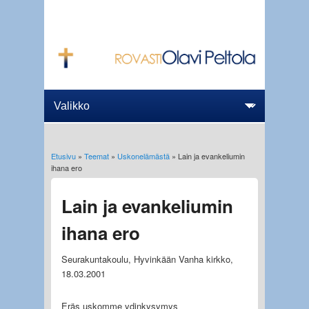
Etusivu
»
Teemat
»
Uskonelämästä
» Lain ja evankeliumin
Olet täällä
ihana ero
Lain ja evankeliumin
ihana ero
Seurakuntakoulu, Hyvinkään Vanha kirkko,
18.03.2001
Eräs uskomme ydinkysymys