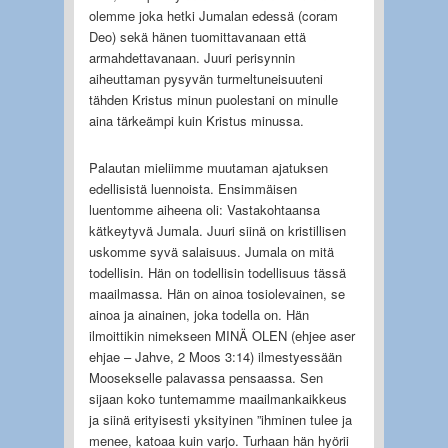
olemme joka hetki Jumalan edessä (coram
Deo) sekä hänen tuomittavanaan että
armahdettavanaan. Juuri perisynnin
aiheuttaman pysyvän turmeltuneisuuteni
tähden Kristus minun puolestani on minulle
aina tärkeämpi kuin Kristus minussa.
Palautan mieliimme muutaman ajatuksen
edellisistä luennoista. Ensimmäisen
luentomme aiheena oli: Vastakohtaansa
kätkeytyvä Jumala. Juuri siinä on kristillisen
uskomme syvä salaisuus. Jumala on mitä
todellisin. Hän on todellisin todellisuus tässä
maailmassa. Hän on ainoa tosiolevainen, se
ainoa ja ainainen, joka todella on. Hän
ilmoittikin nimekseen MINÄ OLEN (ehjee aser
ehjae – Jahve, 2 Moos 3:14) ilmestyessään
Moosekselle palavassa pensaassa. Sen
sijaan koko tuntemamme maailmankaikkeus
ja siinä erityisesti yksityinen ”ihminen tulee ja
menee, katoaa kuin varjo. Turhaan hän hyörii