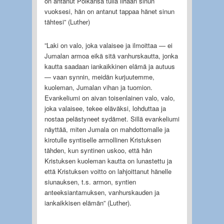
on antanut Poikansa tulla lihaan sinun
vuoksesi, hän on antanut tappaa hänet sinun
tähtesi” (Luther)
”Laki on valo, joka valaisee ja ilmoittaa — ei
Jumalan armoa eikä sitä vanhurskautta, jonka
kautta saadaan iankaikkinen elämä ja autuus
— vaan synnin, meidän kurjuutemme,
kuoleman, Jumalan vihan ja tuomion.
Evankeliumi on aivan toisenlainen valo, valo,
joka valaisee, tekee eläväksi, lohduttaa ja
nostaa pelästyneet sydämet. Sillä evankeliumi
näyttää, miten Jumala on mahdottomalle ja
kirotulle syntiselle armollinen Kristuksen
tähden, kun syntinen uskoo, että hän
Kristuksen kuoleman kautta on lunastettu ja
että Kristuksen voitto on lahjoittanut hänelle
siunauksen, t.s. armon, syntien
anteeksiantamuksen, vanhurskauden ja
iankaikkisen elämän” (Luther).