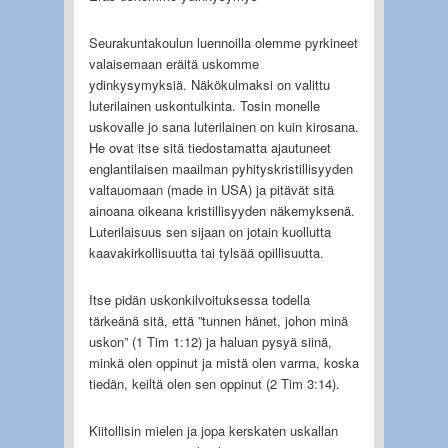
Seurakuntakoulun luennoilla olemme pyrkineet
valaisemaan eräitä uskomme
ydinkysymyksiä. Näkökulmaksi on valittu
luterilainen uskontulkinta. Tosin monelle
uskovalle jo sana luterilainen on kuin kirosana.
He ovat itse sitä tiedostamatta ajautuneet
englantilaisen maailman pyhityskristillisyyden
valtauomaan (made in USA) ja pitävät sitä
ainoana oikeana kristillisyyden näkemyksenä.
Luterilaisuus sen sijaan on jotain kuollutta
kaavakirkollisuutta tai tylsää opillisuutta.
Itse pidän uskonkilvoituksessa todella
tärkeänä sitä, että ”tunnen hänet, johon minä
uskon” (1 Tim 1:12) ja haluan pysyä siinä,
minkä olen oppinut ja mistä olen varma, koska
tiedän, keiltä olen sen oppinut (2 Tim 3:14).
Kiitollisin mielen ja jopa kerskaten uskallan