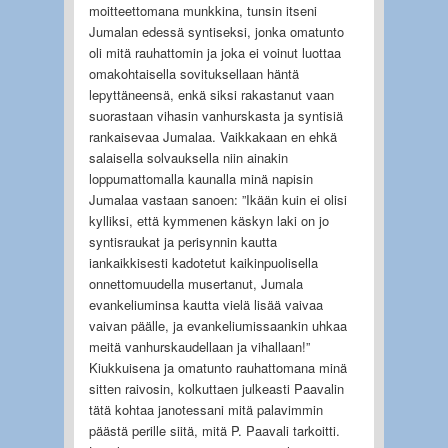
moitteettomana munkkina, tunsin itseni
Jumalan edessä syntiseksi, jonka omatunto
oli mitä rauhattomin ja joka ei voinut luottaa
omakohtaisella sovituksellaan häntä
lepyttäneensä, enkä siksi rakastanut vaan
suorastaan vihasin vanhurskasta ja syntisiä
rankaisevaa Jumalaa. Vaikkakaan en ehkä
salaisella solvauksella niin ainakin
loppumattomalla kaunalla minä napisin
Jumalaa vastaan sanoen: ”Ikään kuin ei olisi
kylliksi, että kymmenen käskyn laki on jo
syntisraukat ja perisynnin kautta
iankaikkisesti kadotetut kaikinpuolisella
onnettomuudella musertanut, Jumala
evankeliuminsa kautta vielä lisää vaivaa
vaivan päälle, ja evankeliumissaankin uhkaa
meitä vanhurskaudellaan ja vihallaan!”
Kiukkuisena ja omatunto rauhattomana minä
sitten raivosin, kolkuttaen julkeasti Paavalin
tätä kohtaa janotessani mitä palavimmin
päästä perille siitä, mitä P. Paavali tarkoitti.