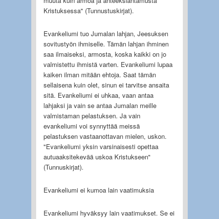
muuta kuin armoa ja anteeksiantamusta
Kristuksessa" (Tunnustuskirjat).
Evankeliumi tuo Jumalan lahjan, Jeesuksen
sovitustyön ihmiselle. Tämän lahjan ihminen
saa ilmaiseksi, armosta, koska kaikki on jo
valmistettu ihmistä varten. Evankeliumi lupaa
kaiken ilman mitään ehtoja. Saat tämän
sellaisena kuin olet, sinun ei tarvitse ansaita
sitä. Evankeliumi ei uhkaa, vaan antaa
lahjaksi ja vain se antaa Jumalan meille
valmistaman pelastuksen. Ja vain
evankeliumi voi synnyttää meissä
pelastuksen vastaanottavan mielen, uskon.
"Evankeliumi yksin varsinaisesti opettaa
autuaaksitekevää uskoa Kristukseen"
(Tunnuskirjat).
Evankeliumi ei kumoa lain vaatimuksia
Evankeliumi hyväksyy lain vaatimukset. Se ei