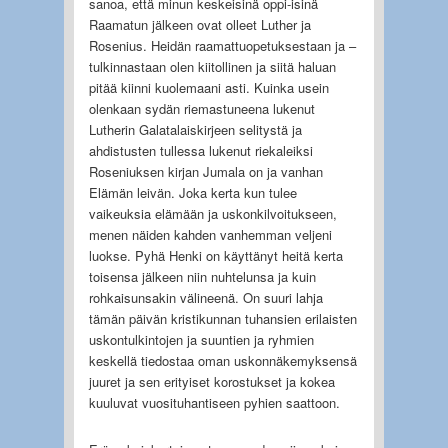
sanoa, että minun keskeisinä oppi-isinä
Raamatun jälkeen ovat olleet Luther ja
Rosenius. Heidän raamattuopetuksestaan ja –
tulkinnastaan olen kiitollinen ja siitä haluan
pitää kiinni kuolemaani asti. Kuinka usein
olenkaan sydän riemastuneena lukenut
Lutherin Galatalaiskirjeen selitystä ja
ahdistusten tullessa lukenut riekaleiksi
Roseniuksen kirjan Jumala on ja vanhan
Elämän leivän. Joka kerta kun tulee
vaikeuksia elämään ja uskonkilvoitukseen,
menen näiden kahden vanhemman veljeni
luokse. Pyhä Henki on käyttänyt heitä kerta
toisensa jälkeen niin nuhtelunsa ja kuin
rohkaisunsakin välineenä. On suuri lahja
tämän päivän kristikunnan tuhansien erilaisten
uskontulkintojen ja suuntien ja ryhmien
keskellä tiedostaa oman uskonnäkemyksensä
juuret ja sen erityiset korostukset ja kokea
kuuluvat vuosituhantiseen pyhien saattoon.