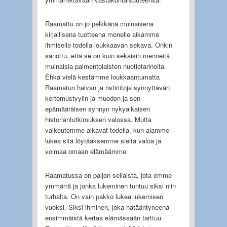
Raamattu on jo pelkkänä muinaisena
kirjallisena tuotteena monelle aikamme
ihmiselle todella loukkaavan sekava. Onkin
sanottu, että se on kuin sekaisin menneitä
muinaisia paimentolaisten nuotiotarinoita.
Ehkä vielä kestämme loukkaantumatta
Raamatun halvan ja ristiriitoja synnyttävän
kertomustyylin ja muodon ja sen
epämääräisen synnyn nykyaikaisen
historiantutkimuksen valossa. Mutta
vaikeutemme alkavat todella, kun alamme
lukea sitä löytääksemme sieltä valoa ja
voimaa omaan elämäämme.
Raamatussa on paljon sellaista, jota emme
ymmärrä ja jonka lukeminen tuntuu siksi niin
turhalta. On vain pakko lukea lukemisen
vuoksi. Siksi ihminen, joka hätääntyneenä
ensimmäistä kertaa elämässään tarttuu