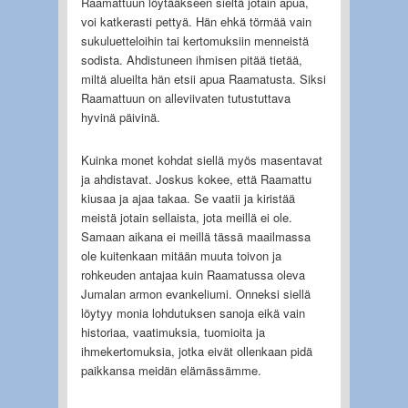
Raamattuun löytääkseen sieltä jotain apua,
voi katkerasti pettyä. Hän ehkä törmää vain
sukuluetteloihin tai kertomuksiin menneistä
sodista. Ahdistuneen ihmisen pitää tietää,
miltä alueilta hän etsii apua Raamatusta. Siksi
Raamattuun on alleviivaten tutustuttava
hyvinä päivinä.
Kuinka monet kohdat siellä myös masentavat
ja ahdistavat. Joskus kokee, että Raamattu
kiusaa ja ajaa takaa. Se vaatii ja kiristää
meistä jotain sellaista, jota meillä ei ole.
Samaan aikana ei meillä tässä maailmassa
ole kuitenkaan mitään muuta toivon ja
rohkeuden antajaa kuin Raamatussa oleva
Jumalan armon evankeliumi. Onneksi siellä
löytyy monia lohdutuksen sanoja eikä vain
historiaa, vaatimuksia, tuomioita ja
ihmekertomuksia, jotka eivät ollenkaan pidä
paikkansa meidän elämässämme.