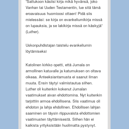
”Sattukoon käsiisi kirja mikä hyvänsä, joko
Vanhan tai Uuden Testamentin, lue sitä tämä
eroavaisuus huomioosi ottaen! Pidä siis
mielessäsi: se kirja on evankeliumikirja missä
on lupauksia, ja se lakikirja missä on käskyjä”
(Luther).
Uskonpuhdistajan taistelu evankeliumin
löytämiseksi
Katolinen kirkko opetti, että Jumala on
armollinen katuvalle ja katumuksen on oltava
oikeaa. Anteeksiantamusta ei saanut ilman
muuta. Ensin täytyi valmistautua siihen.
Luther oli kuitenkin kokenut Jumalan
vaatimukset aivan ehdottomina. Nyt kuitenkin
tarjottiin armoa ehdollisena. Siis vaatimus oli
ehdoton ja lahja ehdollinen. Ehdollisen lahjan
saaminen on täysin riippuvaista ehdottomien
vaatimusten täyttämisestä. Siihen hän ei
kaikista yrityksistään huolimatta pystynyt.