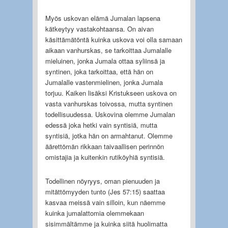
Myös uskovan elämä Jumalan lapsena
kätkeytyy vastakohtaansa. On aivan
käsittämätöntä kuinka uskova voi olla samaan
aikaan vanhurskas, se tarkoittaa Jumalalle
mieluinen, jonka Jumala ottaa syliinsä ja
syntinen, joka tarkoittaa, että hän on
Jumalalle vastenmielinen, jonka Jumala
torjuu. Kaiken lisäksi Kristukseen uskova on
vasta vanhurskas toivossa, mutta syntinen
todellisuudessa. Uskovina olemme Jumalan
edessä joka hetki vain syntisiä, mutta
syntisiä, jotka hän on armahtanut. Olemme
äärettömän rikkaan taivaallisen perinnön
omistajia ja kuitenkin rutiköyhiä syntisiä.
Todellinen nöyryys, oman pienuuden ja
mitättömyyden tunto (Jes 57:15) saattaa
kasvaa meissä vain silloin, kun näemme
kuinka jumalattomia olemmekaan
sisimmältämme ja kuinka siitä huolimatta