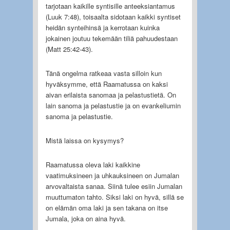
tarjotaan kaikille syntisille anteeksiantamus
(Luuk 7:48), toisaalta sidotaan kaikki syntiset
heidän synteihinsä ja kerrotaan kuinka
jokainen joutuu tekemään tiliä pahuudestaan
(Matt 25:42-43).
Tänä ongelma ratkeaa vasta silloin kun
hyväksymme, että Raamatussa on kaksi
aivan erilaista sanomaa ja pelastustietä. On
lain sanoma ja pelastustie ja on evankeliumin
sanoma ja pelastustie.
Mistä laissa on kysymys?
Raamatussa oleva laki kaikkine
vaatimuksineen ja uhkauksineen on Jumalan
arvovaltaista sanaa. Siinä tulee esiin Jumalan
muuttumaton tahto. Siksi laki on hyvä, sillä se
on elämän oma laki ja sen takana on itse
Jumala, joka on aina hyvä.