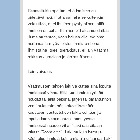
Raamattukin opettaa, että ihmisen on
pidettävä laki, mutta samalla se kuitenkin
vakuuttaa, ettei ihminen pysty siihen, sillä
ihminen on paha. Ihminen ei halua noudattaa
Jumalan tahtoa, vaan haluaa olla itse oma
herransa ja myös toisten ihmisten herra.
Ihmistä hallitsee itserakkaus, ei lain vaatima
rakkaus Jumalaan ja lähimmäiseen.
Lain vaikutus
Vaatimusten tähden laki vaikuttaa aina lopulta
ihmisessä vihaa. Sillä kun ihminen yrittää
noudattaa lakia pelosta, järjen tai omantunnon
vaatimuksesta, hän kokee itsessään
kasvavan vastustuksen lakia kohtaan ja
lopulta lain vaatimusten lisääntyessä
ihmisessä nousee viha. "Laki saa aikaan
vihaa" (Room 4:15). Laki on kuin herra ja
käsittelee ihmistä kuin omistaja orjaansa. Laki