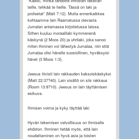
"Kaikki, minkä tahdotte ihmisten tekevän
teille, tehkää te heille. Tässä on laki ja
profeetat” (Matt 7:12). Mutta ennenkaikkea
kohtaamme lain Raamatussa olevasta
Jumalan antamassa kirjoitetussa laissa.
Siihen kuuluu moraalilaki kymmenenä
käskynä (2 Moos 20) ja uhrilaki, joka sanoo
miten ihminen voi lähestyä Jumalaa, niin että
Jumalaa olisi hänelle suosiollinen, hyväksyisi
hänet (3 Moos 1:3).
Jeesus tiivisti lain rakkauden kaksoiskäskyksi
(Matt 22:37?40). Lain sisältö on siis rakkaus
(Room 13:8?10). Jeesus on lain täyttämisen
esikuva.
Ihmisen voima ja kyky täyttää laki
Hyvän tekemisen velvollisuus on ihmiselle
ehdoton. Ihminen tietää myös, että lain
noudattaminen on hyvä asia ja toisten