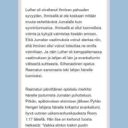
Luther oli oivaltanut ihmisen pahuuden
syvyyden. Ihmisellä ei ole koskaan mitään
muuta esitettävänä Jumalalle kuin
synnintunnustus. Ihmisellä ei ollut luonnollisia
voimia ja kykyjä valmistaa itseään armoon.
Eikä Jumalan vaatimuksia voinut alentaa niin,
että ihminen olisi voinut toteuttaa ne omilla
voimillaan. Ja näin Luther oli kamppailemassa
vaatimuksen ja lahjan eli lain ja evankeliumin
välisestä suhteesta. Siihenastinen opetus
Raamatun sanomasta teki lahjan hänelle
tuomioksi.
Raamatun päivittäinen opiskelu merkitsi
hänelle joutumista Jumalan puhutteluun.
Pitkän, epätoivoisen etsimisen jälkeen Pyhän
Hengen lahjana hänelle kirkastui evankeliumi,
hyvä uutinen uskonvanhurskaudesta Room
1:17 äärellä. Hän itse on kertonut tuosta
hetkestä: ”Vaikka elinkin kaikin puolin