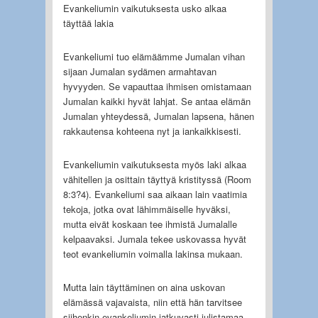
Evankeliumin vaikutuksesta usko alkaa
täyttää lakia
Evankeliumi tuo elämäämme Jumalan vihan
sijaan Jumalan sydämen armahtavan
hyvyyden. Se vapauttaa ihmisen omistamaan
Jumalan kaikki hyvät lahjat. Se antaa elämän
Jumalan yhteydessä, Jumalan lapsena, hänen
rakkautensa kohteena nyt ja iankaikkisesti.
Evankeliumin vaikutuksesta myös laki alkaa
vähitellen ja osittain täyttyä kristityssä (Room
8:3?4). Evankeliumi saa aikaan lain vaatimia
tekoja, jotka ovat lähimmäiselle hyväksi,
mutta eivät koskaan tee ihmistä Jumalalle
kelpaavaksi. Jumala tekee uskovassa hyvät
teot evankeliumin voimalla lakinsa mukaan.
Mutta lain täyttäminen on aina uskovan
elämässä vajavaista, niin että hän tarvitsee
siihenkin evankeliumin jatkuvasti julistamaa