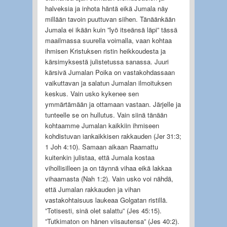
halveksia ja inhota häntä eikä Jumala näy
millään tavoin puuttuvan siihen. Tänäänkään
Jumala ei ikään kuin ”lyö itseänsä läpi” tässä
maailmassa suurella voimalla, vaan kohtaa
ihmisen Kristuksen ristin heikkoudesta ja
kärsimyksestä julistetussa sanassa. Juuri
kärsivä Jumalan Poika on vastakohdassaan
vaikuttavan ja salatun Jumalan ilmoituksen
keskus. Vain usko kykenee sen
ymmärtämään ja ottamaan vastaan. Järjelle ja
tunteelle se on hullutus. Vain siinä tänään
kohtaamme Jumalan kaikkiin ihmiseen
kohdistuvan iankaikkisen rakkauden (Jer 31:3;
1 Joh 4:10). Samaan aikaan Raamattu
kuitenkin julistaa, että Jumala kostaa
vihollisilleen ja on täynnä vihaa eikä lakkaa
vihaamasta (Nah 1:2). Vain usko voi nähdä,
että Jumalan rakkauden ja vihan
vastakohtaisuus laukeaa Golgatan ristillä.
”Totisesti, sinä olet salattu” (Jes 45:15).
”Tutkimaton on hänen viisautensa” (Jes 40:2).