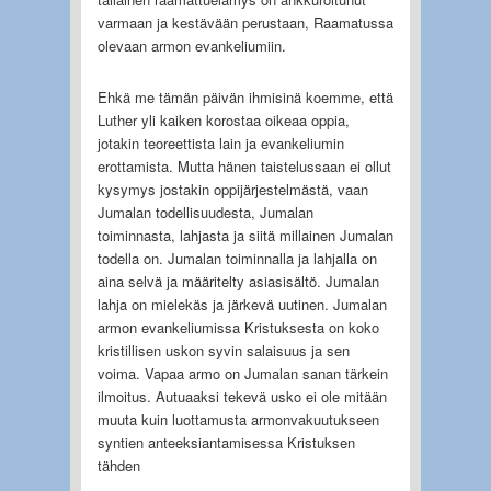
varmaan ja kestävään perustaan, Raamatussa
olevaan armon evankeliumiin.
Ehkä me tämän päivän ihmisinä koemme, että
Luther yli kaiken korostaa oikeaa oppia,
jotakin teoreettista lain ja evankeliumin
erottamista. Mutta hänen taistelussaan ei ollut
kysymys jostakin oppijärjestelmästä, vaan
Jumalan todellisuudesta, Jumalan
toiminnasta, lahjasta ja siitä millainen Jumalan
todella on. Jumalan toiminnalla ja lahjalla on
aina selvä ja määritelty asiasisältö. Jumalan
lahja on mielekäs ja järkevä uutinen. Jumalan
armon evankeliumissa Kristuksesta on koko
kristillisen uskon syvin salaisuus ja sen
voima. Vapaa armo on Jumalan sanan tärkein
ilmoitus. Autuaaksi tekevä usko ei ole mitään
muuta kuin luottamusta armonvakuutukseen
syntien anteeksiantamisessa Kristuksen
tähden