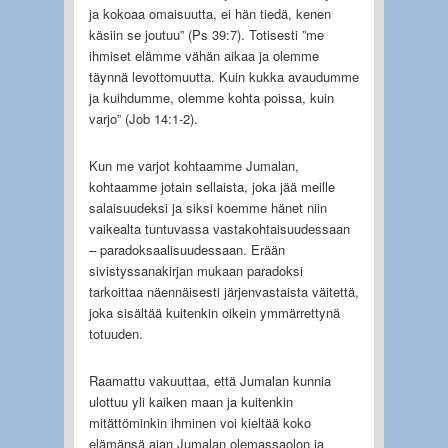
ja kokoaa omaisuutta, ei hän tiedä, kenen
käsiin se joutuu” (Ps 39:7). Totisesti ”me
ihmiset elämme vähän aikaa ja olemme
täynnä levottomuutta. Kuin kukka avaudumme
ja kuihdumme, olemme kohta poissa, kuin
varjo” (Job 14:1-2).
Kun me varjot kohtaamme Jumalan,
kohtaamme jotain sellaista, joka jää meille
salaisuudeksi ja siksi koemme hänet niin
vaikealta tuntuvassa vastakohtaisuudessaan
– paradoksaalisuudessaan. Erään
sivistyssanakirjan mukaan paradoksi
tarkoittaa näennäisesti järjenvastaista väitettä,
joka sisältää kuitenkin oikein ymmärrettynä
totuuden.
Raamattu vakuuttaa, että Jumalan kunnia
ulottuu yli kaiken maan ja kuitenkin
mitättöminkin ihminen voi kieltää koko
elämänsä ajan Jumalan olemassaolon ja