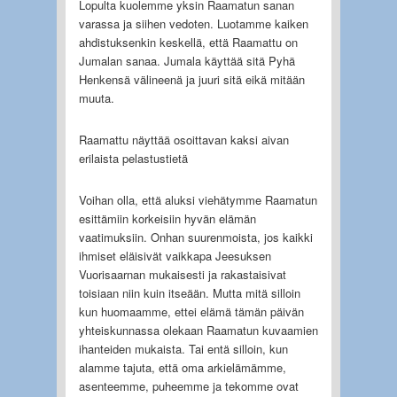
Lopulta kuolemme yksin Raamatun sanan
varassa ja siihen vedoten. Luotamme kaiken
ahdistuksenkin keskellä, että Raamattu on
Jumalan sanaa. Jumala käyttää sitä Pyhä
Henkensä välineenä ja juuri sitä eikä mitään
muuta.
Raamattu näyttää osoittavan kaksi aivan
erilaista pelastustietä
Voihan olla, että aluksi viehätymme Raamatun
esittämiin korkeisiin hyvän elämän
vaatimuksiin. Onhan suurenmoista, jos kaikki
ihmiset eläisivät vaikkapa Jeesuksen
Vuorisaarnan mukaisesti ja rakastaisivat
toisiaan niin kuin itseään. Mutta mitä silloin
kun huomaamme, ettei elämä tämän päivän
yhteiskunnassa olekaan Raamatun kuvaamien
ihanteiden mukaista. Tai entä silloin, kun
alamme tajuta, että oma arkielämämme,
asenteemme, puheemme ja tekomme ovat