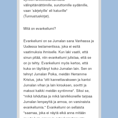
välinpitämättömille, suruttomille sydämille,
vaan ’särjetyille’ eli katuville"
(Tunnustuskirjat).
Mitä on evankeliumi?
Evankeliumi on se Jumalan sana Vanhassa ja
Uudessa testamentissa, joka ei esitä
vaatimuksia ihmiselle. Kun laki vaatii, että
sinun pitää, niin evankeliumi julistaa, että se
on jo tehty. Evankeliumi myös kertoo, että
kuka on täyttänyt koko Jumalan lain. Sen on
tehnyt Jumalan Poika, meidän Herramme
Kristus, joka ”otti kannettavakseen ja kantoi
Jumalan vihan ja lain kirouksen, sovitti ja
maksoi kaikki meidän syntimme". Siksi se,
"mikä lohduttaa ja mikä lainrikkoneille tarjoaa
Jumalan lempeyttä ja armoa, on varsinaista
evankeliumia." Evankeliumi on sellaista
"saarnaa, joka ei näytä eikä anna mitään