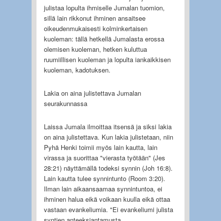
julistaa lopulta ihmiselle Jumalan tuomion,
sillä lain rikkonut ihminen ansaitsee
oikeudenmukaisesti kolminkertaisen
kuoleman: tällä hetkellä Jumalasta erossa
olemisen kuoleman, hetken kuluttua
ruumiillisen kuoleman ja lopulta iankaikkisen
kuoleman, kadotuksen.
Lakia on aina julistettava Jumalan
seurakunnassa
Laissa Jumala ilmoittaa itsensä ja siksi lakia
on aina julistettava. Kun lakia julistetaan, niin
Pyhä Henki toimii myös lain kautta, lain
virassa ja suorittaa "vierasta työtään" (Jes
28:21) näyttämällä todeksi synnin (Joh 16:8).
Lain kautta tulee synnintunto (Room 3:20).
Ilman lain aikaansaamaa synnintuntoa, ei
ihminen halua eikä voikaan kuulla eikä ottaa
vastaan evankeliumia. "Ei evankeliumi julista
syntien anteeksiantamusta