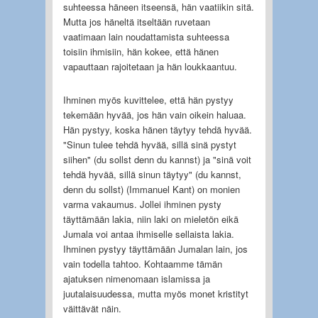
suhteessa häneen itseensä, hän vaatiikin sitä.
Mutta jos häneltä itseltään ruvetaan
vaatimaan lain noudattamista suhteessa
toisiin ihmisiin, hän kokee, että hänen
vapauttaan rajoitetaan ja hän loukkaantuu.
Ihminen myös kuvittelee, että hän pystyy
tekemään hyvää, jos hän vain oikein haluaa.
Hän pystyy, koska hänen täytyy tehdä hyvää.
"Sinun tulee tehdä hyvää, sillä sinä pystyt
siihen" (du sollst denn du kannst) ja "sinä voit
tehdä hyvää, sillä sinun täytyy" (du kannst,
denn du sollst) (Immanuel Kant) on monien
varma vakaumus. Jollei ihminen pysty
täyttämään lakia, niin laki on mieletön eikä
Jumala voi antaa ihmiselle sellaista lakia.
Ihminen pystyy täyttämään Jumalan lain, jos
vain todella tahtoo. Kohtaamme tämän
ajatuksen nimenomaan islamissa ja
juutalaisuudessa, mutta myös monet kristityt
väittävät näin.