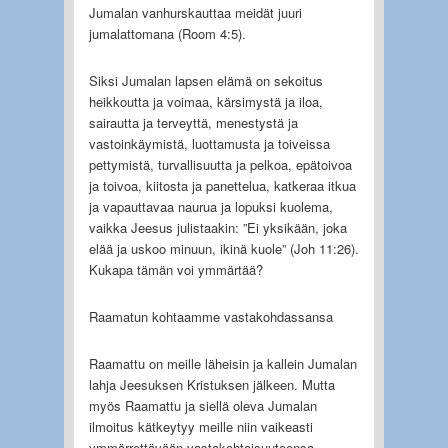
Jumalan vanhurskauttaa meidät juuri
jumalattomana (Room 4:5).
Siksi Jumalan lapsen elämä on sekoitus
heikkoutta ja voimaa, kärsimystä ja iloa,
sairautta ja terveyttä, menestystä ja
vastoinkäymistä, luottamusta ja toiveissa
pettymistä, turvallisuutta ja pelkoa, epätoivoa
ja toivoa, kiitosta ja panettelua, katkeraa itkua
ja vapauttavaa naurua ja lopuksi kuolema,
vaikka Jeesus julistaakin: ”Ei yksikään, joka
elää ja uskoo minuun, ikinä kuole” (Joh 11:26).
Kukapa tämän voi ymmärtää?
Raamatun kohtaamme vastakohdassansa
Raamattu on meille läheisin ja kallein Jumalan
lahja Jeesuksen Kristuksen jälkeen. Mutta
myös Raamattu ja siellä oleva Jumalan
ilmoitus kätkeytyy meille niin vaikeasti
ymmärrettävään vastakohtaisuuteensa.