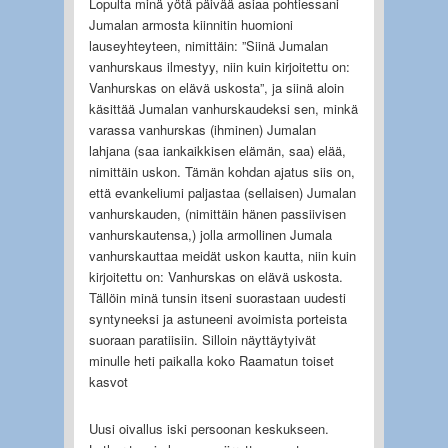
Lopulta minä yötä päivää asiaa pohtiessani
Jumalan armosta kiinnitin huomioni
lauseyhteyteen, nimittäin: ”Siinä Jumalan
vanhurskaus ilmestyy, niin kuin kirjoitettu on:
Vanhurskas on elävä uskosta”, ja siinä aloin
käsittää Jumalan vanhurskaudeksi sen, minkä
varassa vanhurskas (ihminen) Jumalan
lahjana (saa iankaikkisen elämän, saa) elää,
nimittäin uskon. Tämän kohdan ajatus siis on,
että evankeliumi paljastaa (sellaisen) Jumalan
vanhurskauden, (nimittäin hänen passiivisen
vanhurskautensa,) jolla armollinen Jumala
vanhurskauttaa meidät uskon kautta, niin kuin
kirjoitettu on: Vanhurskas on elävä uskosta.
Tällöin minä tunsin itseni suorastaan uudesti
syntyneeksi ja astuneeni avoimista porteista
suoraan paratiisiin. Silloin näyttäytyivät
minulle heti paikalla koko Raamatun toiset
kasvot
Uusi oivallus iski persoonan keskukseen.