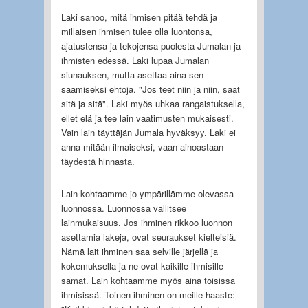
Laki sanoo, mitä ihmisen pitää tehdä ja
millaisen ihmisen tulee olla luontonsa,
ajatustensa ja tekojensa puolesta Jumalan ja
ihmisten edessä. Laki lupaa Jumalan
siunauksen, mutta asettaa aina sen
saamiseksi ehtoja. "Jos teet niin ja niin, saat
sitä ja sitä". Laki myös uhkaa rangaistuksella,
ellet elä ja tee lain vaatimusten mukaisesti.
Vain lain täyttäjän Jumala hyväksyy. Laki ei
anna mitään ilmaiseksi, vaan ainoastaan
täydestä hinnasta.
Lain kohtaamme jo ympärillämme olevassa
luonnossa. Luonnossa vallitsee
lainmukaisuus. Jos ihminen rikkoo luonnon
asettamia lakeja, ovat seuraukset kielteisiä.
Nämä lait ihminen saa selville järjellä ja
kokemuksella ja ne ovat kaikille ihmisille
samat. Lain kohtaamme myös aina toisissa
ihmisissä. Toinen ihminen on meille haaste: