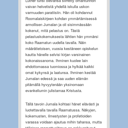
Luther tunsi olevansa siirretty omantunnon
vaivan helvetistä yhdellä iskulla uskon
varmuuden paratiisiin. Hän oli kohdannut
Roomalaiskirjeen kohdan ymmärtämisessä
armollisen Jumalan ja oli sisimmässään
kokenut, mitä pelastus on. Tästä
pelastuskokemuksesta lähtien hän ymmärsi
koko Raamatun uudella tavalla. Näin
määrätietoisen, vuosia kestäneen opiskelun
kautta hänelle selvisi kirjan varsinainen
kokonaissanoma. Ihminen kuolee lain
ehdottomassa tuomiossa ja hylkää kaikki
omat kykynsä ja laatunsa. Ihminen kestää
Jumalan edessä ja saa uuden elämän
pitämällä hyvyytenään yksinomaan
evankeliumin julistamaa Kristusta.
Tällä tavoin Jumala kohtasi hänet elävästi ja
luotettavalla tavalla Raamatussa. Näkyjen,
kokemusten, ilmestysten ja profetioiden
varassa voidaan ajautua mihin tahansa, mutta
tällainen raamattuelämys on ankkuroitunut