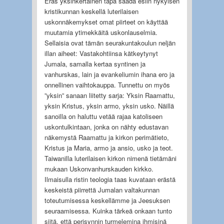
Eräs yksinkertainen tapa saada esiin nykyisen
kristikunnan keskellä luterilaisen
uskonnäkemykset omat piirteet on käyttää
muutamia ytimekkäitä uskonlauselmia.
Sellaisia ovat tämän seurakuntakoulun neljän
illan aiheet: Vastakohtiinsa kätkeytynyt
Jumala, samalla kertaa syntinen ja
vanhurskas, lain ja evankeliumin ihana ero ja
onnellinen vaihtokauppa. Tunnettu on myös
”yksin” sanaan liitetty sarja: Yksin Raamattu,
yksin Kristus, yksin armo, yksin usko. Näillä
sanoilla on haluttu vetää rajaa katoliseen
uskontulkintaan, jonka on nähty edustavan
näkemystä Raamattu ja kirkon perimätieto,
Kristus ja Maria, armo ja ansio, usko ja teot.
Taiwanilla luterilaisen kirkon nimenä tietämäni
mukaan Uskonvanhurskauden kirkko.
Ilmaisulla ristin teologia taas kuvataan erästä
keskeistä piirrettä Jumalan valtakunnan
toteutumisessa keskellämme ja Jeesuksen
seuraamisessa. Kuinka tärkeä onkaan tunto
siitä, että perisynnin turmelemina ihmisinä