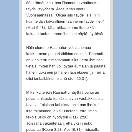
äärettömän kaukana Raamatun vaatimasta
täydellisyydestä. Jeesushan vaatii
Vuorisaarnassa: ”Olkaa siis täydellisiä, niin
kuin teidän taivaallinen Isänne on täydellinen”
(Matt 6:48). Tätä mittaa emme itse eikä
kukaan tuntemamme ihminen näytä täyttävän.
Näin olemme Raamatun ydinsanomaa
koskettavan perusristiriidan edessä. Raamattu
on kirjoitettu nimenomaan siksi, että ihminen
tietäisi miten hän voi löytää Jumalan ja päästä
hänen luokseen ja hänen lapsekseen ja meillä
olisi iankaikkinen elämä (Joh 20:31)..
Miksi kuitenkin Raamattu näyttää puhuvan
pelastumisesta kahdella aivan vastakkaisella
tavalla. Toisissa kohdissa ohjataan ihmistä
itse toimimaan ja vakuutetaan, että ilman
tekoja usko on hyödytön (Jaak 2:20).
Toisaalta vakuutetaan, että yksin usko
pelastaa (Room 3:28; Apt 16:31). Toisaalta