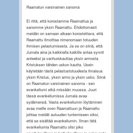
Raamatun varsinainen sanoma
Ei riitä, että korostamme Raamattua ja
sanomme yksin Raamattu. Ehdottomasti
meidän on samaan aikaan korostettava, että
Raamattu ilmoittaa nimenomaan totuuden
ihmisen pelastumisesta. Ja se on siinä, että
Jumala aina ja kaikkialla kaikille antaa synnit
anteeksi ja vanhurskauttaa yksin armosta
Kristuksen tähden uskon kautta. Usein
käytetään tästä pelastustotuudesta ilmaisua
yksin Kristus, yksin armo ja yksin usko. Siinä
on Raamatun varsinainen sanoma - sen
evankeliumi eikä missään muussa. Juuri
tässä evankeliumissa Jumala avaa
sydämensä. Vasta evankeliumin löytäminen
avaa meille oven Raamattuun ja Raamattu
johtaa meidät autuuden tuntemiseen siksi,
että se sisältää evankeliumin. Ilman tätä
evankeliumia Raamattu olisi joko