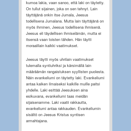
kumoa lakia, vaan sanoo, että laki on täytetty.
On tullut sijainen, joka on sen tehnyt. Lain
täyttäjänä onkin itse Jumala, Jeesus
todellisena Jumalana. Mutta lain täyttäjänä on
myös ihminen, Jeesus todellisena ihmisenä.
Jeesus eli täydellisen ihmiselämän, mutta ei
itsensä vaan toisten tähden. Hän täytti
moraalilain kaikki vaatimukset.
Jeesus täytti myös uhrilain vaatimukset
tulemalla syntiuhriksi ja kärsimällä lain
määräämän rangaistuksen syyllisten puolesta.
Näin evankeliumi on täytetty laki. Evankeliumi
antaa kaiken ilmaiseksi kaikille muille paitsi
yhdelle. Laki esittää Jeesuksen aina
esikuvana, evankeliumi taas meidän
sijaisenamme. Laki vaatii rakkautta,
evankeliumi antaa rakkauden. Evankeliumin
sisältö on Jeesus Kristus syntisen
armahtajana.