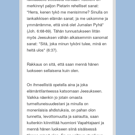
merkinnyt paljon Pietarin rehelliset sanat:
"Herra, kenen tykö me menisimme? Sinulla on
iankaikkisen elämän sanat; ja me uskomme ja
ymmärrämme, että sinä olet Jumalan Pyhä"
(Joh. 6:68-69). Tähän tunnustukseen liitän
myös Jeesuksen vähän aikaisemmin sanomat
sanat: "Sitä, joka minun tyköni tulee, minä en
heitä ulos" (6:37).
Rakkaus on sitä, että saan mennä hänen
luokseen sellaisena kuin olen.
On ihmeellistä opetella aina ja joka
elämäntilanteessa katsomaan Jeesukseen.
Vaikka näenkin jo jotain omasta
turmeltuneisuudestani ja minulla on
monenlaisia ahdistuksia, on pahan olon
tunnetta, levottomuutta ja sairautta, saan
kuitenkin kiinnittää huomioni Vapahtajaani ja
mennä hänen luokseen siinä sisäisessä