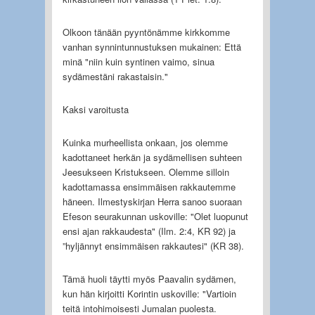
Olkoon tänään pyyntönämme kirkkomme
vanhan synnintunnustuksen mukainen: Että
minä "niin kuin syntinen vaimo, sinua
sydämestäni rakastaisin."
Kaksi varoitusta
Kuinka murheellista onkaan, jos olemme
kadottaneet herkän ja sydämellisen suhteen
Jeesukseen Kristukseen. Olemme silloin
kadottamassa ensimmäisen rakkautemme
häneen. Ilmestyskirjan Herra sanoo suoraan
Efeson seurakunnan uskoville: "Olet luopunut
ensi ajan rakkaudesta" (Ilm. 2:4, KR 92) ja
”hyljännyt ensimmäisen rakkautesi" (KR 38).
Tämä huoli täytti myös Paavalin sydämen,
kun hän kirjoitti Korintin uskoville: "Vartioin
teitä intohimoisesti Jumalan puolesta.