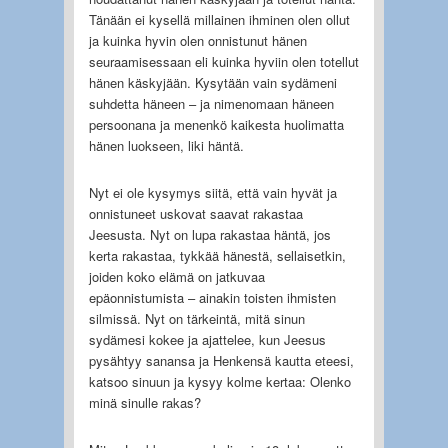
Tänään ei kysellä millainen ihminen olen ollut
ja kuinka hyvin olen onnistunut hänen
seuraamisessaan eli kuinka hyviin olen totellut
hänen käskyjään. Kysytään vain sydämeni
suhdetta häneen – ja nimenomaan häneen
persoonana ja menenkö kaikesta huolimatta
hänen luokseen, liki häntä.
Nyt ei ole kysymys siitä, että vain hyvät ja
onnistuneet uskovat saavat rakastaa
Jeesusta. Nyt on lupa rakastaa häntä, jos
kerta rakastaa, tykkää hänestä, sellaisetkin,
joiden koko elämä on jatkuvaa
epäonnistumista – ainakin toisten ihmisten
silmissä. Nyt on tärkeintä, mitä sinun
sydämesi kokee ja ajattelee, kun Jeesus
pysähtyy sanansa ja Henkensä kautta eteesi,
katsoo sinuun ja kysyy kolme kertaa: Olenko
minä sinulle rakas?