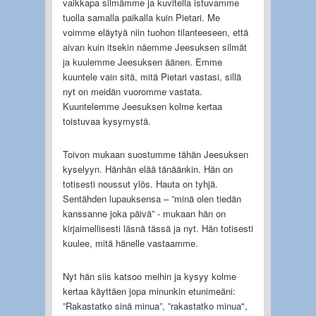
vaikkapa silmämme ja kuvitella istuvamme
tuolla samalla paikalla kuin Pietari. Me
voimme eläytyä niin tuohon tilanteeseen, että
aivan kuin itsekin näemme Jeesuksen silmät
ja kuulemme Jeesuksen äänen. Emme
kuuntele vain sitä, mitä Pietari vastasi, sillä
nyt on meidän vuoromme vastata.
Kuuntelemme Jeesuksen kolme kertaa
toistuvaa kysymystä.
Toivon mukaan suostumme tähän Jeesuksen
kyselyyn. Hänhän elää tänäänkin. Hän on
totisesti noussut ylös. Hauta on tyhjä.
Sentähden lupauksensa – ”minä olen tiedän
kanssanne joka päivä” - mukaan hän on
kirjaimellisesti läsnä tässä ja nyt. Hän totisesti
kuulee, mitä hänelle vastaamme.
Nyt hän siis katsoo meihin ja kysyy kolme
kertaa käyttäen jopa minunkin etunimeäni:
”Rakastatko sinä minua”, ”rakastatko minua",