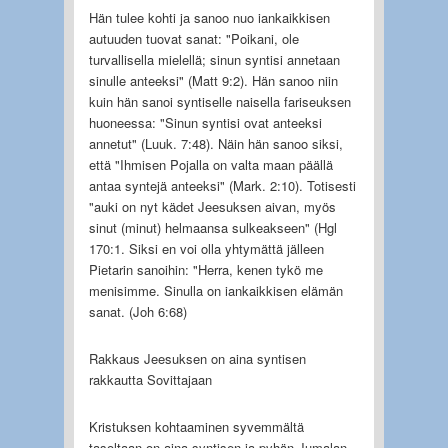
Hän tulee kohti ja sanoo nuo iankaikkisen
autuuden tuovat sanat: "Poikani, ole
turvallisella mielellä; sinun syntisi annetaan
sinulle anteeksi" (Matt 9:2). Hän sanoo niin
kuin hän sanoi syntiselle naisella fariseuksen
huoneessa: "Sinun syntisi ovat anteeksi
annetut" (Luuk. 7:48). Näin hän sanoo siksi,
että "Ihmisen Pojalla on valta maan päällä
antaa syntejä anteeksi" (Mark. 2:10). Totisesti
"auki on nyt kädet Jeesuksen aivan, myös
sinut (minut) helmaansa sulkeakseen" (Hgl
170:1. Siksi en voi olla yhtymättä jälleen
Pietarin sanoihin: "Herra, kenen tykö me
menisimme. Sinulla on iankaikkisen elämän
sanat. (Joh 6:68)
Rakkaus Jeesuksen on aina syntisen
rakkautta Sovittajaan
Kristuksen kohtaaminen syvemmältä
tasoltaan on aina syntisen ja pyhän Jumalan