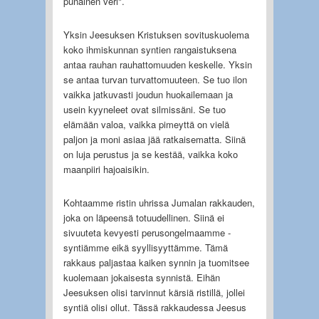
punainen veri".
Yksin Jeesuksen Kristuksen sovituskuolema
koko ihmiskunnan syntien rangaistuksena
antaa rauhan rauhattomuuden keskelle. Yksin
se antaa turvan turvattomuuteen. Se tuo ilon
vaikka jatkuvasti joudun huokailemaan ja
usein kyyneleet ovat silmissäni. Se tuo
elämään valoa, vaikka pimeyttä on vielä
paljon ja moni asiaa jää ratkaisematta. Siinä
on luja perustus ja se kestää, vaikka koko
maanpiiri hajoaisikin.
Kohtaamme ristin uhrissa Jumalan rakkauden,
joka on läpeensä totuudellinen. Siinä ei
sivuuteta kevyesti perusongelmaamme -
syntiämme eikä syyllisyyttämme. Tämä
rakkaus paljastaa kaiken synnin ja tuomitsee
kuolemaan jokaisesta synnistä. Eihän
Jeesuksen olisi tarvinnut kärsiä ristillä, jollei
syntiä olisi ollut. Tässä rakkaudessa Jeesus