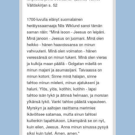
Väitöskirjan s. 52
1700-luvulla elänyt suomalainen
herätyssaarnaaja Nils Wiklund sanoi tämän
saman näin: "Minä isoon - Jeesus on leipäni.
Minä janoon - Jeesus on juomani. Minä olen
heikko - hänen haavoissansa on minun
vahvuuteni. Minä olen voimaton - hänen
veressänsä on minun tukeni. Minä olen vieras
ja kulkija maan päällä - Golgatan mäellä on
minun majani ja asumasijani. Taivaassa on
minun kotoni. Sinne minä halajan, sinne
tahtoo minun mieleni, minun ajatukseni ja
haluni. Ylös, ylös, kotihin, kotihin - lapsi
tahtoo isän tykö ja äitinsä helmaan, ja morsian
ylkänsä tykö. Vanki tahtoo päästä vapauteen.
Myrskyn ja aaltojen rasittama merimies
ikävöitsee satamaa, mutta sinun tahtosi
kuitenkin tapahtukoon. Likempänä se on nyt,
kuin eilen, Jeesus. Anna minun sinussa pysyä
siksi kuin tulet. Amen, amen."