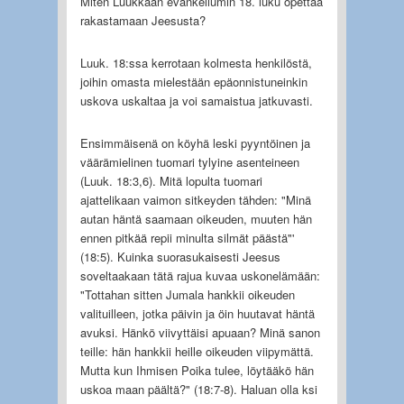
Miten Luukkaan evankeliumin 18. luku opettaa
rakastamaan Jeesusta?
Luuk. 18:ssa kerrotaan kolmesta henkilöstä,
joihin omasta mielestään epäonnistuneinkin
uskova uskaltaa ja voi samaistua jatkuvasti.
Ensimmäisenä on köyhä leski pyyntöinen ja
väärämielinen tuomari tylyine asenteineen
(Luuk. 18:3,6). Mitä lopulta tuomari
ajattelikaan vaimon sitkeyden tähden: "Minä
autan häntä saamaan oikeuden, muuten hän
ennen pitkää repii minulta silmät päästä"'
(18:5). Kuinka suorasukaisesti Jeesus
soveltaakaan tätä rajua kuvaa uskonelämään:
"Tottahan sitten Jumala hankkii oikeuden
valituilleen, jotka päivin ja öin huutavat häntä
avuksi. Hänkö viivyttäisi apuaan? Minä sanon
teille: hän hankkii heille oikeuden viipymättä.
Mutta kun Ihmisen Poika tulee, löytääkö hän
uskoa maan päältä?" (18:7-8). Haluan olla ksi