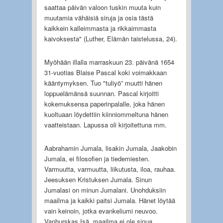
saattaa päivän valoon tuskin muuta kuin
muutamia vähäisiä siruja ja osia tästä
kaikkein kalleimmasta ja rikkaimmasta
kaivoksesta" (Luther, Elämän taistelussa, 24).
Myöhään illalla marraskuun 23. päivänä 1654
31-vuotias Blaise Pascal koki voimakkaan
kääntymyksen. Tuo "tuliyö” muutti hänen
loppuelämänsä suunnan. Pascal kirjoitti
kokemuksensa paperinpalalle, joka hänen
kuoltuaan löydettiin kiinniommeltuna hänen
vaatteistaan. Lapussa oli kirjoitettuna mm.
Aabrahamin Jumala, lisakin Jumala, Jaakobin
Jumala, ei filosofien ja tiedemiesten.
Varmuutta, varmuutta, liikutusta, iloa, rauhaa.
Jeesuksen Kristuksen Jumala. Sinun
Jumalasi on minun Jumalani. Unohduksiin
maailma ja kaikki paitsi Jumala. Hänet löytää
vain keinoin, jotka evankeliumi neuvoo.
Vanhurskas Isä, maailma ei ole sinua