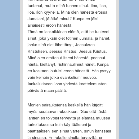
tuntenut, mutta minä tunnen sinut. Iloa, iloa,
iloa, ilon kyyneliä. Minä olen hänestä erossa
Jumalani, jätätkö minut? Kunpa en jäisi
ainaisesti eroon hänestä.
Tämä on iankaikkinen elämä, että he tuntevat
sinut, joka yksin olet totinen Jumala, ja hänet,
jonka sinä olet lähettänyt, Jeesuksen
Kristuksen. Jeesus Kristus, Jeesus Kristus.
Minä olen erottanut itseni hänestä, paennut
häntä, kieltänyt, ristiinnaulinnut hänet. Kunpa
en koskaan joutuisi eroon hänestä. Hän pysyy
vain keinoin jotka evankeliumi neuvoo.
Iankaikkiseen iloon yhdestä koettelemusten
päivästä maan päällä.
Monien sairauksiensa keskellä hän kirjoitti
myös seuraavan rukouksen: ”Suo että tästä
lähtien en toivoisi terveyttä ja elämää muussa
tarkoituksessa kuin käyttääkseni ja
päättääkseni sen sinua varten, sinun kanssasi
ja sinussa. En rukoile sinulta terveyttä, en