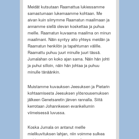
Meidät kutsutaan Raamattua lukiessamme
samastumaan lukemaamme kohtaan. Me
aivan kuin siirrymme Raamatun maailmaan ja
annamme siellä olevan koskettaa ja puhua
meille. Raamatun kuvaama maailma on minun
maailmani. Näin syntyy aito yhteys meidän ja
Raamatun henkilön ja tapahtuman välille.
Raamattu puhuu juuri minulle juuri tässä.
Jumalahan on koko ajan sama. Näin hän johti
ja puhui silloin, näin hän johtaa ja puhuu
minulle tänäänkin.
Muistamme kuvauksen Jeesuksen ja Pietarin
kohtaamisesta Jeesuksen ylösnousemuksen
jälkeen Genetsaretin järven rannalla. Siitä
kerrotaan Johannkesen evankeliumin
viimeisessä luvussa.
Koska Jumala on antanut meille
mielikuvituksen lahjan, niin voimme sulkea