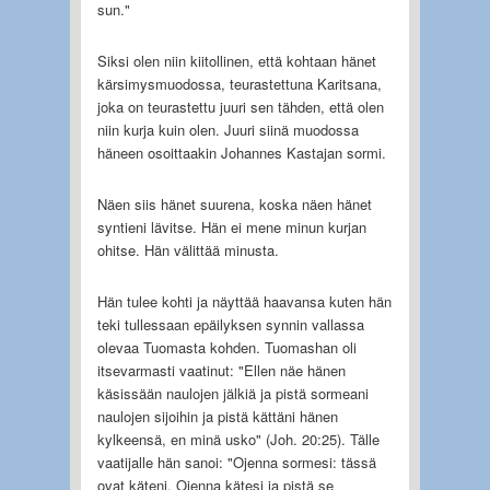
sun."
Siksi olen niin kiitollinen, että kohtaan hänet
kärsimysmuodossa, teurastettuna Karitsana,
joka on teurastettu juuri sen tähden, että olen
niin kurja kuin olen. Juuri siinä muodossa
häneen osoittaakin Johannes Kastajan sormi.
Näen siis hänet suurena, koska näen hänet
syntieni lävitse. Hän ei mene minun kurjan
ohitse. Hän välittää minusta.
Hän tulee kohti ja näyttää haavansa kuten hän
teki tullessaan epäilyksen synnin vallassa
olevaa Tuomasta kohden. Tuomashan oli
itsevarmasti vaatinut: "Ellen näe hänen
käsissään naulojen jälkiä ja pistä sormeani
naulojen sijoihin ja pistä kättäni hänen
kylkeensä, en minä usko" (Joh. 20:25). Tälle
vaatijalle hän sanoi: "Ojenna sormesi: tässä
ovat käteni. Ojenna kätesi ja pistä se