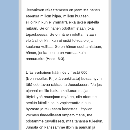
Jeesuksen rakastaminen on jäämistä hänen
eteensä milloin hiljaa, milloin huutaen,
silloinkin kun ei ymmärrä eikä jaksa ajatella
mitään. Se on hänen odottamistaan joka
tapauksessa. Se on hänen odottamistaan
vielä silloinkin, kun ei enää toivoa ole ja
kuolema voittaa. Se on hänen odottamistaan,
hänen, jonka nousu on varmaa kuin
aamurusko (Hoos. 6:3).
Eräs varhainen käännös virrestä 600
(Bonnhoeffer, Kirjeitä vankilasta) kuvaa hyvin
tätä odottavaa rakkautta Jeesukseen: ”Ja jos
ojennat meille tuskan katkeran maljan
täytettynä reunojaan myöten, niin otamme
senkin kiitollisina ja vapisematta sinun
hyvästä ja rakkaasta kädestäsi. Hyvien
voimien ihmeellisesti ympäröimänä, me
odotamme turvallisesti, mitä tahansa tuleekin.
Jumala on kanssamme illoin ja aamuin ja