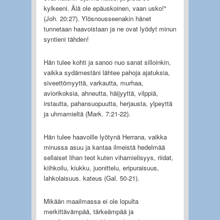
kylkeeni. Älä ole epäuskoinen, vaan usko!"
(Joh. 20:27). Ylösnousseenakin hänet
tunnetaan haavoistaan ja ne ovat lyödyt minun
syntieni tähden!
Hän tulee kohti ja sanoo nuo sanat silloinkin,
vaikka sydämestäni lähtee pahoja ajatuksia,
siveettömyyttä, varkautta, murhaa,
aviorikoksia, ahneutta, häijyyttä, vilppiä,
irstautta, pahansuopuutta, herjausta, ylpeyttä
ja uhmamieltä (Mark. 7:21-22).
Hän tulee haavoille lyötynä Herrana, vaikka
minussa asuu ja kantaa ilmeistä hedelmää
sellaiset lihan teot kuten vihamielisyys, riidat,
kiihkoilu, kiukku, juonittelu, eripuraisuus,
lahkolaisuus. kateus (Gal. 50-21).
Mikään maailmassa ei ole lopulta
merkittävämpää, tärkeämpää ja