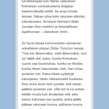
turvallisempaa kuin Herran Jeesuksen
Kristuksen sovituskuolema Golgatan
keskimmäisellä ristillä. Se avaa minulle
taivaan. Haluan sitoa koko nykyisen elämäni,
tulevaisuuteni, ihmisenä olemiseni tähän
Jumalan liiton merkkiin ja historialliseen
tapahtumaan – Jeesuksen ristiin.
On hyvä toistaa kommunistien vainoaman
unkarilaisen piispan Zoltan Turoczyn sanoja:
"Tule siis lähemmäksi, vielä lähemmäksi, kuin
nyt täällä olet, katso, kuinka Kristuksen
ruumis saa kouristuksia, kuinka se hikoilee,
kuinka hänen haavoistaan vierii, ihan virtaa
punainen veri. Katso hänen syljettyjä
kasvojansa, hänen rokkautuneita huuliansa.
Astu sinne aivan ristin juurelle, että valuisi
päällesi punainen veri, sillä risti ei voi auttaa
ketään muuta kuin ainoastaan sitä, joka
seisoo kokonaan sen juurella, jonka päälle
pääsee valumaan kuuma, polttavan kuuma