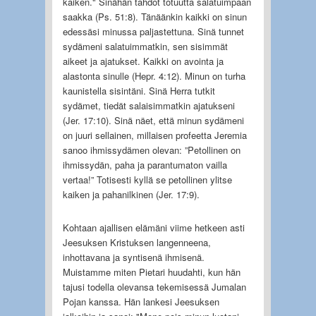
kaiken." Sinähän tahdot totuutta salatuimpaan
saakka (Ps. 51:8). Tänäänkin kaikki on sinun
edessäsi minussa paljastettuna. Sinä tunnet
sydämeni salatuimmatkin, sen sisimmät
aikeet ja ajatukset. Kaikki on avointa ja
alastonta sinulle (Hepr. 4:12). Minun on turha
kaunistella sisintäni. Sinä Herra tutkit
sydämet, tiedät salaisimmatkin ajatukseni
(Jer. 17:10). Sinä näet, että minun sydämeni
on juuri sellainen, millaisen profeetta Jeremia
sanoo ihmissydämen olevan: ”Petollinen on
ihmissydän, paha ja parantumaton vailla
vertaa!” Totisesti kyllä se petollinen ylitse
kaiken ja pahanilkinen (Jer. 17:9).
Kohtaan ajallisen elämäni viime hetkeen asti
Jeesuksen Kristuksen langenneena,
inhottavana ja syntisenä ihmisenä.
Muistamme miten Pietari huudahti, kun hän
tajusi todella olevansa tekemisessä Jumalan
Pojan kanssa. Hän lankesi Jeesuksen