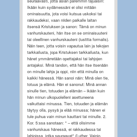
seuraavasti, jotta asian paremmin tajuaisin:
Ikään kuin sydämessäni ei olisi mitään
ominaisuutta, jota voisi kutsua uskoksi tai
rakkaudeksi, vaan niiden paikalle laitan
itsensä Kristuksen ja sanon: Tämä on minun
vanhurskauteni, hän itse on se ominaisuuteni
tai oleellinen vanhurskauteni (iustitia formalis).
Näin teen, jotta voisin vapautua lain ja tekojen
tarkkailusta, jopa Kristuksen tarkkailusta, kun
hänet ymmärretään opettajaksi tai lahjojen
antajaksi. Minä tandon, että hän itse itsenään
on minulle lahja ja oppi, niin että minulla on
kaikki hänessä. Hän sanoi näin: Minä olen tie,
totuus ja elämä. Hän ei sanonut: Minä annan
sinulle tien, totuuden ja elämän – ikään kuin
hän minun ulkopuolelleni asettuneena
vaikuttaisi minussa. Tien, totuuden ja elämän
täytyy olla, pysyä ja elää minussa; hänen ei
tule puhua vain minun kauttani tai minulle. 2.
Kor. 5:ssa sanotaan: " – että olisimme
vanhurskaus hänessä, ei rakkaudessa tai
lahjoissa, jotka seuraavat" (Luther, Vainio,