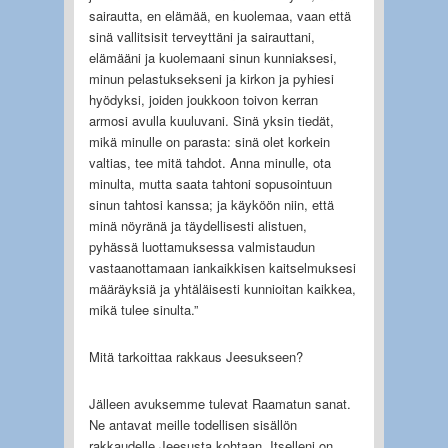
sairautta, en elämää, en kuolemaa, vaan että
sinä vallitsisit terveyttäni ja sairauttani,
elämääni ja kuolemaani sinun kunniaksesi,
minun pelastuksekseni ja kirkon ja pyhiesi
hyödyksi, joiden joukkoon toivon kerran
armosi avulla kuuluvani. Sinä yksin tiedät,
mikä minulle on parasta: sinä olet korkein
valtias, tee mitä tahdot. Anna minulle, ota
minulta, mutta saata tahtoni sopusointuun
sinun tahtosi kanssa; ja käyköön niin, että
minä nöyränä ja täydellisesti alistuen,
pyhässä luottamuksessa valmistaudun
vastaanottamaan iankaikkisen kaitselmuksesi
määräyksiä ja yhtäläisesti kunnioitan kaikkea,
mikä tulee sinulta.”
Mitä tarkoittaa rakkaus Jeesukseen?
Jälleen avuksemme tulevat Raamatun sanat.
Ne antavat meille todellisen sisällön
rakkaudelle Jeesusta kohtaan. Itselleni on