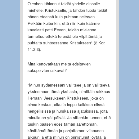
Olenhan kihlannut teidät yhdelle ainoalle
miehelle, Kristukselle, ja tahdon tuoda teidät
hänen eteensä kuin puhtaan neitsyen.
Pelkään kuitenkin, että niin kuin käärme
kavalasti petti Eevan, teidän mielenne
turmeltuu ettekä te enää ole vilpittömiä ja
puhtaita suhteessanne Kristukseen" (2 Kor.
11:2-3).
Mitä kertovatkaan meitä edeltävien
sukupolvien uskovat?
"Minun sydämessäni vallitsee ja on vallitseva
yksinomaan tämä yksi asia, nimittäin rakkaus
Herraani Jeesukseen Kristukseen, joka on
ainoa keskus, alku ja loppu kaikissa niissä
hengellisissä ja hurskaissa ajatuksissa, joita
minulla on yöt päivät. Ja sittenkin tunnen, että
tuskin pääsen edes tämän äärettömän,
käsittämättömän ja pohjattoman viisauden
alkuun ja että minun on onnistunut löytää ja