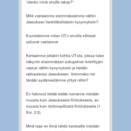
”olenko minä sinulle rakas?”
Mitä vastaamme sisimmässämme näihin
Jeesuksen henkilökohtaisiin kysymyksiin?
Kuuntelemme miten UT:n sivuilla silloiset
uskovat vastasivat
Kertaamme joitakin kohtia UT:sta, joissa tulee
näkyviin ensimmäisen sukupolven kristittyjen
vastus näihin kysymyksiin ja heidän
rakkautensa Jeesukseen. Voimmeko me
tänään sydämestämme yhtyä niihin?
En halunnut tietää teidän luonanne mistään
muusta kuin Jeesuksesta Kristuksesta, en
muusta kuin ristiinnaulitusta Kristuksesta (1
Kor. 2:2).
Minä taas en ikinä tahdo kerskailla mistään