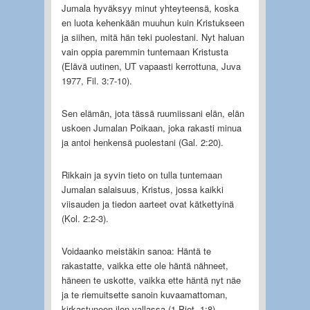
Jumala hyväksyy minut yhteyteensä, koska
en luota kehenkään muuhun kuin Kristukseen
ja siihen, mitä hän teki puolestani. Nyt haluan
vain oppia paremmin tuntemaan Kristusta
(Elävä uutinen, UT vapaasti kerrottuna, Juva
1977, Fil. 3:7-10).
Sen elämän, jota tässä ruumiissani elän, elän
uskoen Jumalan Poikaan, joka rakasti minua
ja antoi henkensä puolestani (Gal. 2:20).
Rikkain ja syvin tieto on tulla tuntemaan
Jumalan salaisuus, Kristus, jossa kaikki
viisauden ja tiedon aarteet ovat kätkettyinä
(Kol. 2:2-3).
Voidaanko meistäkin sanoa: Häntä te
rakastatte, vaikka ette ole häntä nähneet,
häneen te uskotte, vaikka ette häntä nyt näe
ja te riemuitsette sanoin kuvaamattoman,
kirkastuneen ilon vallassa (1 Piet. 1:8).