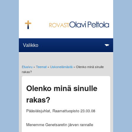
Etusivu
»
Teemat
»
Uskonelämästä
» Olenko minä sinulle
Olet täällä
rakas?
Olenko minä sinulle
rakas?
Pääsiäisjuhlat, Raamattuopisto 23.03.08
Menemme Genetsaretin järven rannalle