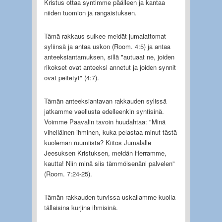
Kristus ottaa syntimme päälleen ja kantaa
niiden tuomion ja rangaistuksen.
Tämä rakkaus sulkee meidät jumalattomat
syliinsä ja antaa uskon (Room. 4:5) ja antaa
anteeksiantamuksen, sillä "autuaat ne, joiden
rikokset ovat anteeksi annetut ja joiden synnit
ovat peitetyt" (4:7).
Tämän anteeksiantavan rakkauden sylissä
jatkamme vaellusta edelleenkin syntisinä.
Voimme Paavalin tavoin huudahtaa: "Minä
viheliäinen ihminen, kuka pelastaa minut tästä
kuoleman ruumiista? Kiitos Jumalalle
Jeesuksen Kristuksen, meidän Herramme,
kautta! Niin minä siis tämmöisenäni palvelen"
(Room. 7:24-25).
Tämän rakkauden turvissa uskallamme kuolla
tällaisina kurjina ihmisinä.