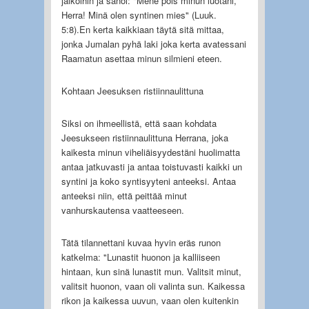
jalkoihin ja sanoi: "Mene pois minun luotani,
Herra! Minä olen syntinen mies" (Luuk.
5:8).En kerta kaikkiaan täytä sitä mittaa,
jonka Jumalan pyhä laki joka kerta avatessani
Raamatun asettaa minun silmieni eteen.
Kohtaan Jeesuksen ristiinnaulittuna
Siksi on ihmeellistä, että saan kohdata
Jeesukseen ristiinnaulittuna Herrana, joka
kaikesta minun viheliäisyydestäni huolimatta
antaa jatkuvasti ja antaa toistuvasti kaikki un
syntini ja koko syntisyyteni anteeksi. Antaa
anteeksi niin, että peittää minut
vanhurskautensa vaatteeseen.
Tätä tilannettani kuvaa hyvin eräs runon
katkelma: "Lunastit huonon ja kalliiseen
hintaan, kun sinä lunastit mun. Valitsit minut,
valitsit huonon, vaan oli valinta sun. Kaikessa
rikon ja kaikessa uuvun, vaan olen kuitenkin