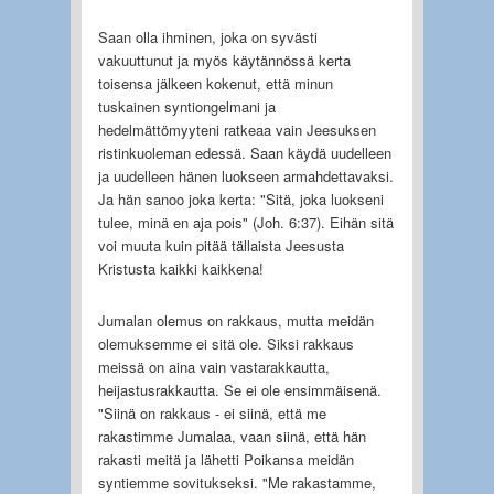
Saan olla ihminen, joka on syvästi
vakuuttunut ja myös käytännössä kerta
toisensa jälkeen kokenut, että minun
tuskainen syntiongelmani ja
hedelmättömyyteni ratkeaa vain Jeesuksen
ristinkuoleman edessä. Saan käydä uudelleen
ja uudelleen hänen luokseen armahdettavaksi.
Ja hän sanoo joka kerta: "Sitä, joka luokseni
tulee, minä en aja pois" (Joh. 6:37). Eihän sitä
voi muuta kuin pitää tällaista Jeesusta
Kristusta kaikki kaikkena!
Jumalan olemus on rakkaus, mutta meidän
olemuksemme ei sitä ole. Siksi rakkaus
meissä on aina vain vastarakkautta,
heijastusrakkautta. Se ei ole ensimmäisenä.
"Siinä on rakkaus - ei siinä, että me
rakastimme Jumalaa, vaan siinä, että hän
rakasti meitä ja lähetti Poikansa meidän
syntiemme sovitukseksi. "Me rakastamme,