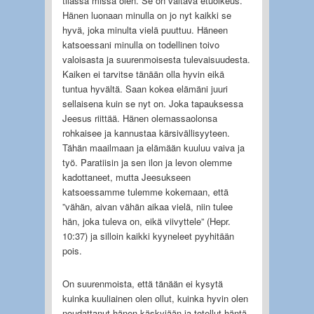
tilassa missä olen. Se on valtava etuoikeus.
Hänen luonaan minulla on jo nyt kaikki se
hyvä, joka minulta vielä puuttuu. Häneen
katsoessani minulla on todellinen toivo
valoisasta ja suurenmoisesta tulevaisuudesta.
Kaiken ei tarvitse tänään olla hyvin eikä
tuntua hyvältä. Saan kokea elämäni juuri
sellaisena kuin se nyt on. Joka tapauksessa
Jeesus riittää. Hänen olemassaolonsa
rohkaisee ja kannustaa kärsivällisyyteen.
Tähän maailmaan ja elämään kuuluu vaiva ja
työ. Paratiisin ja sen ilon ja levon olemme
kadottaneet, mutta Jeesukseen
katsoessamme tulemme kokemaan, että
”vähän, aivan vähän aikaa vielä, niin tulee
hän, joka tuleva on, eikä viivyttele” (Hepr.
10:37) ja silloin kaikki kyyneleet pyyhitään
pois.
On suurenmoista, että tänään ei kysytä
kuinka kuuliainen olen ollut, kuinka hyvin olen
noudattanut hänen käskyjään ja totellut häntä.