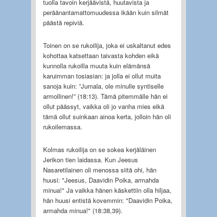
tuolla tavoin kerjäävistä, huutavista ja
peräänantamattomuudessa ikään kuin silmät
päästä repiviä.
Toinen on se rukoilija, joka ei uskaltanut edes
kohottaa katsettaan taivasta kohden eikä
kunnolla rukoilla muuta kuin elämänsä
karuimman tosiasian: ja jolla ei ollut muita
sanoja kuin: ”Jumala, ole minulle syntiselle
armollinen!” (18:13). Tämä pitemmälle hän ei
ollut päässyt, vaikka oli jo vanha mies eikä
tämä ollut suinkaan ainoa kerta, jolloin hän oli
rukoilemassa.
Kolmas rukoilija on se sokea kerjäläinen
Jerikon tien laidassa. Kun Jeesus
Nasaretilainen oli menossa siitä ohi, hän
huusi: "Jeesus, Daavidin Poika, armahda
minua!" Ja vaikka hänen käskettiin olla hiljaa,
hän huusi entistä kovemmin: "Daavidin Poika,
armahda minua!" (18:38,39).