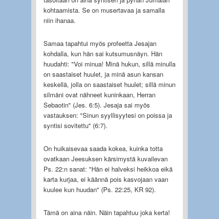
kohtaamista. Se on musertavaa ja samalla
niin ihanaa.
Samaa tapahtui myös profeetta Jesajan
kohdalla, kun hän sai kutsumusnäyn. Hän
huudahti: "Voi minua! Minä hukun, sillä minulla
on saastaiset huulet, ja minä asun kansan
keskellä, jolla on saastaiset huulet; sillä minun
silmäni ovat nähneet kuninkaan, Herran
Sebaotin" (Jes. 6:5). Jesaja sai myös
vastauksen: "Sinun syyllisyytesi on poissa ja
syntisi sovitettu" (6:7).
On huikaisevaa saada kokea, kuinka totta
ovatkaan Jeesuksen kärsimystä kuvailevan
Ps. 22:n sanat: "Hän ei halveksi heikkoa eikä
karta kurjaa, ei käännä pois kasvojaan vaan
kuulee kun huudan" (Ps. 22:25, KR 92).
Tämä on aina näin. Näin tapahtuu joka kerta!