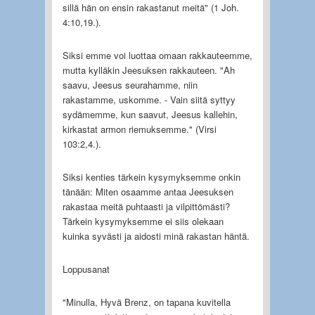
sillä hän on ensin rakastanut meitä" (1 Joh.
4:10,19.).
Siksi emme voi luottaa omaan rakkauteemme,
mutta kylläkin Jeesuksen rakkauteen. "Ah
saavu, Jeesus seurahamme, niin
rakastamme, uskomme. - Vain siitä syttyy
sydämemme, kun saavut, Jeesus kallehin,
kirkastat armon riemuksemme." (Virsi
103:2,4.).
Siksi kenties tärkein kysymyksemme onkin
tänään: Miten osaamme antaa Jeesuksen
rakastaa meitä puhtaasti ja vilpittömästi?
Tärkein kysymyksemme ei siis olekaan
kuinka syvästi ja aidosti minä rakastan häntä.
Loppusanat
"Minulla, Hyvä Brenz, on tapana kuvitella