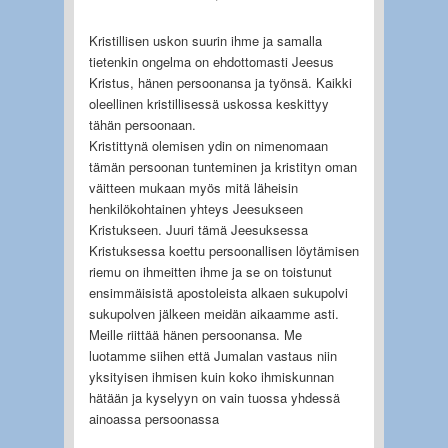
Kristillisen uskon suurin ihme ja samalla
tietenkin ongelma on ehdottomasti Jeesus
Kristus, hänen persoonansa ja työnsä. Kaikki
oleellinen kristillisessä uskossa keskittyy
tähän persoonaan.
Kristittynä olemisen ydin on nimenomaan
tämän persoonan tunteminen ja kristityn oman
väitteen mukaan myös mitä läheisin
henkilökohtainen yhteys Jeesukseen
Kristukseen. Juuri tämä Jeesuksessa
Kristuksessa koettu persoonallisen löytämisen
riemu on ihmeitten ihme ja se on toistunut
ensimmäisistä apostoleista alkaen sukupolvi
sukupolven jälkeen meidän aikaamme asti.
Meille riittää hänen persoonansa. Me
luotamme siihen että Jumalan vastaus niin
yksityisen ihmisen kuin koko ihmiskunnan
hätään ja kyselyyn on vain tuossa yhdessä
ainoassa persoonassa