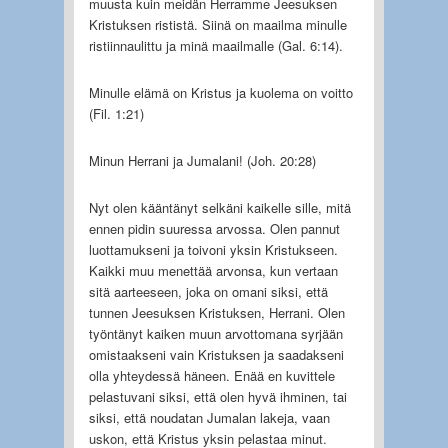
muusta kuin meidän Herramme Jeesuksen
Kristuksen rististä. Siinä on maailma minulle
ristiinnaulittu ja minä maailmalle (Gal. 6:14).
Minulle elämä on Kristus ja kuolema on voitto
(Fil. 1:21)
Minun Herrani ja Jumalani! (Joh. 20:28)
Nyt olen kääntänyt selkäni kaikelle sille, mitä
ennen pidin suuressa arvossa. Olen pannut
luottamukseni ja toivoni yksin Kristukseen.
Kaikki muu menettää arvonsa, kun vertaan
sitä aarteeseen, joka on omani siksi, että
tunnen Jeesuksen Kristuksen, Herrani. Olen
työntänyt kaiken muun arvottomana syrjään
omistaakseni vain Kristuksen ja saadakseni
olla yhteydessä häneen. Enää en kuvittele
pelastuvani siksi, että olen hyvä ihminen, tai
siksi, että noudatan Jumalan lakeja, vaan
uskon, että Kristus yksin pelastaa minut.