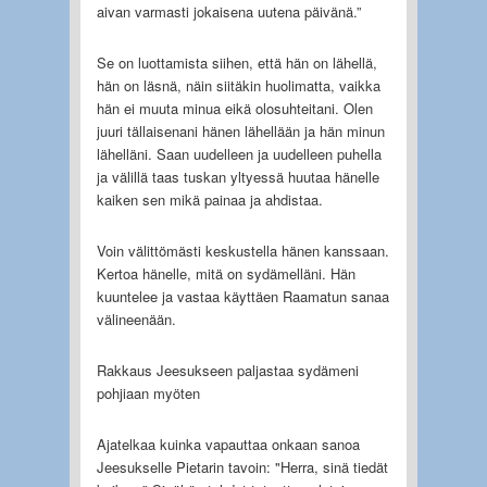
aivan varmasti jokaisena uutena päivänä.”
Se on luottamista siihen, että hän on lähellä,
hän on läsnä, näin siitäkin huolimatta, vaikka
hän ei muuta minua eikä olosuhteitani. Olen
juuri tällaisenani hänen lähellään ja hän minun
lähelläni. Saan uudelleen ja uudelleen puhella
ja välillä taas tuskan yltyessä huutaa hänelle
kaiken sen mikä painaa ja ahdistaa.
Voin välittömästi keskustella hänen kanssaan.
Kertoa hänelle, mitä on sydämelläni. Hän
kuuntelee ja vastaa käyttäen Raamatun sanaa
välineenään.
Rakkaus Jeesukseen paljastaa sydämeni
pohjiaan myöten
Ajatelkaa kuinka vapauttaa onkaan sanoa
Jeesukselle Pietarin tavoin: "Herra, sinä tiedät