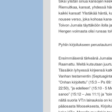
Siksi ylistän sinua kansojen keske
Riemuitkaa, kansat, yhdessä hän
kaikki kansat! Ylistäkää häntä, k
nousee verso, joka kohoaa kansoj
Toivon Jumala täyttäköön ilolla ja 
Hengen voimasta olisi runsas toi
Pyhiin kirjoitukseen perustautum
Ensimmäisenä tärkeänä Jumalan an
Raamattu. Meitä kutsutaan juurt
Tässäkin lyhyessä kirjeensä kat
Vanhan testamentin (Septuagint
”Onhan kirjoitettu” (15:3 – Ps 69:
22:50), ”ja edelleen” (15:10 - 5 M
sanoo” (15:12 – Jes 11:1) ja ”toim
näitä suoria VT:n lainauksia on k
pääosasta Mooseksesta, Kirjoituk
koko VT:n. Monella muullakin taval