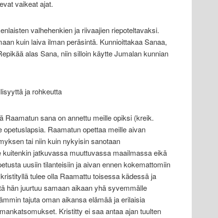
vat vaikeat ajat.
nlaisten valhehenkien ja riivaajien riepoteltavaksi.
maan kuin laiva ilman peräsintä. Kunnioittakaa Sanaa,
 Repikää alas Sana, niin silloin käytte Jumalan kunnian
lisyyttä ja rohkeutta
tä Raamatun sana on annettu meille opiksi (kreik.
 opetuslapsia. Raamatun opettaa meille aivan
ksen tai niin kuin nykyisin sanotaan
uitenkin jatkuvassa muuttuvassa maailmassa eikä
tusta uusiin tilanteisiin ja aivan ennen kokemattomiin
 kristityllä tulee olla Raamattu toisessa kädessä ja
että hän juurtuu samaan aikaan yhä syvemmälle
ämmin tajuta oman aikansa elämää ja erilaisia
lmankatsomukset. Kristitty ei saa antaa ajan tuulten