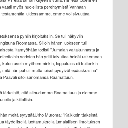
 vaatii myös huolellista perehtymistä Vanhaan
a testamenttia lukiessamme, emme voi sivuuttaa
uksensa pyhiin kirjoituksiin. Se tuli näkyviin
ittuna Roomassa. Silloin hänen luokseen tuli
haisesta iltamyöhään todisti ”Jumalan valtakunnasta ja
profeettoihin vedoten hän yritti taivuttaa heidät uskomaan
in, kuten usein myöhemminkin, lopputulos oli kuitenkin
tä, mitä hän puhui, mutta toiset pysyivät epäuskoisina”
sa Paavali sitoi sanomansa Raamattuun.
 tärkeintä, että sitoudumme Raamattuun ja olemme
ita ja kiitollisia.
ähän meitä sytyttääUrho Muroma: ”Kaikkein tärkeintä
 täydellisellä luottamuksella jumalallisen Ilmoituksen