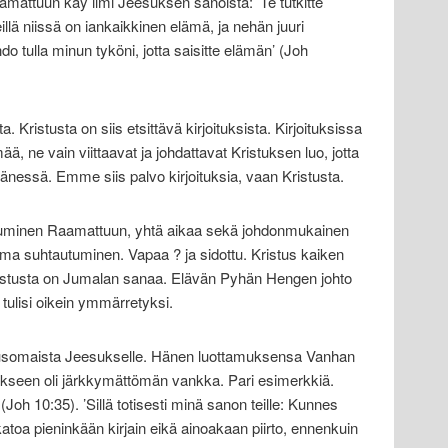
mattuun käy ilmi Jeesuksen sanoista: ’Te tutkitte
ä teillä niissä on iankaikkinen elämä, ja nehän juuri
do tulla minun tyköni, jotta saisitte elämän’ (Joh
a. Kristusta on siis etsittävä kirjoituksista. Kirjoituksissa
ää, ne vain viittaavat ja johdattavat Kristuksen luo, jotta
nessä. Emme siis palvo kirjoituksia, vaan Kristusta.
utuminen Raamattuun, yhtä aikaa sekä johdonmukainen
n oma suhtautuminen. Vapaa ? ja sidottu. Kristus kaiken
istusta on Jumalan sanaa. Elävän Pyhän Hengen johto
 tulisi oikein ymmärretyksi.
nnusomaista Jeesukselle. Hänen luottamuksensa Vanhan
ukseen oli järkkymättömän vankka. Pari esimerkkiä.
 (Joh 10:35). ’Sillä totisesti minä sanon teille: Kunnes
katoa pieninkään kirjain eikä ainoakaan piirto, ennenkuin