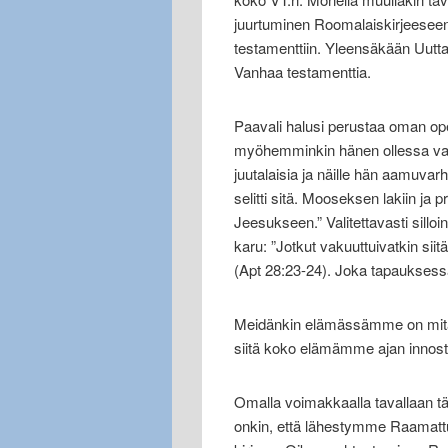
juurtuminen Roomalaiskirjeeseen
testamenttiin. Yleensäkään Uutt
Vanhaa testamenttia.
Paavali halusi perustaa oman opet
myöhemminkin hänen ollessa vang
juutalaisia ja näille hän aamuvar
selitti sitä. Mooseksen lakiin ja 
Jeesukseen.” Valitettavasti sillo
karu: ”Jotkut vakuuttuivatkin sii
(Apt 28:23-24). Joka tapaukses
Meidänkin elämässämme on mitä
siitä koko elämämme ajan innostune
Omalla voimakkaalla tavallaan t
onkin, että lähestymme Raamattua