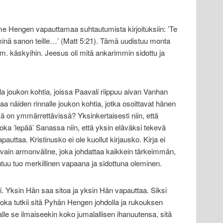
me Hengen vapauttamaa suhtautumista kirjoituksiin: ’Te
 minä sanon teille…’ (Matt 5:21). Tämä uudistuu monta
m. käskyihin. Jeesus oli mitä ankarimmin sidottu ja
a joukon kohtia, joissa Paavali riippuu aivan Vanhan
aa näiden rinnalle joukon kohtia, jotka osoittavat hänen
 on ymmärrettävissä? Yksinkertaisesti niin, että
oka ’lepää’ Sanassa niin, että yksin eläväksi tekevä
auttaa. Kristinusko ei ole kuollut kirjausko. Kirja ei
on vain armonväline, joka johdattaa kaikkein tärkeimmän,
ohtuu tuo merkillinen vapaana ja sidottuna oleminen.
. Yksin Hän saa sitoa ja yksin Hän vapauttaa. Siksi
joka tutkii sitä Pyhän Hengen johdolla ja rukouksen
alle se ilmaiseekin koko jumalallisen ihanuutensa, sitä