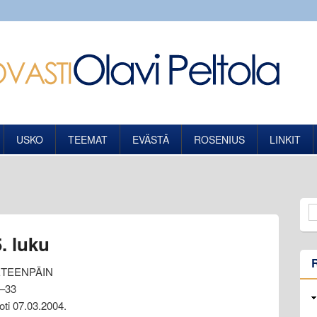
USKO
TEEMAT
EVÄSTÄ
ROSENIUS
LINKIT
. luku
ETEENPÄIN
 –33
oti 07.03.2004.