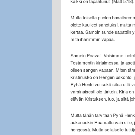
kaikki on tapahtunut’ (Matt 5:18).
Mutta toiselta puolen havaitsem
olette kuulleet sanotuksi, mutta
kertaa. Samoin suhde sapattiin y
mitä ihanimmin vapaa.
Samoin Paavali. Voisimme luetell
Testamentin kirjaimessa, ja asett
olleen sangen vapaan. Miten tämä
kristinusko on Hengen uskonto, j
Pyhä Henki voi sekä sitoa että vap
varsinaisesti ole tärkein. Kirja 
elävän Kristuksen, luo, ja siitä j
Mutta tähän tarvitaan Pyhä Henki
aukeneekin Raamattu vain sille, 
hengessä. Mutta sellaiselle tutkij