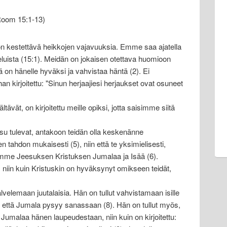
Room 15:1-13)
n kestettävä heikkojen vajavuuksia. Emme saa ajatella
eluista (15:1). Meidän on jokaisen otettava huomioon
on hänelle hyväksi ja vahvistaa häntä (2). Ei
an kirjoitettu: "Sinun herjaajiesi herjaukset ovat osuneet
ältävät, on kirjoitettu meille opiksi, jotta saisimme siitä
isu tulevat, antakoon teidän olla keskenänne
 tahdon mukaisesti (5), niin että te yksimielisesti,
ramme Jeesuksen Kristuksen Jumalaa ja Isää (6).
 niin kuin Kristuskin on hyväksynyt omikseen teidät,
palvelemaan juutalaisia. Hän on tullut vahvistamaan isille
, että Jumala pysyy sanassaan (8). Hän on tullut myös,
ä Jumalaa hänen laupeudestaan, niin kuin on kirjoitettu: