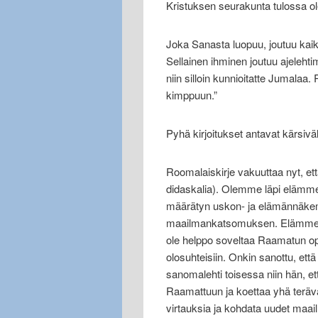
Kristuksen seurakunta tulossa ole
Joka Sanasta luopuu, joutuu kaike
Sellainen ihminen joutuu ajelehti
niin silloin kunnioitatte Jumalaa.
kimppuun.”
Pyhä kirjoitukset antavat kärsiväl
Roomalaiskirje vakuuttaa nyt, et
didaskalia). Olemme läpi elämme
määrätyn uskon- ja elämännäkemy
maailmankatsomuksen. Elämme k
ole helppo soveltaa Raamatun ope
olosuhteisiin. Onkin sanottu, että
sanomalehti toisessa niin hän, 
Raamattuun ja koettaa yhä teräv
virtauksia ja kohdata uudet maai