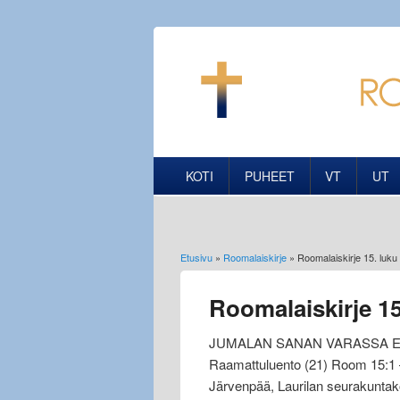
KOTI
PUHEET
VT
UT
Etusivu
»
Roomalaiskirje
» Roomalaiskirje 15. luku
Olet täällä
Roomalaiskirje 15
JUMALAN SANAN VARASSA 
Raamattuluento (21) Room 15:1
Järvenpää, Laurilan seurakuntak