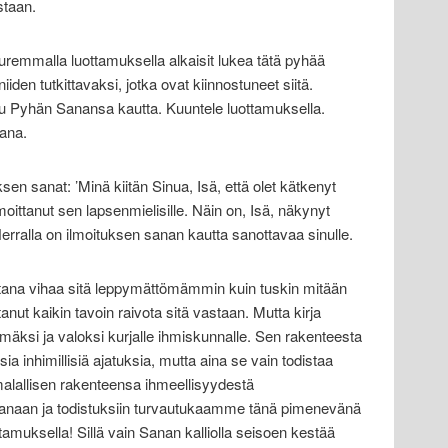
staan.
suuremmalla luottamuksella alkaisit lukea tätä pyhää
niiden tutkittavaksi, jotka ovat kiinnostuneet siitä.
u Pyhän Sanansa kautta. Kuuntele luottamuksella.
ana.
n sanat: ’Minä kiitän Sinua, Isä, että olet kätkenyt
 ilmoittanut sen lapsenmielisille. Näin on, Isä, näkynyt
Herralla on ilmoituksen sanan kautta sanottavaa sinulle.
aatana vihaa sitä leppymättömämmin kuin tuskin mitään
ut kaikin tavoin raivota sitä vastaan. Mutta kirja
mäksi ja valoksi kurjalle ihmiskunnalle. Sen rakenteesta
sia inhimillisiä ajatuksia, mutta aina se vain todistaa
umalallisen rakenteensa ihmeellisyydestä
Sanaan ja todistuksiin turvautukaamme tänä pimenevänä
amuksella! Sillä vain Sanan kalliolla seisoen kestää