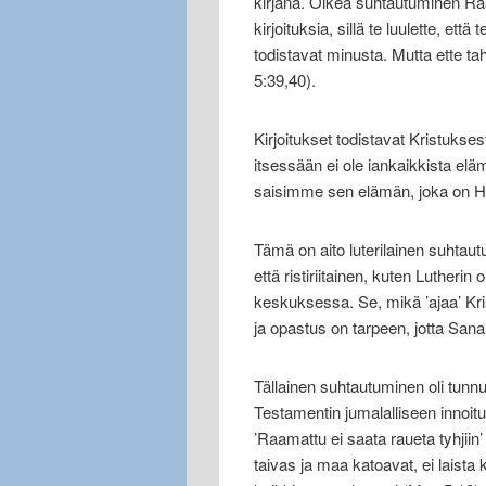
kirjana. Oikea suhtautuminen Raa
kirjoituksia, sillä te luulette, ett
todistavat minusta. Mutta ette tah
5:39,40).
Kirjoitukset todistavat Kristuksest
itsessään ei ole iankaikkista eläm
saisimme sen elämän, joka on Hä
Tämä on aito luterilainen suhta
että ristiriitainen, kuten Lutheri
keskuksessa. Se, mikä ’ajaa’ Kr
ja opastus on tarpeen, jotta Sana
Tällainen suhtautuminen oli tu
Testamentin jumalalliseen innoit
’Raamattu ei saata raueta tyhjiin’
taivas ja maa katoavat, ei laista 