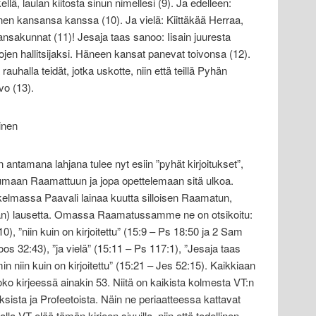
llä, laulan kiitosta sinun nimellesi (9). Ja edelleen:
en kansansa kanssa (10). Ja vielä: Kiittäkää Herraa,
ansakunnat (11)! Jesaja taas sanoo: Iisain juuresta
en hallitsijaksi. Häneen kansat panevat toivonsa (12).
rauhalla teidät, jotka uskotte, niin että teillä Pyhän
vo (13).
inen
tamana lahjana tulee nyt esiin ”pyhät kirjoitukset”,
umaan Raamattuun ja jopa opettelemaan sitä ulkoa.
kelmassa Paavali lainaa kuutta silloisen Raamatun,
an) lausetta. Omassa Raamatussamme ne on otsikoitu:
10), ”niin kuin on kirjoitettu” (15:9 – Ps 18:50 ja 2 Sam
oos 32:43), ”ja vielä” (15:11 – Ps 117:1), ”Jesaja taas
in niin kuin on kirjoitettu” (15:21 – Jes 52:15). Kaikkiaan
oko kirjeessä ainakin 53. Niitä on kaikista kolmesta VT:n
sista ja Profeetoista. Näin ne periaatteessa kattavat
la VT elää tämän kirjeen sivuilla, niin että todellinen