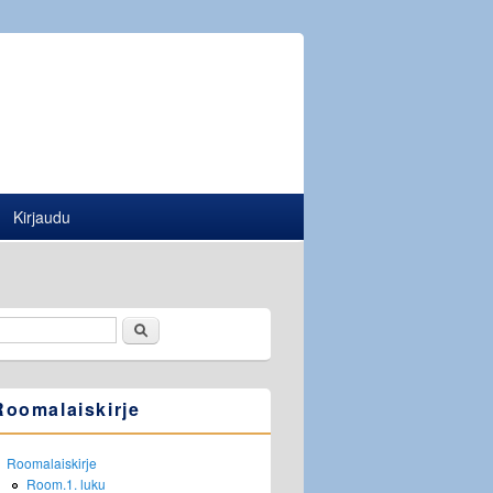
Kirjaudu
Etsi
Hakulomake
Roomalaiskirje
Roomalaiskirje
Room.1. luku