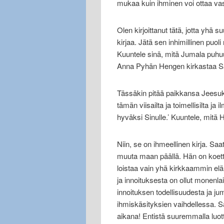
mukaa kuin ihminen voi ottaa va
Olen kirjoittanut tätä, jotta yhä 
kirjaa. Jätä sen inhimillinen puoli 
Kuuntele sinä, mitä Jumala puhu
Anna Pyhän Hengen kirkastaa S
Tässäkin pitää paikkansa Jeesukse
tämän viisailta ja toimellisilta ja
hyväksi Sinulle.’ Kuuntele, mitä 
Niin, se on ihmeellinen kirja. S
muuta maan päällä. Hän on koettan
loistaa vain yhä kirkkaammin elä
ja innoituksesta on ollut monenlai
innoituksen todellisuudesta ja j
ihmiskäsityksien vaihdellessa. 
aikana! Entistä suuremmalla luott