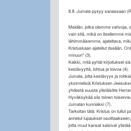
8.8. Jumala pysyy sanassaan (
Meidän, jotka olemme vahvoja, o
vain sitä, mikä on itsellemme mi
lähimmäisemme, ajateltava, mikä 
Kristuskaan ajatellut itseään. Onh
minuun" (3).
Kaikki, mitä pyhät kirjoitukset sis
kestävyyttä, lohtua ja toivoa (4).
Jumala, jolta kestävyys ja rohka
yksimielisiä Kristuksen Jeesuksen
yhdestä suusta ylistäisitte Her
Hyväksykää siis toinen toisenne,
Jumalan kunniaksi (7).
Tarkoitan tätä: Kristus on tullut 
annetut lupaukset osoittaakseen
jotta muut kansat saisivat ylistä