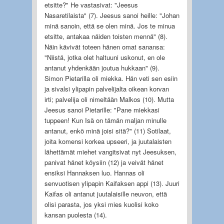
etsitte?" He vastasivat: "Jeesus
Nasaretilaista" (7). Jeesus sanoi heille: "Johan
minä sanoin, että se olen minä. Jos te minua
etsitte, antakaa näiden toisten mennä" (8).
Näin kävivät toteen hänen omat sanansa:
"Niistä, jotka olet haltuuni uskonut, en ole
antanut yhdenkään joutua hukkaan" (9).
Simon Pietarilla oli miekka. Hän veti sen esiin
ja sivalsi ylipapin palvelijalta oikean korvan
irti; palvelija oli nimeltään Malkos (10). Mutta
Jeesus sanoi Pietarille: "Pane miekkasi
tuppeen! Kun Isä on tämän maljan minulle
antanut, enkö minä joisi sitä?" (11) Sotilaat,
joita komensi korkea upseeri, ja juutalaisten
lähettämät miehet vangitsivat nyt Jeesuksen,
panivat hänet köysiin (12) ja veivät hänet
ensiksi Hannaksen luo. Hannas oli
senvuotisen ylipapin Kaifaksen appi (13). Juuri
Kaifas oli antanut juutalaisille neuvon, että
olisi parasta, jos yksi mies kuolisi koko
kansan puolesta (14).