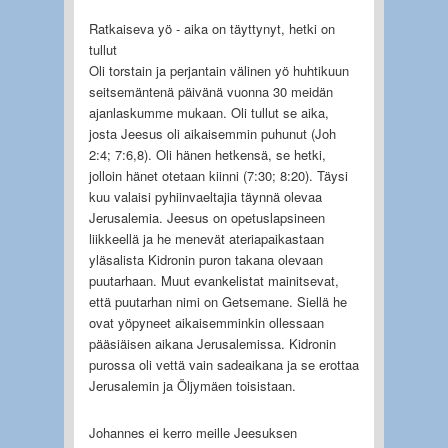
Ratkaiseva yö - aika on täyttynyt, hetki on
tullut
Oli torstain ja perjantain välinen yö huhtikuun
seitsemäntenä päivänä vuonna 30 meidän
ajanlaskumme mukaan. Oli tullut se aika,
josta Jeesus oli aikaisemmin puhunut (Joh
2:4; 7:6,8). Oli hänen hetkensä, se hetki,
jolloin hänet otetaan kiinni (7:30; 8:20). Täysi
kuu valaisi pyhiinvaeltajia täynnä olevaa
Jerusalemia. Jeesus on opetuslapsineen
liikkeellä ja he menevät ateriapaikastaan
yläsalista Kidronin puron takana olevaan
puutarhaan. Muut evankelistat mainitsevat,
että puutarhan nimi on Getsemane. Siellä he
ovat yöpyneet aikaisemminkin ollessaan
pääsiäisen aikana Jerusalemissa. Kidronin
purossa oli vettä vain sadeaikana ja se erottaa
Jerusalemin ja Öljymäen toisistaan.
Johannes ei kerro meille Jeesuksen