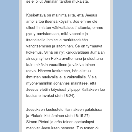
se ei ollut Jumalan tahdon mukaista.
Koskettava on maininta siitä, että Jeesus
antoi sitoa itsensä köysiin. Jos emme ole
olleet ihmisten väkivaltaisesti sitomia, emme
pysty aavistamaan, mitä vapaalle ja
itsenäiselle ihmiselle merkitseekään
vangitseminen ja sitominen. Se on tyrmäävä
kokemus. Siinä on nyt kaikkivaltiaan Jumalan
ainosyntyinen Poika avuttomana ja sidottuna
kuin mikäkin vaarallinen ja väkivaltainen
rosvo. Häneen kosketaan, hän alistuu
ihmisten mielivallalle ja väkivallalle. Vielä
myöhemminkin Johannes mainitsee, että
Jeesus vietiin köysissä ylipappi Kaifaksen luo
kuulusteltavaksi (Joh 18:24).
Jeesuksen kuulustelu Hannaksen palatsissa
ja Pietarin kieltäminen (Joh 18:15-27)
Simon Pietari ja eräs toinen opetuslapsi
menivät Jeesuksen perässä. Tuo toinen oli