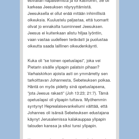
esivallan häpäisemistä ja löi kasvoihin, Se oli
karkeaa Jeesuksen nöyryyttämistä.
Jeesuksella ei ollut enää mitään inhimillisiä
oikeuksia. Kuulustelu paljastaa, että tuomarit
olivat jo ennakolta tuominneet Jeesuksen.
Jeesus ei kuitenkaan alistu hiljaa lyöntiin,
vaan vastaa uudelleen terävästi ja puolustaa
oikeutta saada laillinen oikeudenkäynti.
Kuka oli ”se toinen opetuslapsi”, joka vei
Pietarin sisälle ylipapin palatsin pihaan?
Varhaiskirkon ajoista asti on ymmärretty sen
tarkoittavan Johannesta, Sebeteuksen poikaa.
Häntä on myös pidetty sinä opetuslapsena,
”jota Jeesus rakasti” (Joh 13:23; 21:7). Tämä
opetuslapsi oli ylipapin tuttava. Myöhemmin
syntynyt Heprealaisevankeliumi väittää, että
Johannes oli isänsä Sebeteuksen edustajana
käynyt Jerusalemissa kalakauppaa ylipapin
talouden kanssa ja siksi tunsi ylipapin.