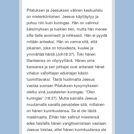
Pilatuksen ja Jeesuksen välinen keskustelu
on mielenkiintoinen. Jeesus käyttäytyy ja
puhuu niin kuin kuningas. Hän on valinnut
kärsimyksen ja tuskien tien, mutta hän menee
sille tielle avoimesti ja rohkeasti. Hän ei pyydä
mitään anteeksi. Hän on varma sitä, että
jokainen, joka on totuudesta, kuulee ja
ymmärtää häntä (Joh18:37). Toki hänen
tilanteensa on nöyryyttävä. Hänen oma
kansansa ja sen johtajat ovat antaneet hänet
vihatun valloittajan edustajan käsiin
tuomittavaksi. Tästä huolimatta Jeesus
vastaa suoraan Pilatuksen kysymykseen
oletko sinä juutalaisten kuningas: ”Olen
kuningas” (18:37). Mutta samalla Jeesus
muutamalla sanalla perustelee sitä, millainen
on hänen kuninkuutensa. Se ei ole tästä
maailmasta. Eihän hän sallinut miestensä
edes taistella hänen vangitsemistaan vastaan.
Jeesus toistaa, ettei hänen kuninkuutensa ole