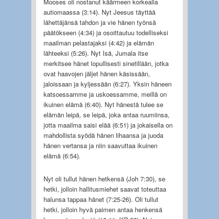
Mooses oli nostanut käärmeen korkealla
autiomaassa (3:14). Nyt Jeesus täyttää
lähettäjänsä tahdon ja vie hänen työnsä
päätökseen (4:34) ja osoittautuu todelliseksi
maailman pelastajaksi (4:42) ja elämän
lähteeksi (5:26). Nyt Isä, Jumala itse
merkitsee hänet lopullisesti sinetillään, jotka
ovat haavojen jäljet hänen käsissään,
jaloissaan ja kyljessään (6:27). Yksin häneen
katsoessamme ja uskoessamme, meillä on
ikuinen elämä (6:40). Nyt hänestä tulee se
elämän leipä, se leipä, joka antaa ruumiinsa,
jotta maailma saisi elää (6:51) ja jokaisella on
mahdollista syödä hänen lihaansa ja juoda
hänen vertansa ja niin saavuttaa ikuinen
elämä (6:54).
Nyt oli tullut hänen hetkensä (Joh 7:30), se
hetki, jolloin hallitusmiehet saavat toteuttaa
halunsa tappaa hänet (7:25-26). Oli tullut
hetki, jolloin hyvä paimen antaa henkensä