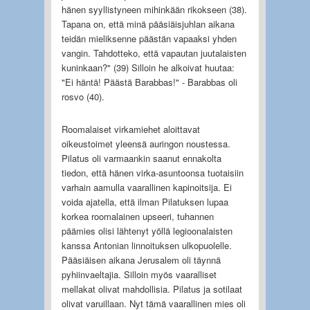
hänen syyllistyneen mihinkään rikokseen (38).
Tapana on, että minä pääsiäisjuhlan aikana
teidän mieliksenne päästän vapaaksi yhden
vangin. Tahdotteko, että vapautan juutalaisten
kuninkaan?" (39) Silloin he alkoivat huutaa:
"Ei häntä! Päästä Barabbas!" - Barabbas oli
rosvo (40).
Roomalaiset virkamiehet aloittavat
oikeustoimet yleensä auringon noustessa.
Pilatus oli varmaankin saanut ennakolta
tiedon, että hänen virka-asuntoonsa tuotaisiin
varhain aamulla vaarallinen kapinoitsija. Ei
voida ajatella, että ilman Pilatuksen lupaa
korkea roomalainen upseeri, tuhannen
päämies olisi lähtenyt yöllä legioonalaisten
kanssa Antonian linnoituksen ulkopuolelle.
Pääsiäisen aikana Jerusalem oli täynnä
pyhiinvaeltajia. Silloin myös vaaralliset
mellakat olivat mahdollisia. Pilatus ja sotilaat
olivat varuillaan. Nyt tämä vaarallinen mies oli