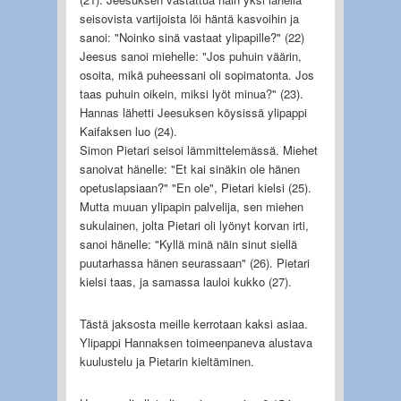
seisovista vartijoista löi häntä kasvoihin ja
sanoi: "Noinko sinä vastaat ylipapille?" (22)
Jeesus sanoi miehelle: "Jos puhuin väärin,
osoita, mikä puheessani oli sopimatonta. Jos
taas puhuin oikein, miksi lyöt minua?" (23).
Hannas lähetti Jeesuksen köysissä ylipappi
Kaifaksen luo (24).
Simon Pietari seisoi lämmittelemässä. Miehet
sanoivat hänelle: "Et kai sinäkin ole hänen
opetuslapsiaan?" "En ole", Pietari kielsi (25).
Mutta muuan ylipapin palvelija, sen miehen
sukulainen, jolta Pietari oli lyönyt korvan irti,
sanoi hänelle: "Kyllä minä näin sinut siellä
puutarhassa hänen seurassaan" (26). Pietari
kielsi taas, ja samassa lauloi kukko (27).
Tästä jaksosta meille kerrotaan kaksi asiaa.
Ylipappi Hannaksen toimeenpaneva alustava
kuulustelu ja Pietarin kieltäminen.