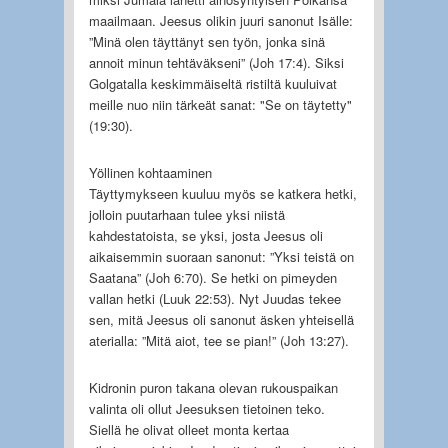
maailmaan. Jeesus olikin juuri sanonut Isälle:
”Minä olen täyttänyt sen työn, jonka sinä
annoit minun tehtäväkseni” (Joh 17:4). Siksi
Golgatalla keskimmäiseltä ristiltä kuuluivat
meille nuo niin tärkeät sanat: "Se on täytetty"
(19:30).
Yöllinen kohtaaminen
Täyttymykseen kuuluu myös se katkera hetki,
jolloin puutarhaan tulee yksi niistä
kahdestatoista, se yksi, josta Jeesus oli
aikaisemmin suoraan sanonut: ”Yksi teistä on
Saatana” (Joh 6:70). Se hetki on pimeyden
vallan hetki (Luuk 22:53). Nyt Juudas tekee
sen, mitä Jeesus oli sanonut äsken yhteisellä
aterialla: ”Mitä aiot, tee se pian!” (Joh 13:27).
Kidronin puron takana olevan rukouspaikan
valinta oli ollut Jeesuksen tietoinen teko.
Siellä he olivat olleet monta kertaa