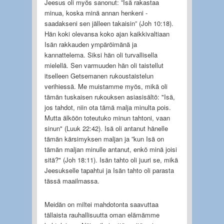
Jeesus oli myös sanonut: ”Isä rakastaa
minua, koska minä annan henkeni -
saadakseni sen jälleen takaisin” (Joh 10:18).
Hän koki olevansa koko ajan kaikkivaltiaan
Isän rakkauden ympäröimänä ja
kannattelema. Siksi hän oli turvallisella
mielellä. Sen varmuuden hän oli taistellut
itselleen Getsemanen rukoustaistelun
verihiessä. Me muistamme myös, mikä oli
tämän tuskaisen rukouksen asiasisältö: "Isä,
jos tahdot, niin ota tämä malja minulta pois.
Mutta älköön toteutuko minun tahtoni, vaan
sinun" (Luuk 22:42). Isä oli antanut hänelle
tämän kärsimyksen maljan ja ”kun Isä on
tämän maljan minulle antanut, enkö minä joisi
sitä?" (Joh 18:11). Isän tahto oli juuri se, mikä
Jeesukselle tapahtui ja Isän tahto oli parasta
tässä maailmassa.
Meidän on miltei mahdotonta saavuttaa
tällaista rauhallisuutta oman elämämme