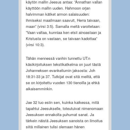
käytön mallin Jeesus antaa: ”Annathan vallan
käyttöön mallin uuden. Hahmoon orjan
halvimman kätket armon salaisuuden:
ihmiseksi maailmaan saavuit, Herra taivaan,
maan” (virsi 3:5). Samalla meitä varoitetaan:
”Vaan valtaa, kunniaa ken etsii ainoastaan ja
Kristusta on vastaan, se taivaan kadottaa”
(virsi 10:3).
Tähän mennessä vanhin tunnettu UT:n
käsikirjoituksen tekstikatkelma on juuri tästä
Johanneksen evankeliumin jaksosta: Joh
18:31-33 ja 37. Tutkijat ovat sitä meiltä, että
se on kirjoitettu vuoden 130 tienoilla ja ehkä
aikaisemminkin.
Jae 32 tuo esiin sen, kuinka kaikessa, mitä
tapahtui Jeesukselle, toteutuivat nimenomaan
Jeesuksen ennakolta puhumat sanat. Ja
tärkein näistä Jeesuksen sanoista on ilmoitus
siitä millainen tulisi olemaan hänen