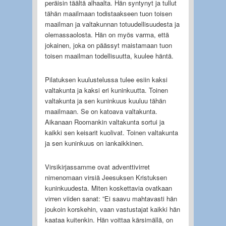
peräisin täältä alhaalta. Hän syntynyt ja tullut
tähän maailmaan todistaakseen tuon toisen
maailman ja valtakunnan totuudellisuudesta ja
olemassaolosta. Hän on myös varma, että
jokainen, joka on päässyt maistamaan tuon
toisen maailman todellisuutta, kuulee häntä.
Pilatuksen kuulustelussa tulee esiin kaksi
valtakunta ja kaksi eri kuninkuutta. Toinen
valtakunta ja sen kuninkuus kuuluu tähän
maailmaan. Se on katoava valtakunta.
Aikanaan Roomankin valtakunta sortui ja
kaikki sen keisarit kuolivat. Toinen valtakunta
ja sen kuninkuus on iankaikkinen.
Virsikirjassamme ovat adventtivirret
nimenomaan virsiä Jeesuksen Kristuksen
kuninkuudesta. Miten koskettavia ovatkaan
virren viiden sanat: ”Ei saavu mahtavasti hän
joukoin korskehin, vaan vastustajat kaikki hän
kaataa kuitenkin. Hän voittaa kärsimällä, on