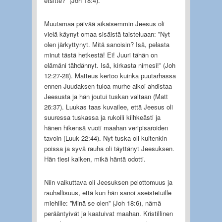
etsitte?” (Joh 18:4).
Muutamaa päivää aikaisemmin Jeesus oli
vielä käynyt omaa sisäistä taisteluaan: ”Nyt
olen järkyttynyt. Mitä sanoisin? Isä, pelasta
minut tästä hetkestä! Ei! Juuri tähän on
elämäni tähdännyt. Isä, kirkasta nimesi!” (Joh
12:27-28). Matteus kertoo kuinka puutarhassa
ennen Juudaksen tuloa murhe alkoi ahdistaa
Jeesusta ja hän joutui tuskan valtaan (Matt
26:37). Luukas taas kuvailee, että Jeesus oli
suuressa tuskassa ja rukoili kiihkeästi ja
hänen hikensä vuoti maahan veripisaroiden
tavoin (Luuk 22:44). Nyt tuska oli kuitenkin
poissa ja syvä rauha oli täyttänyt Jeesuksen.
Hän tiesi kaiken, mikä häntä odotti.
Niin vaikuttava oli Jeesuksen pelottomuus ja
rauhallisuus, että kun hän sanoi aseistetuille
miehille: ”Minä se olen” (Joh 18:6), nämä
perääntyivät ja kaatuivat maahan. Kristillinen