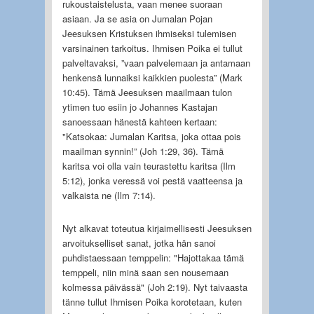
rukoustaistelusta, vaan menee suoraan
asiaan. Ja se asia on Jumalan Pojan
Jeesuksen Kristuksen ihmiseksi tulemisen
varsinainen tarkoitus. Ihmisen Poika ei tullut
palveltavaksi, ”vaan palvelemaan ja antamaan
henkensä lunnaiksi kaikkien puolesta” (Mark
10:45). Tämä Jeesuksen maailmaan tulon
ytimen tuo esiin jo Johannes Kastajan
sanoessaan hänestä kahteen kertaan:
"Katsokaa: Jumalan Karitsa, joka ottaa pois
maailman synnin!” (Joh 1:29, 36). Tämä
karitsa voi olla vain teurastettu karitsa (Ilm
5:12), jonka veressä voi pestä vaatteensa ja
valkaista ne (Ilm 7:14).
Nyt alkavat toteutua kirjaimellisesti Jeesuksen
arvoitukselliset sanat, jotka hän sanoi
puhdistaessaan temppelin: "Hajottakaa tämä
temppeli, niin minä saan sen nousemaan
kolmessa päivässä" (Joh 2:19). Nyt taivaasta
tänne tullut Ihmisen Poika korotetaan, kuten