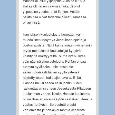
Hannas oli ollut ylipappina vuosina 6-15 ja
Kaifas oli hänen vävynsä, joka oli ollut
ylipappina vuodesta 18 lähtien. Heidän
palatsinsa olivat todennäköisesti samassa
pihapiirissä.
Hannaksen kuulustelusta kerrotaan vain
muodollinen kysymys Jeesuksen opista ja
opetuslapsista. Näitä kahta asiaa myöhemmin
myös roomalaiset kuulustelijat kysyivät
kristityiltä marttyyreiltä. Mutta nyt oli kyse
vain näennäiskuulustelusta. Ketään ei saa
tuomita syylliseksi, ellei ensin ole
asianmukaisesti hänen syyllisyytensä
näytetty toteen todistajien avulla. Ehkä
Hannas halusi saada esiin jonkin uuden
raskauttavan syytteen Jeesuksesta Pilatusen
kuulustelua varten. Koska Hannan kuulustelu
oli vallitsevan oikeuskäytön vastainen, Jeesus
vastasi terävästi. Se suututti erästä
vartiomiestä ja hän alkoi moittia Jeesusta