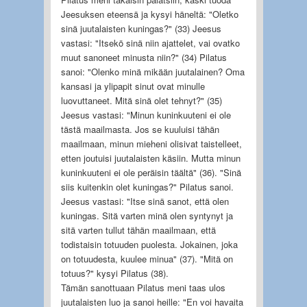
Jeesuksen eteensä ja kysyi häneltä: "Oletko
sinä juutalaisten kuningas?" (33) Jeesus
vastasi: "Itsekö sinä niin ajattelet, vai ovatko
muut sanoneet minusta niin?" (34) Pilatus
sanoi: "Olenko minä mikään juutalainen? Oma
kansasi ja ylipapit sinut ovat minulle
luovuttaneet. Mitä sinä olet tehnyt?" (35)
Jeesus vastasi: "Minun kuninkuuteni ei ole
tästä maailmasta. Jos se kuuluisi tähän
maailmaan, minun mieheni olisivat taistelleet,
etten joutuisi juutalaisten käsiin. Mutta minun
kuninkuuteni ei ole peräisin täältä" (36). "Sinä
siis kuitenkin olet kuningas?" Pilatus sanoi.
Jeesus vastasi: "Itse sinä sanot, että olen
kuningas. Sitä varten minä olen syntynyt ja
sitä varten tullut tähän maailmaan, että
todistaisin totuuden puolesta. Jokainen, joka
on totuudesta, kuulee minua" (37). "Mitä on
totuus?" kysyi Pilatus (38).
Tämän sanottuaan Pilatus meni taas ulos
juutalaisten luo ja sanoi heille: "En voi havaita