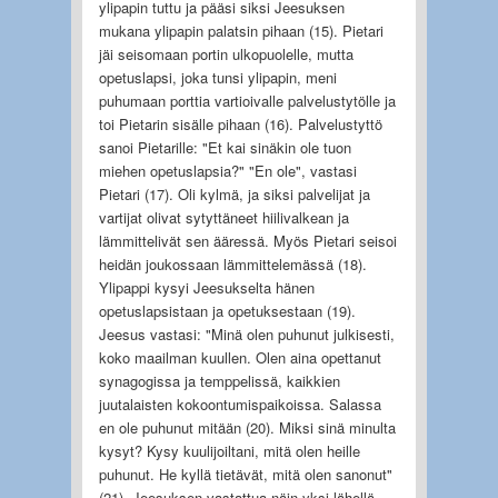
ylipapin tuttu ja pääsi siksi Jeesuksen
mukana ylipapin palatsin pihaan (15). Pietari
jäi seisomaan portin ulkopuolelle, mutta
opetuslapsi, joka tunsi ylipapin, meni
puhumaan porttia vartioivalle palvelustytölle ja
toi Pietarin sisälle pihaan (16). Palvelustyttö
sanoi Pietarille: "Et kai sinäkin ole tuon
miehen opetuslapsia?" "En ole", vastasi
Pietari (17). Oli kylmä, ja siksi palvelijat ja
vartijat olivat sytyttäneet hiilivalkean ja
lämmittelivät sen ääressä. Myös Pietari seisoi
heidän joukossaan lämmittelemässä (18).
Ylipappi kysyi Jeesukselta hänen
opetuslapsistaan ja opetuksestaan (19).
Jeesus vastasi: "Minä olen puhunut julkisesti,
koko maailman kuullen. Olen aina opettanut
synagogissa ja temppelissä, kaikkien
juutalaisten kokoontumispaikoissa. Salassa
en ole puhunut mitään (20). Miksi sinä minulta
kysyt? Kysy kuulijoiltani, mitä olen heille
puhunut. He kyllä tietävät, mitä olen sanonut"
(21). Jeesuksen vastattua näin yksi lähellä