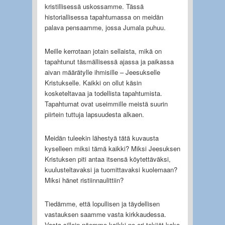
kristillisessä uskossamme. Tässä
historiallisessa tapahtumassa on meidän
palava pensaamme, jossa Jumala puhuu.
Meille kerrotaan jotain sellaista, mikä on
tapahtunut täsmällisessä ajassa ja paikassa
aivan määrätylle ihmisille – Jeesukselle
Kristukselle. Kaikki on ollut käsin
kosketeltavaa ja todellista tapahtumista.
Tapahtumat ovat useimmille meistä suurin
piirtein tuttuja lapsuudesta alkaen.
Meidän tuleekin lähestyä tätä kuvausta
kyselleen miksi tämä kaikki? Miksi Jeesuksen
Kristuksen piti antaa itsensä köytettäväksi,
kuulusteltavaksi ja tuomittavaksi kuolemaan?
Miksi hänet ristiinnaulittiin?
Tiedämme, että lopullisen ja täydellisen
vastauksen saamme vasta kirkkaudessa.
Vasta silloin näemme kaikki ne eri tekijät koko