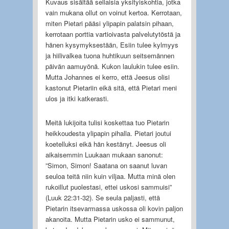
Kuvaus sisältää sellaisia yksityiskohtia, jotka
vain mukana ollut on voinut kertoa. Kerrotaan,
miten Pietari pääsi ylipapin palatsin pihaan,
kerrotaan porttia vartioivasta palvelutytöstä ja
hänen kysymyksestään, Esiin tulee kylmyys
ja hiilivalkea tuona huhtikuun seitsemännen
päivän aamuyönä. Kukon laulukin tulee esiin.
Mutta Johannes ei kerro, että Jeesus olisi
kastonut Pietariin eikä sitä, että Pietari meni
ulos ja itki katkerasti.
Meitä lukijoita tulisi koskettaa tuo Pietarin
heikkoudesta ylipapin pihalla. Pietari joutui
koetelluksi eikä hän kestänyt. Jeesus oli
aikaisemmin Luukaan mukaan sanonut:
”Simon, Simon! Saatana on saanut luvan
seuloa teitä niin kuin viljaa. Mutta minä olen
rukoillut puolestasi, ettei uskosi sammuisi”
(Luuk 22:31-32). Se seula paljasti, että
Pietarin itsevarmassa uskossa oli kovin paljon
akanoita. Mutta Pietarin usko ei sammunut,