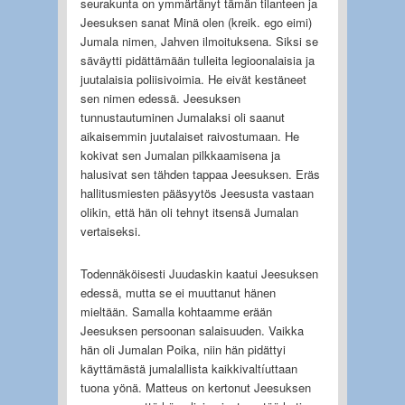
seurakunta on ymmärtänyt tämän tilanteen ja
Jeesuksen sanat Minä olen (kreik. ego eimi)
Jumala nimen, Jahven ilmoituksena. Siksi se
säväytti pidättämään tulleita legioonalaisia ja
juutalaisia poliisivoimia. He eivät kestäneet
sen nimen edessä. Jeesuksen
tunnustautuminen Jumalaksi oli saanut
aikaisemmin juutalaiset raivostumaan. He
kokivat sen Jumalan pilkkaamisena ja
halusivat sen tähden tappaa Jeesuksen. Eräs
hallitusmiesten pääsyytös Jeesusta vastaan
olikin, että hän oli tehnyt itsensä Jumalan
vertaiseksi.
Todennäköisesti Juudaskin kaatui Jeesuksen
edessä, mutta se ei muuttanut hänen
mieltään. Samalla kohtaamme erään
Jeesuksen persoonan salaisuuden. Vaikka
hän oli Jumalan Poika, niin hän pidättyi
käyttämästä jumalallista kaikkivaltíuttaan
tuona yönä. Matteus on kertonut Jeesuksen