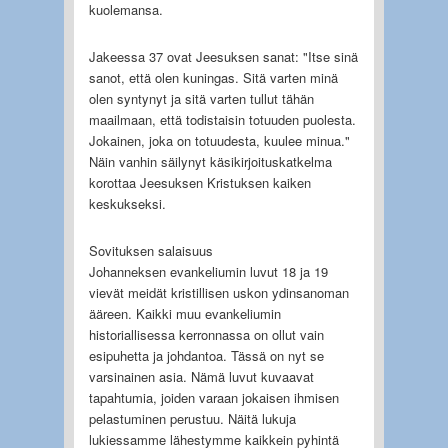
kuolemansa.
Jakeessa 37 ovat Jeesuksen sanat: "Itse sinä
sanot, että olen kuningas. Sitä varten minä
olen syntynyt ja sitä varten tullut tähän
maailmaan, että todistaisin totuuden puolesta.
Jokainen, joka on totuudesta, kuulee minua."
Näin vanhin säilynyt käsikirjoituskatkelma
korottaa Jeesuksen Kristuksen kaiken
keskukseksi.
Sovituksen salaisuus
Johanneksen evankeliumin luvut 18 ja 19
vievät meidät kristillisen uskon ydinsanoman
ääreen. Kaikki muu evankeliumin
historiallisessa kerronnassa on ollut vain
esipuhetta ja johdantoa. Tässä on nyt se
varsinainen asia. Nämä luvut kuvaavat
tapahtumia, joiden varaan jokaisen ihmisen
pelastuminen perustuu. Näitä lukuja
lukiessamme lähestymme kaikkein pyhintä