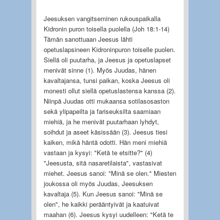
Jeesuksen vangitseminen rukouspaikalla
Kidronin puron toisella puolella (Joh 18:1-14)
Tämän sanottuaan Jeesus lähti
opetuslapsineen Kidroninpuron toiselle puolen.
Siellä oli puutarha, ja Jeesus ja opetuslapset
menivät sinne (1). Myös Juudas, hänen
kavaltajansa, tunsi paikan, koska Jeesus oli
monesti ollut siellä opetuslastensa kanssa (2).
Niinpä Juudas otti mukaansa sotilasosaston
sekä ylipapeilta ja fariseuksilta saamiaan
miehiä, ja he menivät puutarhaan lyhdyt,
soihdut ja aseet käsissään (3). Jeesus tiesi
kaiken, mikä häntä odotti. Hän meni miehiä
vastaan ja kysyi: "Ketä te etsitte?" (4)
"Jeesusta, sitä nasaretilaista", vastasivat
miehet. Jeesus sanoi: "Minä se olen." Miesten
joukossa oli myös Juudas, Jeesuksen
kavaltaja (5). Kun Jeesus sanoi: "Minä se
olen", he kaikki perääntyivät ja kaatuivat
maahan (6). Jeesus kysyi uudelleen: "Ketä te