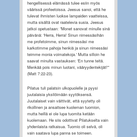
hengellisessä elämässä tulee esiin myös
väärissä profeetoissa. Jeesus sanoi, että he
tulevat ihmisten luokse lampaiden vaatteissa,
mutta sisältä ovat raatelevia susia. Jeesus
jatkoi opetustaan: ”Monet sanovat minulle sinä
päivänä: 'Herra, Herra! Sinun nimessäsihän
me profetoimme, sinun nimessäsi me
karkotimme pahoja henkiä ja sinun nimessäsi
teimme monia voimatekoja.' Mutta silloin he
saavat minulta vastauksen: 'En tunne teitä.
Menkää pois minun luotani, vääryydentekijät!'”
(Matt 7:22-23).
Pilatus tuli palatsin ulkopuolelle ja pyysi
juutalaisia yksilöimään syytöksensä.
Juutalaiset vain väittivät, että syytetty oli
rikollinen ja ansaitsee kuoleman tuomion,
mutta heillä ei ole lupa tuomita ketään
kuolemaan. He siis odottivat Pilatukselta vain
yhdenlaista ratkaisua. Tuomio oli selvä, oli
vain saatava lupa panna se toimeen.