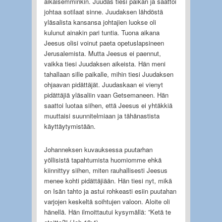
aikaisemminkin. Juudas tiesi paikan ja saattoi
johtaa sotilaat sinne. Juudaksen lähdöstä
yläsalista kansansa johtajien luokse oli
kulunut ainakin pari tuntia. Tuona aikana
Jeesus olisi voinut paeta opetuslapsineen
Jerusalemista. Mutta Jeesus ei paennut,
vaikka tiesi Juudaksen aikeista. Hän meni
tahallaan sille paikalle, mihin tiesi Juudaksen
ohjaavan pidättäjät. Juudaskaan ei vienyt
pidättäjiä yläsaliin vaan Getsemaneen. Hän
saattoi luotaa siihen, että Jeesus ei yhtäkkiä
muuttaisi suunnitelmiaan ja tähänastista
käyttäytymistään.
Johanneksen kuvauksessa puutarhan
yöllisistä tapahtumista huomiomme ehkä
kiinnittyy siihen, miten rauhallisesti Jeesus
menee kohti pidättäjiään. Hän tiesi nyt, mikä
on Isän tahto ja astui rohkeasti esiin puutahan
varjojen keskeltä soihtujen valoon. Aloite oli
hänellä. Hän ilmoittautui kysymällä: ”Ketä te