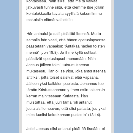
kohtaloissa. Näin siksi, että meitä vaivaa
jatkuvasti tunne siitä, että olemme itse jollain
kohtalokkaalla tavalla syyllisiä kokemiimme
raskaisiin elämänvaiheisiin.
Hän antautui ja salli pidättää itsensä. Mutta
samalla hän vaati, että hänen opetuslapsensa
päästetään vapaaksi: ”Antakaa näiden toisten
mennä” (Joh 18:8). Ja ihme kyllä sotilaat
päästivät opetuslapset menemään. Näin
Jeesus jälleen toimi kutsumuksensa
mukaisesti. Hän oli se yksi, joka antoi itsensä
alttiiksi, jotta toiset saisivat elää vapaana.
Jälleen yksi kaikkien puolesta. Johannes tuo
tämän Kristussanoman ytimen esiin toisenkin
kerran mainitessaan Kaifaasta. Hän
muistuttaa, että juuri tämä ”oli antanut
juutalaisille neuvon, että olisi parasta, jos yksi
mies kuolisi koko kansan puolesta” (18:14).
Jollei Jeesus olisi antanut pidättää itseään, ei