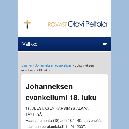
Etusivu
»
Johanneksen evankeliumi
» Johanneksen
Olet täällä
evankeliumi 18. luku
Johanneksen
evankeliumi 18. luku
18. JEESUKSEN KÄRSIMYS ALKAA
TÄYTTYÄ
Raamattuluento (18) Joh 18:1- 40, Järvenpää,
Laurilan seurakuntakoti 14.01. 2007.