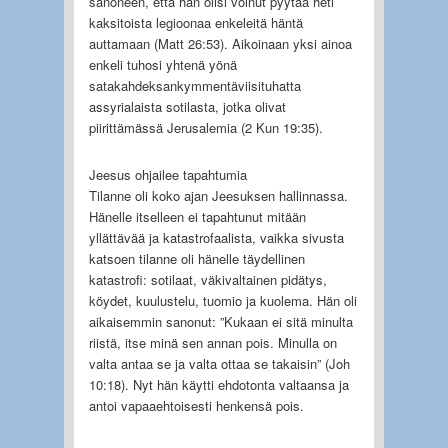
sanoneen, että hän olisi voinut pyytää heti
kaksitoista legioonaa enkeleitä häntä
auttamaan (Matt 26:53). Aikoinaan yksi ainoa
enkeli tuhosi yhtenä yönä
satakahdeksankymmentäviisituhatta
assyrialaista sotilasta, jotka olivat
piirittämässä Jerusalemia (2 Kun 19:35).
Jeesus ohjailee tapahtumia
Tilanne oli koko ajan Jeesuksen hallinnassa.
Hänelle itselleen ei tapahtunut mitään
yllättävää ja katastrofaalista, vaikka sivusta
katsoen tilanne oli hänelle täydellinen
katastrofi: sotilaat, väkivaltainen pidätys,
köydet, kuulustelu, tuomio ja kuolema. Hän oli
aikaisemmin sanonut: ”Kukaan ei sitä minulta
riistä, itse minä sen annan pois. Minulla on
valta antaa se ja valta ottaa se takaisin” (Joh
10:18). Nyt hän käytti ehdotonta valtaansa ja
antoi vapaaehtoisesti henkensä pois.