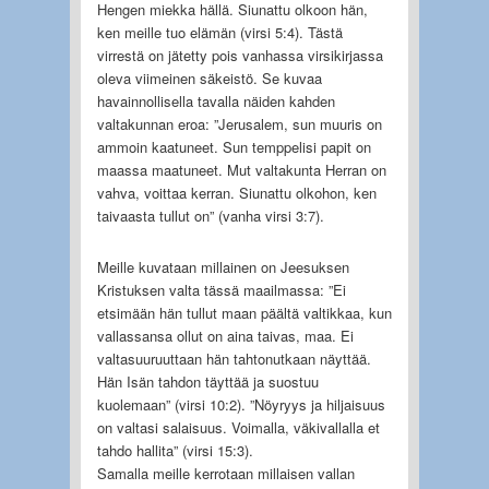
Hengen miekka hällä. Siunattu olkoon hän,
ken meille tuo elämän (virsi 5:4). Tästä
virrestä on jätetty pois vanhassa virsikirjassa
oleva viimeinen säkeistö. Se kuvaa
havainnollisella tavalla näiden kahden
valtakunnan eroa: ”Jerusalem, sun muuris on
ammoin kaatuneet. Sun temppelisi papit on
maassa maatuneet. Mut valtakunta Herran on
vahva, voittaa kerran. Siunattu olkohon, ken
taivaasta tullut on” (vanha virsi 3:7).
Meille kuvataan millainen on Jeesuksen
Kristuksen valta tässä maailmassa: ”Ei
etsimään hän tullut maan päältä valtikkaa, kun
vallassansa ollut on aina taivas, maa. Ei
valtasuuruuttaan hän tahtonutkaan näyttää.
Hän Isän tahdon täyttää ja suostuu
kuolemaan” (virsi 10:2). ”Nöyryys ja hiljaisuus
on valtasi salaisuus. Voimalla, väkivallalla et
tahdo hallita” (virsi 15:3).
Samalla meille kerrotaan millaisen vallan