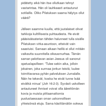
pidätetty eikä hän itse ollutkaan tehnyt
vastarintaa. Hän oli lauhkeasti antautunut
sotilaille. Oliko Pilatuksen saama hälytys ollut
väärä?
Jälleen saamme kuulla, että juutalaiset olivat
tarkkoja kultillisesta puhtaudesta. He eivät
pääsisäisaterian tähden halunneet tulla sisälle
Pilatuksen virka-asuntoon, etteivät vain
saastuisi. Samaan aikaan heillä ei ollut mitään
vaikeutta suunnitella oikeusmurhaa. Tämän
saman pelottavan asian Jeesus oli sanonut
opetuslapsilleen: ”Tulee sekin aika, jolloin
jokainen, joka surmaa jonkun teistä, luulee
toimittavansa pyhän palveluksen Jumalalle.
Näin he tekevät, koska he eivät tunne Isää
eivätkä minua” (Joh 16:2-3). Syvästi uskolleen
antautuneet ihmiset voivat olla äärettömän
kovia ja muista piittaamattomia
puolustaessaan oman uskonnollisen
yhteisönsä etuja. Sama käsittämätön sokeus