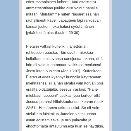
edes roomalainen kohortti, 600 aseistettu
ammattisotilaan joukko olisi voinut hänelle
mitään. Muistamme miten Nasaretissa hän
rauhallisesti käveli vapauteen läpi raivoavan
kansanjoukon, joka halusi syöstä hänen
jyrkänteeltä alas (Luuk 4:29-30).
Pietarin valtasi kuitenkin järjettömän
rohkeuden puuska. Hän osoitti miekkaa
heiluttaen seisovansa sanojensa takana, että
hän oli valmis antamaan vaikkapa henkensä
Jeesuksen puolesta (Joh 13:37). Kuitenkaan
Pietari ei edes kyennyt kunnolla käyttämään
miekkaansa, sillä hän sivalsi vain korvan pois
eräältä pidättäjältä. Jeesus vastasi; "Pane
miekkasi tuppeen!” Luukas jopa kertoo, että
Jeesus paransi irtileikkautuneen korvan (Luuk
22:51). Harkitseva usko puuttui. Se oli vain
sielullista kiihkoilua Jumalan valtakunnan
asian edistämiseksi ja niin palavalta ja
ehdottomalta antautumiselta kuin se näyttikin,