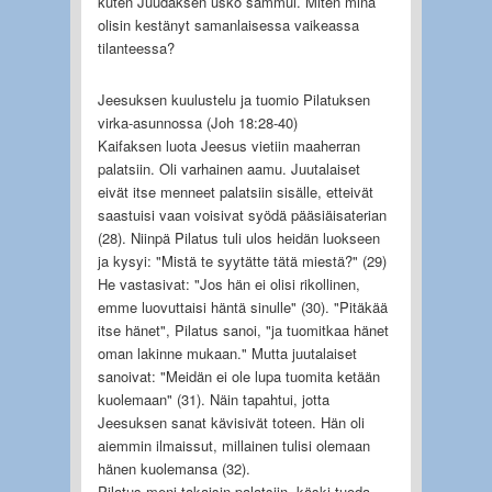
kuten Juudaksen usko sammui. Miten minä
olisin kestänyt samanlaisessa vaikeassa
tilanteessa?
Jeesuksen kuulustelu ja tuomio Pilatuksen
virka-asunnossa (Joh 18:28-40)
Kaifaksen luota Jeesus vietiin maaherran
palatsiin. Oli varhainen aamu. Juutalaiset
eivät itse menneet palatsiin sisälle, etteivät
saastuisi vaan voisivat syödä pääsiäisaterian
(28). Niinpä Pilatus tuli ulos heidän luokseen
ja kysyi: "Mistä te syytätte tätä miestä?" (29)
He vastasivat: "Jos hän ei olisi rikollinen,
emme luovuttaisi häntä sinulle" (30). "Pitäkää
itse hänet", Pilatus sanoi, "ja tuomitkaa hänet
oman lakinne mukaan." Mutta juutalaiset
sanoivat: "Meidän ei ole lupa tuomita ketään
kuolemaan" (31). Näin tapahtui, jotta
Jeesuksen sanat kävisivät toteen. Hän oli
aiemmin ilmaissut, millainen tulisi olemaan
hänen kuolemansa (32).
Pilatus meni takaisin palatsiin, käski tuoda