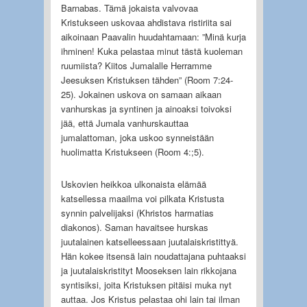
Barnabas. Tämä jokaista valvovaa
Kristukseen uskovaa ahdistava ristiriita sai
aikoinaan Paavalin huudahtamaan: ”Minä kurja
ihminen! Kuka pelastaa minut tästä kuoleman
ruumiista? Kiitos Jumalalle Herramme
Jeesuksen Kristuksen tähden” (Room 7:24-
25). Jokainen uskova on samaan aikaan
vanhurskas ja syntinen ja ainoaksi toivoksi
jää, että Jumala vanhurskauttaa
jumalattoman, joka uskoo synneistään
huolimatta Kristukseen (Room 4:;5).
Uskovien heikkoa ulkonaista elämää
katsellessa maailma voi pilkata Kristusta
synnin palvelijaksi (Khristos harmatias
diakonos). Saman havaitsee hurskas
juutalainen katselleessaan juutalaiskristittyä.
Hän kokee itsensä lain noudattajana puhtaaksi
ja juutalaiskristityt Mooseksen lain rikkojana
syntisiksi, joita Kristuksen pitäisi muka nyt
auttaa. Jos Kristus pelastaa ohi lain tai ilman