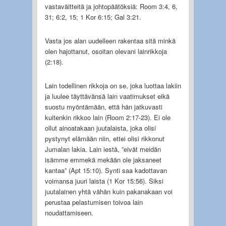
vastaväitteitä ja johtopäätöksiä: Room 3:4, 6,
31; 6:2, 15; 1 Kor 6:15; Gal 3:21.
Vasta jos alan uudelleen rakentaa sitä minkä
olen hajottanut, osoitan olevani lainrikkoja
(2:18).
Lain todellinen rikkoja on se, joka luottaa lakiin
ja luulee täyttävänsä lain vaatimukset eikä
suostu myöntämään, että hän jatkuvasti
kuitenkin rikkoo lain (Room 2:17-23). Ei ole
ollut ainoatakaan juutalaista, joka olisi
pystynyt elämään niin, ettei olisi rikkonut
Jumalan lakia. Lain iestä, ”eivät meidän
isämme emmekä mekään ole jaksaneet
kantaa” (Apt 15:10). Synti saa kadottavan
voimansa juuri laista (1 Kor 15:56). Siksi
juutalainen yhtä vähän kuin pakanakaan voi
perustaa pelastumisen toivoa lain
noudattamiseen.