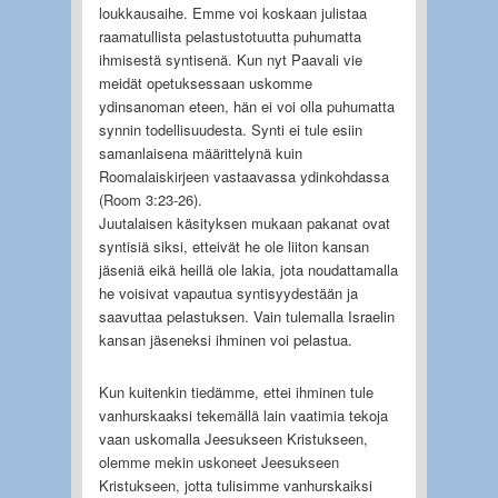
loukkausaihe. Emme voi koskaan julistaa
raamatullista pelastustotuutta puhumatta
ihmisestä syntisenä. Kun nyt Paavali vie
meidät opetuksessaan uskomme
ydinsanoman eteen, hän ei voi olla puhumatta
synnin todellisuudesta. Synti ei tule esiin
samanlaisena määrittelynä kuin
Roomalaiskirjeen vastaavassa ydinkohdassa
(Room 3:23-26).
Juutalaisen käsityksen mukaan pakanat ovat
syntisiä siksi, etteivät he ole liiton kansan
jäseniä eikä heillä ole lakia, jota noudattamalla
he voisivat vapautua syntisyydestään ja
saavuttaa pelastuksen. Vain tulemalla Israelin
kansan jäseneksi ihminen voi pelastua.
Kun kuitenkin tiedämme, ettei ihminen tule
vanhurskaaksi tekemällä lain vaatimia tekoja
vaan uskomalla Jeesukseen Kristukseen,
olemme mekin uskoneet Jeesukseen
Kristukseen, jotta tulisimme vanhurskaiksi