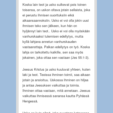
Koska lain teot ja usko sulkevat pois toinen
toisensa, on uskon oltava jotain sellaista, joka
ei perustu ihmisen suorituksiin eikä
aikaansaannoksiin. Usko ei voi olla jokin uusi
ihmisen teko sen jälkeen, kun hän on
hyljännyt lain teot.. Usko ei voi olla myöskään
vanhurskaaksi tulemisen edellytys, mutta
kyllä lahjana annetun vanhurskauden
vastaanottaja. Palkan edellytys on työ. Koska
lahja on tarkoitettu kaikille, sen saa myös
jokainen, joka ottaa sen vastaan (Jes 55:1-3).
Jeesus Kristus ja usko kuuluvat yhteen, kuten
laki ja teot. Teoissa ihminen toimii, saa aikaan
jotain ja ansioituu. Uskossa ihminen on hiljaa
ja antaa Jeesuksen vaikuttaa ja toimia.
Ihminen ottaa vastaan, mitä annetaan. Jeesus
vaikuttaa ihmisessä sanansa kautta Pyhässä
Hengessä.
Usko on kuin silmä, joka suuntaan katseensa