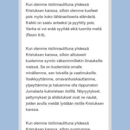
Kun olemme ristiinnaulittuna yhdessä
Kristuksen kanssa, silloin olemme kuolleet
pois myös koko tähänastisesta elämästä.
Kaikki on saatu anteeksi ja pyyhitty pois.
Vanha ei voi enää syyttää eikä tuomita meitä
(Room 6:6).
Kun olemme ristiinnaulittuna yhdessä
Kristuksen kanssa, silloin alituisesti
kuolemme synnin väkevimmillekin ilmauksille
meissä. Se on kuolemista omalle
minällemme, sen toiveille ja vaatimuksille.
Itsekkyyttämme, omavanhurskauttamme,
ylpeyttämme ja haluamme olla riippumaton
Jumalasta kukistetaan ristillä. Nöyryytykset,
pettymykset ja ahdistukset ovat ne naulat,
joiden avulla meidät lyödään ristille Kristuksen
kanssa.
Kun olemme ristiinnaulittuna yhdessä
Kristuksen kanssa, silloin suostumme