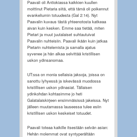
Paavali oli Antiokiassa kaikkien kuullen
moittinut Pietaria siitä, että tämä oli poikennut
evankeliumin totuudesta (Gal 2:14). Nyt
Paavalin kuvaus tästä yhteenotosta katkeaa
aivan kuin kesken. Emme saa tietää, miten
Pietari ja muut juutalaiset suhtautuivat
Paavalin nuhteisiin. Paavali ikään kuin jatkaa
Pietarin nuhtelemista ja samalla ajatus
syvenee ja hän alkaa selvittää kristillisen
uskon ydinsanomaa.
UT:ssa on monia sellaisia jaksoja, joissa on
sanottu lyhyessä ja iskevässä muodossa
kristillisen uskon ydinasiat. Tällaisen
ydinkohdan kohtasimme jo heti
Galatalaiskirjeen ensimmäisissä jakeissa. Nyt
jälleen muutamassa lauseessa tulee esiin
kristillisen uskon keskeiset totuudet.
Paavali toteaa kaikille itsestään selvän asian:
Hehän molemmat ovat syntyperältään