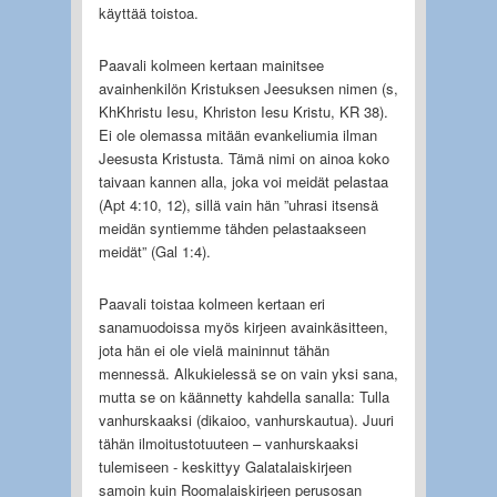
käyttää toistoa.
Paavali kolmeen kertaan mainitsee
avainhenkilön Kristuksen Jeesuksen nimen (s,
KhKhristu Iesu, Khriston Iesu Kristu, KR 38).
Ei ole olemassa mitään evankeliumia ilman
Jeesusta Kristusta. Tämä nimi on ainoa koko
taivaan kannen alla, joka voi meidät pelastaa
(Apt 4:10, 12), sillä vain hän ”uhrasi itsensä
meidän syntiemme tähden pelastaakseen
meidät” (Gal 1:4).
Paavali toistaa kolmeen kertaan eri
sanamuodoissa myös kirjeen avainkäsitteen,
jota hän ei ole vielä maininnut tähän
mennessä. Alkukielessä se on vain yksi sana,
mutta se on käännetty kahdella sanalla: Tulla
vanhurskaaksi (dikaioo, vanhurskautua). Juuri
tähän ilmoitustotuuteen – vanhurskaaksi
tulemiseen - keskittyy Galatalaiskirjeen
samoin kuin Roomalaiskirjeen perusosan