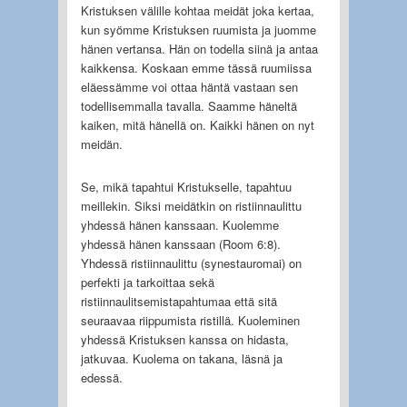
Kristuksen välille kohtaa meidät joka kertaa,
kun syömme Kristuksen ruumista ja juomme
hänen vertansa. Hän on todella siinä ja antaa
kaikkensa. Koskaan emme tässä ruumiissa
eläessämme voi ottaa häntä vastaan sen
todellisemmalla tavalla. Saamme häneltä
kaiken, mitä hänellä on. Kaikki hänen on nyt
meidän.
Se, mikä tapahtui Kristukselle, tapahtuu
meillekin. Siksi meidätkin on ristiinnaulittu
yhdessä hänen kanssaan. Kuolemme
yhdessä hänen kanssaan (Room 6:8).
Yhdessä ristiinnaulittu (synestauromai) on
perfekti ja tarkoittaa sekä
ristiinnaulitsemistapahtumaa että sitä
seuraavaa riippumista ristillä. Kuoleminen
yhdessä Kristuksen kanssa on hidasta,
jatkuvaa. Kuolema on takana, läsnä ja
edessä.