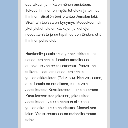
saa aikaan ja mikä on hänen ansiotaan.
Tekevä ihminen on myös totteleva ja toimiva
ihminen. Sisällön teoille antaa Jumalan laki.
Siksi lain teoissa on kysymys Mooseksen lain
yksityiskohtaisten käskyjen ja kieltojen
noudattamista ja se tapahtuu sen tähden, että
ihminen pelastuisi.
Hurskaalle juutalaiselle ympärileikkaus, lain
noudattaminen ja Jumalan armollisuus
antoivat toivon pelastumisesta. Paavali on
sulkenut pois lain noudattamisen ja
ympärileikkauksen (Gal 5:3-4). Hän vakuuttaa,
että Jumala on armollinen, mutta vain
Jeesuksessa Kristuksessa. Jumalan armon
Kristuksessa saa jokainen, joka uskoo
Jeesukseen, vaikka häntä ei olisikaan
ympärileikattu eikä noudattaisi Mooseksen
lakia. Vastakohtaisuus on mahdollisimman
selvä.