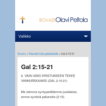
Etusivu
»
Paavalin kirje galatalaisille
» Gal 2:15-21
Olet täällä
Gal 2:15-21
6. VAIN USKO KRISTUKSEEN TEKEE
VANHURSKAAKSI (GAL 2:15-21)
Me olemme syntyperältämme juutalaisia,
emme syntisiä pakanoita (2:15).