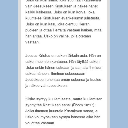
vain Jeesukseen Kristuksen ja näkee hänet
kaikki kaikessa. Usko on kuin korva, joka
kuuntelee Kristuksen evankeliumin julistusta.
Usko on kuin käsi, joka ojentuu Herran
puoleen ja ottaa Herralta vastaan kaiken, mitä
hän antaa. Usko on väline, jolla otetaan
vastaan.
Jeesus Kristus on uskon tärkein asia. Hän on
uskon huomion kohteena. Hän täyttää uskon.
Usko onkin hänen uskoaan ja samalla ihmisen
uskoa häneen. Ihminen uskoessaan
Jeesukseen unohtaa oman uskonsa ja kuulee
ja näkee vain Jeesuksen.
”Usko syntyy kuulemisesta, mutta kuulemisen
synnyttää Kristuksen sana” (Room 10:17).
Jollei ihminen kuuntele Kristuksen sanaa, ei
usko voi myöskään syntyä hänessä eikä hän
voi ottaa vastaan.