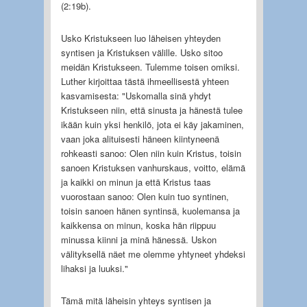
(2:19b).
Usko Kristukseen luo läheisen yhteyden
syntisen ja Kristuksen välille. Usko sitoo
meidän Kristukseen. Tulemme toisen omiksi.
Luther kirjoittaa tästä ihmeellisestä yhteen
kasvamisesta: "Uskomalla sinä yhdyt
Kristukseen niin, että sinusta ja hänestä tulee
ikään kuin yksi henkilö, jota ei käy jakaminen,
vaan joka alituisesti häneen kiintyneenä
rohkeasti sanoo: Olen niin kuin Kristus, toisin
sanoen Kristuksen vanhurskaus, voitto, elämä
ja kaikki on minun ja että Kristus taas
vuorostaan sanoo: Olen kuin tuo syntinen,
toisin sanoen hänen syntinsä, kuolemansa ja
kaikkensa on minun, koska hän riippuu
minussa kiinni ja minä hänessä. Uskon
välityksellä näet me olemme yhtyneet yhdeksi
lihaksi ja luuksi."
Tämä mitä läheisin yhteys syntisen ja