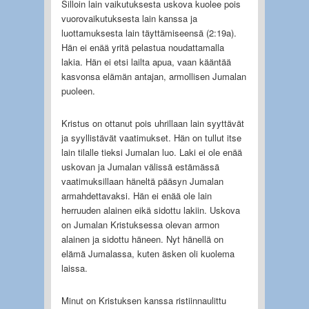
Silloin lain vaikutuksesta uskova kuolee pois
vuorovaikutuksesta lain kanssa ja
luottamuksesta lain täyttämiseensä (2:19a).
Hän ei enää yritä pelastua noudattamalla
lakia. Hän ei etsi lailta apua, vaan kääntää
kasvonsa elämän antajan, armollisen Jumalan
puoleen.
Kristus on ottanut pois uhrillaan lain syyttävät
ja syyllistävät vaatimukset. Hän on tullut itse
lain tilalle tieksi Jumalan luo. Laki ei ole enää
uskovan ja Jumalan välissä estämässä
vaatimuksillaan häneltä pääsyn Jumalan
armahdettavaksi. Hän ei enää ole lain
herruuden alainen eikä sidottu lakiin. Uskova
on Jumalan Kristuksessa olevan armon
alainen ja sidottu häneen. Nyt hänellä on
elämä Jumalassa, kuten äsken oli kuolema
laissa.
Minut on Kristuksen kanssa ristiinnaulittu