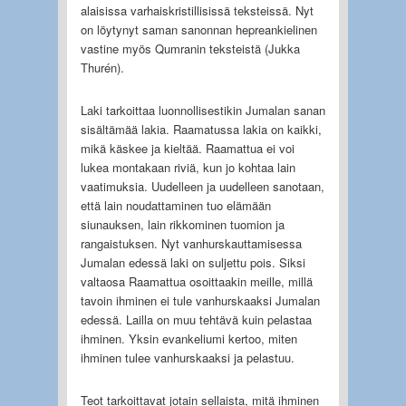
alaisissa varhaiskristillisissä teksteissä. Nyt
on löytynyt saman sanonnan hepreankielinen
vastine myös Qumranin teksteistä (Jukka
Thurén).
Laki tarkoittaa luonnollisestikin Jumalan sanan
sisältämää lakia. Raamatussa lakia on kaikki,
mikä käskee ja kieltää. Raamattua ei voi
lukea montakaan riviä, kun jo kohtaa lain
vaatimuksia. Uudelleen ja uudelleen sanotaan,
että lain noudattaminen tuo elämään
siunauksen, lain rikkominen tuomion ja
rangaistuksen. Nyt vanhurskauttamisessa
Jumalan edessä laki on suljettu pois. Siksi
valtaosa Raamattua osoittaakin meille, millä
tavoin ihminen ei tule vanhurskaaksi Jumalan
edessä. Lailla on muu tehtävä kuin pelastaa
ihminen. Yksin evankeliumi kertoo, miten
ihminen tulee vanhurskaaksi ja pelastuu.
Teot tarkoittavat jotain sellaista, mitä ihminen