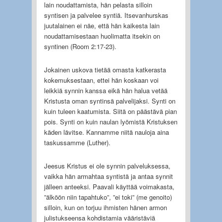
lain noudattamista, hän pelasta silloin
syntisen ja palvelee syntiä. Itsevanhurskas
juutalainen ei näe, että hän kaikesta lain
noudattamisestaan huolimatta itsekin on
syntinen (Room 2:17-23).
Jokainen uskova tietää omasta katkerasta
kokemuksestaan, ettei hän koskaan voi
leikkiä synnin kanssa eikä hän halua vetää
Kristusta oman syntinsä palvelijaksi. Synti on
kuin tuleen kaatumista. Siitä on päästävä pian
pois. Synti on kuin naulan lyömistä Kristuksen
käden lävitse. Kannamme niitä nauloja aina
taskussamme (Luther).
Jeesus Kristus ei ole synnin palveluksessa,
vaikka hän armahtaa syntistä ja antaa synnit
jälleen anteeksi. Paavali käyttää voimakasta,
”älköön niin tapahtuko”, ”ei toki” (me genoito)
silloin, kun on torjuu ihmisten hänen armon
julistukseensa kohdistamia vääristäviä