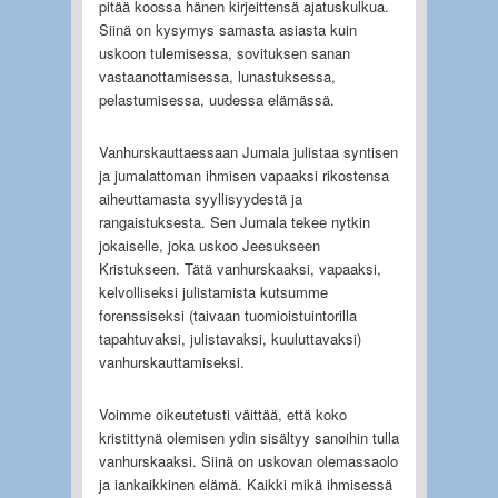
pitää koossa hänen kirjeittensä ajatuskulkua.
Siinä on kysymys samasta asiasta kuin
uskoon tulemisessa, sovituksen sanan
vastaanottamisessa, lunastuksessa,
pelastumisessa, uudessa elämässä.
Vanhurskauttaessaan Jumala julistaa syntisen
ja jumalattoman ihmisen vapaaksi rikostensa
aiheuttamasta syyllisyydestä ja
rangaistuksesta. Sen Jumala tekee nytkin
jokaiselle, joka uskoo Jeesukseen
Kristukseen. Tätä vanhurskaaksi, vapaaksi,
kelvolliseksi julistamista kutsumme
forenssiseksi (taivaan tuomioistuintorilla
tapahtuvaksi, julistavaksi, kuuluttavaksi)
vanhurskauttamiseksi.
Voimme oikeutetusti väittää, että koko
kristittynä olemisen ydin sisältyy sanoihin tulla
vanhurskaaksi. Siinä on uskovan olemassaolo
ja iankaikkinen elämä. Kaikki mikä ihmisessä