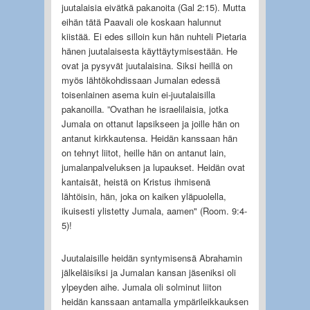
juutalaisia eivätkä pakanoita (Gal 2:15). Mutta
eihän tätä Paavali ole koskaan halunnut
kiistää. Ei edes silloin kun hän nuhteli Pietaria
hänen juutalaisesta käyttäytymisestään. He
ovat ja pysyvät juutalaisina. Siksi heillä on
myös lähtökohdissaan Jumalan edessä
toisenlainen asema kuin ei-juutalaisilla
pakanoilla. ”Ovathan he israelilaisia, jotka
Jumala on ottanut lapsikseen ja joille hän on
antanut kirkkautensa. Heidän kanssaan hän
on tehnyt liitot, heille hän on antanut lain,
jumalanpalveluksen ja lupaukset. Heidän ovat
kantaisät, heistä on Kristus ihmisenä
lähtöisin, hän, joka on kaiken yläpuolella,
ikuisesti ylistetty Jumala, aamen" (Room. 9:4-
5)!
Juutalaisille heidän syntymisensä Abrahamin
jälkeläisiksi ja Jumalan kansan jäseniksi oli
ylpeyden aihe. Jumala oli solminut liiton
heidän kanssaan antamalla ympärileikkauksen