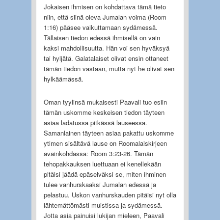
Jokaisen ihmisen on kohdattava tämä tieto
niin, että siinä oleva Jumalan voima (Room
1:16) pääsee vaikuttamaan sydämessä.
Tällaisen tiedon edessä ihmisellä on vain
kaksi mahdollisuutta. Hän voi sen hyväksyä
tai hyljätä. Galatalaiset olivat ensin ottaneet
tämän tiedon vastaan, mutta nyt he olivat sen
hylkäämässä.
Oman tyylinsä mukaisesti Paavali tuo esiin
tämän uskomme keskeisen tiedon täyteen
asiaa ladatussa pitkässä lauseessa.
Samanlainen täyteen asiaa pakattu uskomme
ytimen sisältävä lause on Roomalaiskirjeen
avainkohdassa: Room 3:23-26. Tämän
tehopakkauksen luettuaan ei kenellekään
pitäisi jäädä epäselväksi se, miten ihminen
tulee vanhurskaaksi Jumalan edessä ja
pelastuu. Uskon vanhurskauden pitäisi nyt olla
lähtemättömästi muistissa ja sydämessä.
Jotta asia painuisi lukijan mieleen, Paavali