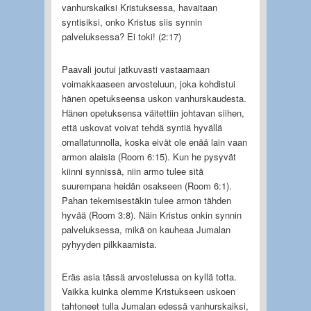
vanhurskaiksi Kristuksessa, havaitaan
syntisiksi, onko Kristus siis synnin
palveluksessa? Ei toki! (2:17)
Paavali joutui jatkuvasti vastaamaan
voimakkaaseen arvosteluun, joka kohdistui
hänen opetukseensa uskon vanhurskaudesta.
Hänen opetuksensa väitettiin johtavan siihen,
että uskovat voivat tehdä syntiä hyvällä
omallatunnolla, koska eivät ole enää lain vaan
armon alaisia (Room 6:15). Kun he pysyvät
kiinni synnissä, niin armo tulee sitä
suurempana heidän osakseen (Room 6:1).
Pahan tekemisestäkin tulee armon tähden
hyvää (Room 3:8). Näin Kristus onkin synnin
palveluksessa, mikä on kauheaa Jumalan
pyhyyden pilkkaamista.
Eräs asia tässä arvostelussa on kyllä totta.
Vaikka kuinka olemme Kristukseen uskoen
tahtoneet tulla Jumalan edessä vanhurskaiksi,