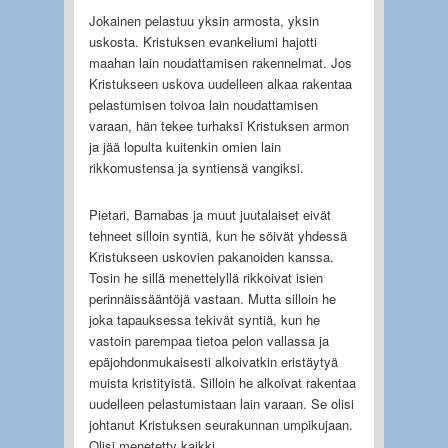
Jokainen pelastuu yksin armosta, yksin
uskosta. Kristuksen evankeliumi hajotti
maahan lain noudattamisen rakennelmat. Jos
Kristukseen uskova uudelleen alkaa rakentaa
pelastumisen toivoa lain noudattamisen
varaan, hän tekee turhaksi Kristuksen armon
ja jää lopulta kuitenkin omien lain
rikkomustensa ja syntiensä vangiksi.
Pietari, Barnabas ja muut juutalaiset eivät
tehneet silloin syntiä, kun he söivät yhdessä
Kristukseen uskovien pakanoiden kanssa.
Tosin he sillä menettelyllä rikkoivat isien
perinnäissääntöjä vastaan. Mutta silloin he
joka tapauksessa tekivät syntiä, kun he
vastoin parempaa tietoa pelon vallassa ja
epäjohdonmukaisesti alkoivatkin eristäytyä
muista kristityistä. Silloin he alkoivat rakentaa
uudelleen pelastumistaan lain varaan. Se olisi
johtanut Kristuksen seurakunnan umpikujaan.
Olisi menetetty kaikki.