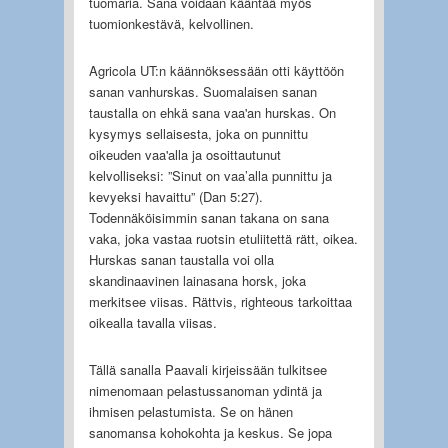
tuomaria. Sana voidaan kääntää myös
tuomionkestävä, kelvollinen.
Agricola UT:n käännöksessään otti käyttöön
sanan vanhurskas. Suomalaisen sanan
taustalla on ehkä sana vaa'an hurskas. On
kysymys sellaisesta, joka on punnittu
oikeuden vaa'alla ja osoittautunut
kelvolliseksi: ”Sinut on vaa’alla punnittu ja
kevyeksi havaittu” (Dan 5:27).
Todennäköisimmin sanan takana on sana
vaka, joka vastaa ruotsin etuliitettä rätt, oikea.
Hurskas sanan taustalla voi olla
skandinaavinen lainasana horsk, joka
merkitsee viisas. Rättvis, righteous tarkoittaa
oikealla tavalla viisas.
Tällä sanalla Paavali kirjeissään tulkitsee
nimenomaan pelastussanoman ydintä ja
ihmisen pelastumista. Se on hänen
sanomansa kohokohta ja keskus. Se jopa