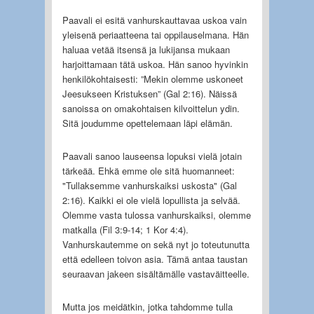
Paavali ei esitä vanhurskauttavaa uskoa vain
yleisenä periaatteena tai oppilauselmana. Hän
haluaa vetää itsensä ja lukijansa mukaan
harjoittamaan tätä uskoa. Hän sanoo hyvinkin
henkilökohtaisesti: ”Mekin olemme uskoneet
Jeesukseen Kristuksen” (Gal 2:16). Näissä
sanoissa on omakohtaisen kilvoittelun ydin.
Sitä joudumme opettelemaan läpi elämän.
Paavali sanoo lauseensa lopuksi vielä jotain
tärkeää. Ehkä emme ole sitä huomanneet:
"Tullaksemme vanhurskaiksi uskosta" (Gal
2:16). Kaikki ei ole vielä lopullista ja selvää.
Olemme vasta tulossa vanhurskaiksi, olemme
matkalla (Fil 3:9-14; 1 Kor 4:4).
Vanhurskautemme on sekä nyt jo toteutunutta
että edelleen toivon asia. Tämä antaa taustan
seuraavan jakeen sisältämälle vastaväitteelle.
Mutta jos meidätkin, jotka tahdomme tulla