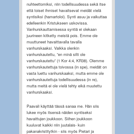
nuhteettomiksi, niin todellisuudessa sekä itse
että toiset ihmiset havaitsevat meidät vielä
syntisiksi (hamartoloi). Synti asuu ja vaikuttaa
edelleenkin Kristukseen uskovissa.
Vanhurskauttamisessa syntiä ei olekaan
juurineen kitketty meistä pois. Emme ole
muuttuneet havaittavalla tavalla
vanhurskaaksi. Vaikka olenkin
vanhurskautettu, ”en minä silti ole
vanhurskautettu” (1 Kor 4:4, KR38). Olemme
vanhurskautettuja toivossa (in spe), meidät on
vasta luettu vanhurskaaksi, mutta emme ole
vanhurskautettuja todellisuudessa (in re),
mutta meitä ei ole vielä tehty eikä muutettu
vanhurskaaksi.
Paavali käyttää tässä sanaa me. Hän siis
lukee myös itsensä näiden syntiseksi
havaittujen joukkoon. Siihen joukkoon
kuuluvat kaikki niin juutalais- kuin
pakanakristitytkin - siis myös Pietari ja