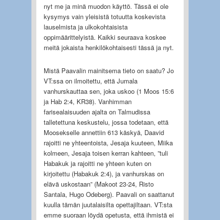
nyt me ja minä muodon käyttö. Tässä ei ole
kysymys vain yleisistä totuutta koskevista
lauselmista ja ulkokohtaisista
oppimäärittelyistä. Kaikki seuraava koskee
meitä jokaista henkilökohtaisesti tässä ja nyt.
Mistä Paavalin mainitsema tieto on saatu? Jo
VT:ssa on ilmoitettu, että Jumala
vanhurskauttaa sen, joka uskoo (1 Moos 15:6
ja Hab 2:4, KR38). Vanhimman
farisealaisuuden ajalta on Talmudissa
talletettuna keskustelu, jossa todetaan, että
Moosekselle annettiin 613 käskyä, Daavid
rajoitti ne yhteentoista, Jesaja kuuteen, Miika
kolmeen, Jesaja toisen kerran kahteen, ”tuli
Habakuk ja rajoitti ne yhteen kuten on
kirjoitettu (Habakuk 2:4), ja vanhurskas on
elävä uskostaan” (Makoot 23-24, Risto
Santala, Hugo Odeberg). Paavali on saattanut
kuulla tämän juutalaisilta opettajiltaan. VT:sta
emme suoraan löydä opetusta, että ihmistä ei