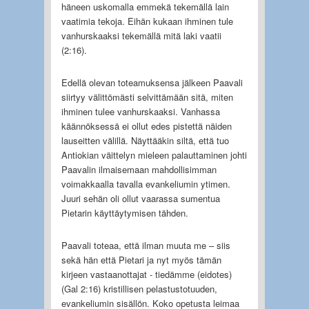
häneen uskomalla emmekä tekemällä lain
vaatimia tekoja. Eihän kukaan ihminen tule
vanhurskaaksi tekemällä mitä laki vaatii
(2:16).
Edellä olevan toteamuksensa jälkeen Paavali
siirtyy välittömästi selvittämään sitä, miten
ihminen tulee vanhurskaaksi. Vanhassa
käännöksessä ei ollut edes pistettä näiden
lauseitten välillä. Näyttääkin siltä, että tuo
Antiokian väittelyn mieleen palauttaminen johti
Paavalin ilmaisemaan mahdollisimman
voimakkaalla tavalla evankeliumin ytimen.
Juuri sehän oli ollut vaarassa sumentua
Pietarin käyttäytymisen tähden.
Paavali toteaa, että ilman muuta me – siis
sekä hän että Pietari ja nyt myös tämän
kirjeen vastaanottajat - tiedämme (eidotes)
(Gal 2:16) kristillisen pelastustotuuden,
evankeliumin sisällön. Koko opetusta leimaa