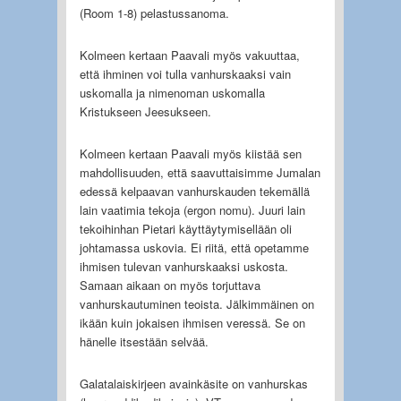
(Room 1-8) pelastussanoma.
Kolmeen kertaan Paavali myös vakuuttaa,
että ihminen voi tulla vanhurskaaksi vain
uskomalla ja nimenoman uskomalla
Kristukseen Jeesukseen.
Kolmeen kertaan Paavali myös kiistää sen
mahdollisuuden, että saavuttaisimme Jumalan
edessä kelpaavan vanhurskauden tekemällä
lain vaatimia tekoja (ergon nomu). Juuri lain
tekoihinhan Pietari käyttäytymisellään oli
johtamassa uskovia. Ei riitä, että opetamme
ihmisen tulevan vanhurskaaksi uskosta.
Samaan aikaan on myös torjuttava
vanhurskautuminen teoista. Jälkimmäinen on
ikään kuin jokaisen ihmisen veressä. Se on
hänelle itsestään selvää.
Galatalaiskirjeen avainkäsite on vanhurskas