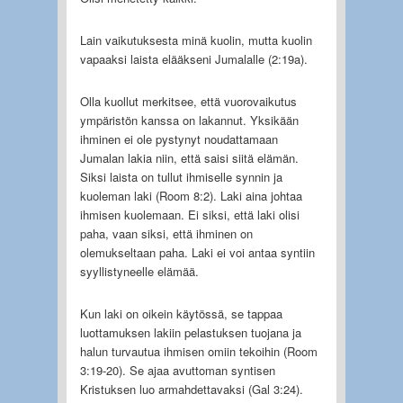
Lain vaikutuksesta minä kuolin, mutta kuolin
vapaaksi laista elääkseni Jumalalle (2:19a).
Olla kuollut merkitsee, että vuorovaikutus
ympäristön kanssa on lakannut. Yksikään
ihminen ei ole pystynyt noudattamaan
Jumalan lakia niin, että saisi siitä elämän.
Siksi laista on tullut ihmiselle synnin ja
kuoleman laki (Room 8:2). Laki aina johtaa
ihmisen kuolemaan. Ei siksi, että laki olisi
paha, vaan siksi, että ihminen on
olemukseltaan paha. Laki ei voi antaa syntiin
syyllistyneelle elämää.
Kun laki on oikein käytössä, se tappaa
luottamuksen lakiin pelastuksen tuojana ja
halun turvautua ihmisen omiin tekoihin (Room
3:19-20). Se ajaa avuttoman syntisen
Kristuksen luo armahdettavaksi (Gal 3:24).