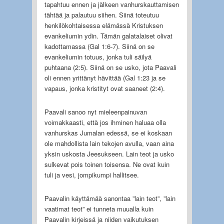
tapahtuu ennen ja jälkeen vanhurskauttamisen
tähtää ja palautuu siihen. Siinä toteutuu
henkilökohtaisessa elämässä Kristuksen
evankeliumin ydin. Tämän galatalaiset olivat
kadottamassa (Gal 1:6-7). Siinä on se
evankeliumin totuus, jonka tuli säilyä
puhtaana (2:5). Siinä on se usko, jota Paavali
oli ennen yrittänyt hävittää (Gal 1:23 ja se
vapaus, jonka kristityt ovat saaneet (2:4).
Paavali sanoo nyt mieleenpainuvan
voimakkaasti, että jos ihminen haluaa olla
vanhurskas Jumalan edessä, se ei koskaan
ole mahdollista lain tekojen avulla, vaan aina
yksin uskosta Jeesukseen. Lain teot ja usko
sulkevat pois toinen toisensa. Ne ovat kuin
tuli ja vesi, jompikumpi hallitsee.
Paavalin käyttämää sanontaa ”lain teot”, ”lain
vaatimat teot” ei tunneta muualla kuin
Paavalin kirjeissä ja niiden vaikutuksen