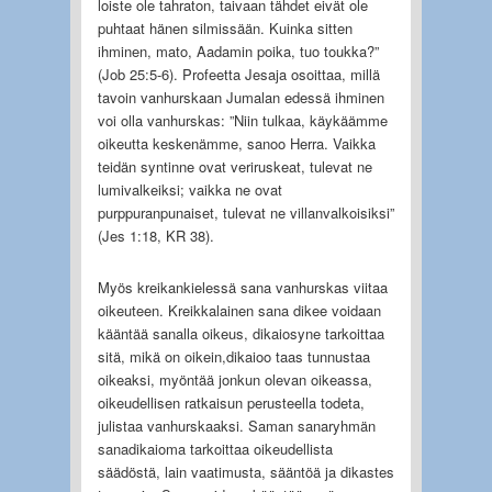
loiste ole tahraton, taivaan tähdet eivät ole
puhtaat hänen silmissään. Kuinka sitten
ihminen, mato, Aadamin poika, tuo toukka?”
(Job 25:5-6). Profeetta Jesaja osoittaa, millä
tavoin vanhurskaan Jumalan edessä ihminen
voi olla vanhurskas: ”Niin tulkaa, käykäämme
oikeutta keskenämme, sanoo Herra. Vaikka
teidän syntinne ovat veriruskeat, tulevat ne
lumivalkeiksi; vaikka ne ovat
purppuranpunaiset, tulevat ne villanvalkoisiksi”
(Jes 1:18, KR 38).
Myös kreikankielessä sana vanhurskas viitaa
oikeuteen. Kreikkalainen sana dikee voidaan
kääntää sanalla oikeus, dikaiosyne tarkoittaa
sitä, mikä on oikein,dikaioo taas tunnustaa
oikeaksi, myöntää jonkun olevan oikeassa,
oikeudellisen ratkaisun perusteella todeta,
julistaa vanhurskaaksi. Saman sanaryhmän
sanadikaioma tarkoittaa oikeudellista
säädöstä, lain vaatimusta, sääntöä ja dikastes