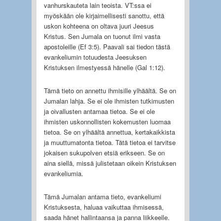
vanhurskauteta lain teoista. VT:ssa ei
myöskään ole kirjaimellisesti sanottu, että
uskon kohteena on oltava juuri Jeesus
Kristus. Sen Jumala on tuonut ilmi vasta
apostoleille (Ef 3:5). Paavali sai tiedon tästä
evankeliumin totuudesta Jeesuksen
Kristuksen ilmestyessä hänelle (Gal 1:12).
Tämä tieto on annettu ihmisille ylhäältä. Se on
Jumalan lahja. Se ei ole ihmisten tutkimusten
ja oivallusten antamaa tietoa. Se ei ole
ihmisten uskonnollisten kokemusten luomaa
tietoa. Se on ylhäältä annettua, kertakaikkista
ja muuttumatonta tietoa. Tätä tietoa ei tarvitse
jokaisen sukupolven etsiä erikseen. Se on
aina siellä, missä julistetaan oikein Kristuksen
evankeliumia.
Tämä Jumalan antama tieto, evankeliumi
Kristuksesta, haluaa vaikuttaa ihmisessä,
saada hänet hallintaansa ja panna liikkeelle.