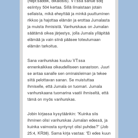
(hepr.saddik, dikaiosis). VT:ssa sanue sdq
esiintyy 504 kertaa. Sillä ilmaistaan jotain
sellaista, mikä eheyttää ja minkä puuttuminen
rikkoo ja hajottaa elämän ja erottaa Jumalasta
ja muista ihmisistä. Vanhurskaus on Jumalan
säätämä oikea järjestys, jolla Jumala ylläpitää
elämää ja vain siinä pääsee toteutumaan
elämän tarkoitus.
Sana vanhurskas kuuluu VT:ssa
ennenkaikkea oikeudelliseen sanastoon. Juuri
se antaa sanalle sen ominaisleiman ja tekee
siitä pelottavan sanan. Se muistuttaa
ihmiselle, että Jumala on tuomari. Jumala
vanhurskaana tuomarina vaatii ihmiseltä, että
tämä on myös vanhurskas.
Jobin kirjassa kysytäänkin: ”Kuinka siis
ihminen olisi vanhurskas Jumalan edessä, ja
kuinka vaimosta syntynyt olisi puhdas?” (Job
25:4, KR38). Sama kirja vastaa: ”Ei edes kuun