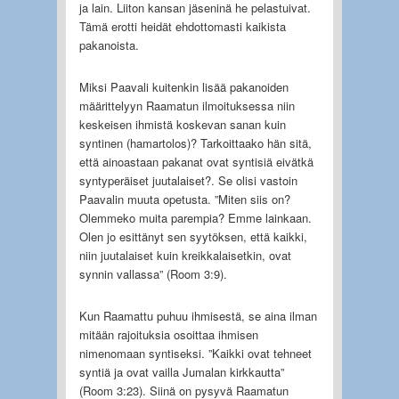
ja lain. Liiton kansan jäseninä he pelastuivat.
Tämä erotti heidät ehdottomasti kaikista
pakanoista.
Miksi Paavali kuitenkin lisää pakanoiden
määrittelyyn Raamatun ilmoituksessa niin
keskeisen ihmistä koskevan sanan kuin
syntinen (hamartolos)? Tarkoittaako hän sitä,
että ainoastaan pakanat ovat syntisiä eivätkä
syntyperäiset juutalaiset?. Se olisi vastoin
Paavalin muuta opetusta. ”Miten siis on?
Olemmeko muita parempia? Emme lainkaan.
Olen jo esittänyt sen syytöksen, että kaikki,
niin juutalaiset kuin kreikkalaisetkin, ovat
synnin vallassa” (Room 3:9).
Kun Raamattu puhuu ihmisestä, se aina ilman
mitään rajoituksia osoittaa ihmisen
nimenomaan syntiseksi. ”Kaikki ovat tehneet
syntiä ja ovat vailla Jumalan kirkkautta”
(Room 3:23). Siinä on pysyvä Raamatun