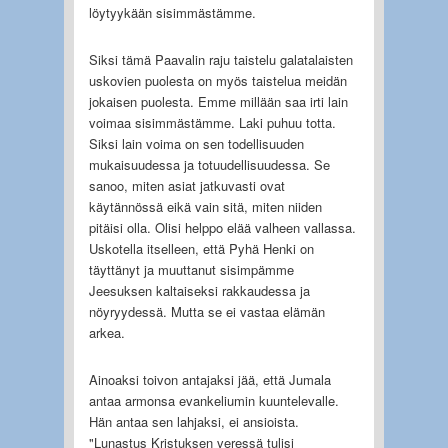
löytyykään sisimmästämme.
Siksi tämä Paavalin raju taistelu galatalaisten
uskovien puolesta on myös taistelua meidän
jokaisen puolesta. Emme millään saa irti lain
voimaa sisimmästämme. Laki puhuu totta.
Siksi lain voima on sen todellisuuden
mukaisuudessa ja totuudellisuudessa. Se
sanoo, miten asiat jatkuvasti ovat
käytännössä eikä vain sitä, miten niiden
pitäisi olla. Olisi helppo elää valheen vallassa.
Uskotella itselleen, että Pyhä Henki on
täyttänyt ja muuttanut sisimpämme
Jeesuksen kaltaiseksi rakkaudessa ja
nöyryydessä. Mutta se ei vastaa elämän
arkea.
Ainoaksi toivon antajaksi jää, että Jumala
antaa armonsa evankeliumin kuuntelevalle.
Hän antaa sen lahjaksi, ei ansioista.
"Lunastus Kristuksen veressä tulisi