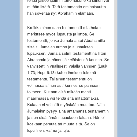
tehdä jälkeenpäin mitättömäksi eikä siihen voi
mitään lisätä. Tätä testamentin ominaisuutta
hän soveltaa nyt Abrahamin elämään.
Kreikkalainen sana testamentti (diatheke)
merkitsee myös lupausta ja liittoa. Se
testamentti, jonka Jumala antoi Abrahamille
sisälsi Jumalan armon ja siunauksen
lupauksen. Jumala solmi testamenttina liiton
Abrahamin ja hänen jälkeläistensä kanssa. Se
vahvistettiin virallisesti valalla vannoen (Luuk
1:73; Hepr 6:13) kuten ihmisen tekemä
testamentti. Tällainen testamentti on
voimassa siihen asti kunnes se pannaan
toimeen. Kukaan eikä mikään mahti
maailmassa voi tehdä sitä mitättömäksi.
Kukaan ei voi sitä myöskään muuttaa. Näin
Jumalakin pysyy aina antamansa testamentin
ja sen sisältämän lupauksen takana. Hän ei
koskaan peruuta tai muuta sitä. Se on
lopullinen, varma ja luja.