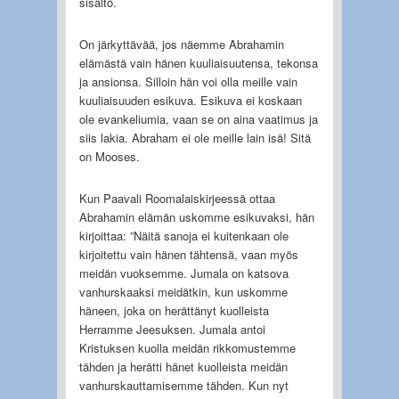
sisältö.
On järkyttävää, jos näemme Abrahamin
elämästä vain hänen kuuliaisuutensa, tekonsa
ja ansionsa. Silloin hän voi olla meille vain
kuuliaisuuden esikuva. Esikuva ei koskaan
ole evankeliumia, vaan se on aina vaatimus ja
siis lakia. Abraham ei ole meille lain isä! Sitä
on Mooses.
Kun Paavali Roomalaiskirjeessä ottaa
Abrahamin elämän uskomme esikuvaksi, hän
kirjoittaa: ”Näitä sanoja ei kuitenkaan ole
kirjoitettu vain hänen tähtensä, vaan myös
meidän vuoksemme. Jumala on katsova
vanhurskaaksi meidätkin, kun uskomme
häneen, joka on herättänyt kuolleista
Herramme Jeesuksen. Jumala antoi
Kristuksen kuolla meidän rikkomustemme
tähden ja herätti hänet kuolleista meidän
vanhurskauttamisemme tähden. Kun nyt