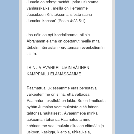
Jumala on tehnyt meidät, jotka uskomme
vanhurskaiksi, meillä on Herramme
Jeesuksen Kristuksen ansiosta rauha
Jumalan kanssa” (Room 4:23-5:1).
Jos näin on nyt kohdallamme, silloin
Abrahamin elämä on opettanut meille mitä
tärkeimmän asian - erottamaan evankeliumin
laista.
LAIN JA EVANKELIUMIN VÄLINEN
KAMPPAILU ELÄMÄSSÄMME
Raamattua lukiessamme eräs perustava
vaikeutemme on siinä, että valtaosa
Raamatun tekstistä on lakia. Se on ilmoitusta
pyhän Jumalan vaatimuksista elää hänen
tahtonsa mukaisesti. Avaammepa minkä
aukeaman tahansa Raamatustamme
kohtaamme vaatimuksia oikeaan elämään ja
uskoon, käskyjä, kieltoja, uhkauksia,