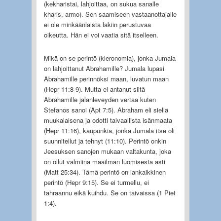
(kekharistai, lahjoittaa, on sukua sanalle
kharis, armo). Sen saamiseen vastaanottajalle
ei ole minkäänlaista lakiin perustuvaa
oikeutta. Hän ei voi vaatia sitä itselleen.
Mikä on se perintö (kleronomia), jonka Jumala
on lahjoittanut Abrahamille? Jumala lupasi
Abrahamille perinnöksi maan, luvatun maan
(Hepr 11:8-9). Mutta ei antanut siitä
Abrahamille jalanleveyden vertaa kuten
Stefanos sanoi (Apt 7:5). Abraham eli siellä
muukalaisena ja odotti taivaallista isänmaata
(Hepr 11:16), kaupunkia, jonka Jumala itse oli
suunnitellut ja tehnyt (11:10). Perintö onkin
Jeesuksen sanojen mukaan valtakunta, joka
on ollut valmiina maailman luomisesta asti
(Matt 25:34). Tämä perintö on iankaikkinen
perintö (Hepr 9:15). Se ei turmellu, ei
tahraannu eikä kuihdu. Se on taivaissa (1 Piet
1:4).