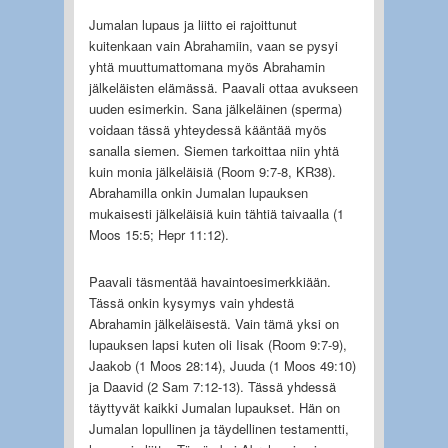
Jumalan lupaus ja liitto ei rajoittunut
kuitenkaan vain Abrahamiin, vaan se pysyi
yhtä muuttumattomana myös Abrahamin
jälkeläisten elämässä. Paavali ottaa avukseen
uuden esimerkin. Sana jälkeläinen (sperma)
voidaan tässä yhteydessä kääntää myös
sanalla siemen. Siemen tarkoittaa niin yhtä
kuin monia jälkeläisiä (Room 9:7-8, KR38).
Abrahamilla onkin Jumalan lupauksen
mukaisesti jälkeläisiä kuin tähtiä taivaalla (1
Moos 15:5; Hepr 11:12).
Paavali täsmentää havaintoesimerkkiään.
Tässä onkin kysymys vain yhdestä
Abrahamin jälkeläisestä. Vain tämä yksi on
lupauksen lapsi kuten oli Iisak (Room 9:7-9),
Jaakob (1 Moos 28:14), Juuda (1 Moos 49:10)
ja Daavid (2 Sam 7:12-13). Tässä yhdessä
täyttyvät kaikki Jumalan lupaukset. Hän on
Jumalan lopullinen ja täydellinen testamentti,