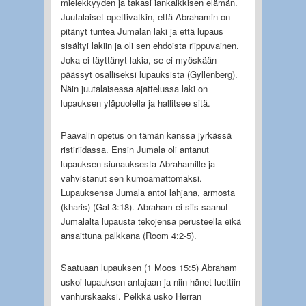
mielekkyyden ja takasi iankaikkisen elämän.
Juutalaiset opettivatkin, että Abrahamin on
pitänyt tuntea Jumalan laki ja että lupaus
sisältyi lakiin ja oli sen ehdoista riippuvainen.
Joka ei täyttänyt lakia, se ei myöskään
päässyt osalliseksi lupauksista (Gyllenberg).
Näin juutalaisessa ajattelussa laki on
lupauksen yläpuolella ja hallitsee sitä.
Paavalin opetus on tämän kanssa jyrkässä
ristiriidassa. Ensin Jumala oli antanut
lupauksen siunauksesta Abrahamille ja
vahvistanut sen kumoamattomaksi.
Lupauksensa Jumala antoi lahjana, armosta
(kharis) (Gal 3:18). Abraham ei siis saanut
Jumalalta lupausta tekojensa perusteella eikä
ansaittuna palkkana (Room 4:2-5).
Saatuaan lupauksen (1 Moos 15:5) Abraham
uskoi lupauksen antajaan ja niin hänet luettiin
vanhurskaaksi. Pelkkä usko Herran