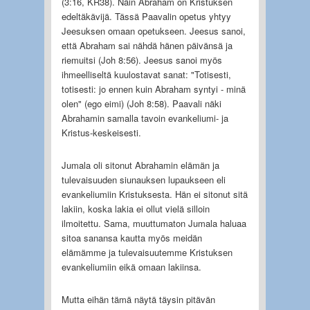
(3:16, KR38). Näin Abraham on Kristuksen
edeltäkävijä. Tässä Paavalin opetus yhtyy
Jeesuksen omaan opetukseen. Jeesus sanoi,
että Abraham sai nähdä hänen päivänsä ja
riemuitsi (Joh 8:56). Jeesus sanoi myös
ihmeelliseltä kuulostavat sanat: "Totisesti,
totisesti: jo ennen kuin Abraham syntyi - minä
olen" (ego eimi) (Joh 8:58). Paavali näki
Abrahamin samalla tavoin evankeliumi- ja
Kristus-keskeisesti.
Jumala oli sitonut Abrahamin elämän ja
tulevaisuuden siunauksen lupaukseen eli
evankeliumiin Kristuksesta. Hän ei sitonut sitä
lakiin, koska lakia ei ollut vielä silloin
ilmoitettu. Sama, muuttumaton Jumala haluaa
sitoa sanansa kautta myös meidän
elämämme ja tulevaisuutemme Kristuksen
evankeliumiin eikä omaan lakiinsa.
Mutta eihän tämä näytä täysin pitävän