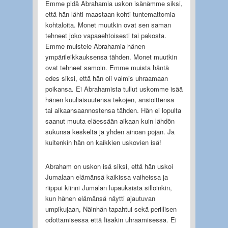
Emme pidä Abrahamia uskon isänämme siksi,
että hän lähti maastaan kohti tuntemattomia
kohtaloita. Monet muutkin ovat sen saman
tehneet joko vapaaehtoisesti tai pakosta.
Emme muistele Abrahamia hänen
ympärileikkauksensa tähden. Monet muutkin
ovat tehneet samoin. Emme muista häntä
edes siksi, että hän oli valmis uhraamaan
poikansa. Ei Abrahamista tullut uskomme isää
hänen kuuliaisuutensa tekojen, ansioittensa
tai aikaansaannostensa tähden. Hän ei lopulta
saanut muuta eläessään aikaan kuin lähdön
sukunsa keskeltä ja yhden ainoan pojan. Ja
kuitenkin hän on kaikkien uskovien isä!
Abraham on uskon isä siksi, että hän uskoi
Jumalaan elämänsä kaikissa vaiheissa ja
riippui kiinni Jumalan lupauksista silloinkin,
kun hänen elämänsä näytti ajautuvan
umpikujaan, Näinhän tapahtui sekä perillisen
odottamisessa että Iisakin uhraamisessa. Ei