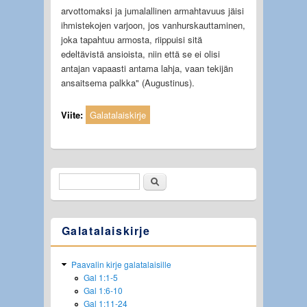
arvottomaksi ja jumalallinen armahtavuus jäisi
ihmistekojen varjoon, jos vanhurskauttaminen,
joka tapahtuu armosta, riippuisi sitä
edeltävistä ansioista, niin että se ei olisi
antajan vapaasti antama lahja, vaan tekijän
ansaitsema palkka" (Augustinus).
Viite:
Galatalaiskirje
Etsi
Hakulomake
Galatalaiskirje
Paavalin kirje galatalaisille
Gal 1:1-5
Gal 1:6-10
Gal 1:11-24