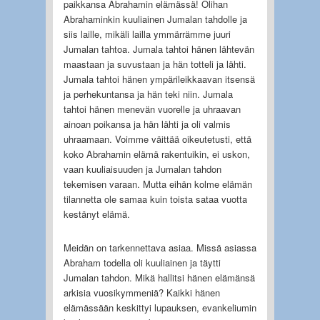
paikkansa Abrahamin elämässä! Olihan
Abrahaminkin kuuliainen Jumalan tahdolle ja
siis laille, mikäli lailla ymmärrämme juuri
Jumalan tahtoa. Jumala tahtoi hänen lähtevän
maastaan ja suvustaan ja hän totteli ja lähti.
Jumala tahtoi hänen ympärileikkaavan itsensä
ja perhekuntansa ja hän teki niin. Jumala
tahtoi hänen menevän vuorelle ja uhraavan
ainoan poikansa ja hän lähti ja oli valmis
uhraamaan. Voimme väittää oikeutetusti, että
koko Abrahamin elämä rakentuikin, ei uskon,
vaan kuuliaisuuden ja Jumalan tahdon
tekemisen varaan. Mutta eihän kolme elämän
tilannetta ole samaa kuin toista sataa vuotta
kestänyt elämä.
Meidän on tarkennettava asiaa. Missä asiassa
Abraham todella oli kuuliainen ja täytti
Jumalan tahdon. Mikä hallitsi hänen elämänsä
arkisia vuosikymmeniä? Kaikki hänen
elämässään keskittyi lupauksen, evankeliumin