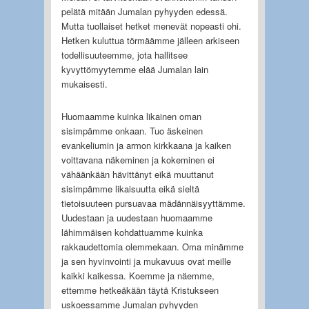
pelätä mitään Jumalan pyhyyden edessä.
Mutta tuollaiset hetket menevät nopeasti ohi.
Hetken kuluttua törmäämme jälleen arkiseen
todellisuuteemme, jota hallitsee
kyvyttömyytemme elää Jumalan lain
mukaisesti.
Huomaamme kuinka likainen oman
sisimpämme onkaan. Tuo äskeinen
evankeliumin ja armon kirkkaana ja kaiken
voittavana näkeminen ja kokeminen ei
vähäänkään hävittänyt eikä muuttanut
sisimpämme likaisuutta eikä sieltä
tietoisuuteen pursuavaa mädännäisyyttämme.
Uudestaan ja uudestaan huomaamme
lähimmäisen kohdattuamme kuinka
rakkaudettomia olemmekaan. Oma minämme
ja sen hyvinvointi ja mukavuus ovat meille
kaikki kaikessa. Koemme ja näemme,
ettemme hetkeäkään täytä Kristukseen
uskoessamme Jumalan pyhyyden