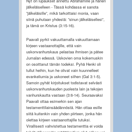
Nyt on lupaukset annettu Abrahamille ja hänen
jälkeläiselleen - Tässä kohdassa ei sanota
”jälkeläisille”, mikä tarkoittaisi monia, vaan
siinä puhutaan yhdestä: ”sinun jälkeläisellesi”,
ja tämä on Kristus (3:15-16).
Paavali pyrkii vakuuttamalla vakuuttamaan
kirjeen vastaanottajille, että vain
uskonvanhurskaus pelastaa ihmisen ja pätee
Jumalan edessä. Uskovien oma kokemuskin
on osoittanut tämän todeksi. Pyhä Henki oli
tullut heihin, kun he olivat vain kuunnelleet
evankeliumia ja uskoneet siihen (Gal 3:1-5).
Samoin pyhät kirjoitukset todistavat selvästi
uskonvanhurskauden puolesta lain ja tekojen
vanhurskautta vastaan (3:6-14). Seuraavaksi
Paavali ottaa esimerkin sen ajan
testamenttilainsäädännöstä. Hän ottaa esille
siitä kuitenkin vain yhden piirteen, jonka hän
olettaa kirjeen vastaanottajille tutuksi.
Virallisesti vahvistettua testamenttia ei voida