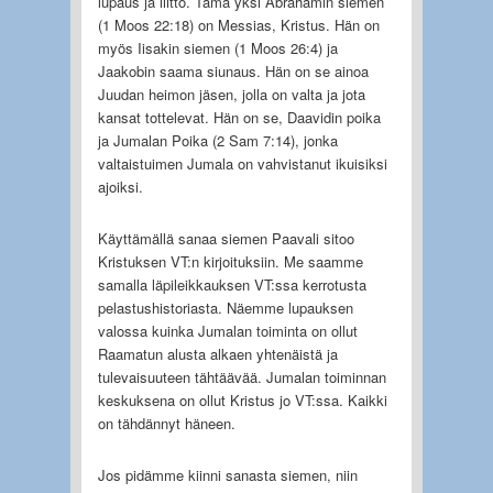
lupaus ja liitto. Tämä yksi Abrahamin siemen
(1 Moos 22:18) on Messias, Kristus. Hän on
myös Iisakin siemen (1 Moos 26:4) ja
Jaakobin saama siunaus. Hän on se ainoa
Juudan heimon jäsen, jolla on valta ja jota
kansat tottelevat. Hän on se, Daavidin poika
ja Jumalan Poika (2 Sam 7:14), jonka
valtaistuimen Jumala on vahvistanut ikuisiksi
ajoiksi.
Käyttämällä sanaa siemen Paavali sitoo
Kristuksen VT:n kirjoituksiin. Me saamme
samalla läpileikkauksen VT:ssa kerrotusta
pelastushistoriasta. Näemme lupauksen
valossa kuinka Jumalan toiminta on ollut
Raamatun alusta alkaen yhtenäistä ja
tulevaisuuteen tähtäävää. Jumalan toiminnan
keskuksena on ollut Kristus jo VT:ssa. Kaikki
on tähdännyt häneen.
Jos pidämme kiinni sanasta siemen, niin