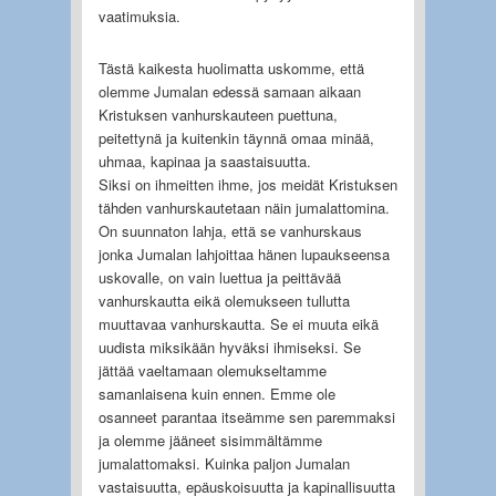
vaatimuksia.
Tästä kaikesta huolimatta uskomme, että
olemme Jumalan edessä samaan aikaan
Kristuksen vanhurskauteen puettuna,
peitettynä ja kuitenkin täynnä omaa minää,
uhmaa, kapinaa ja saastaisuutta.
Siksi on ihmeitten ihme, jos meidät Kristuksen
tähden vanhurskautetaan näin jumalattomina.
On suunnaton lahja, että se vanhurskaus
jonka Jumalan lahjoittaa hänen lupaukseensa
uskovalle, on vain luettua ja peittävää
vanhurskautta eikä olemukseen tullutta
muuttavaa vanhurskautta. Se ei muuta eikä
uudista miksikään hyväksi ihmiseksi. Se
jättää vaeltamaan olemukseltamme
samanlaisena kuin ennen. Emme ole
osanneet parantaa itseämme sen paremmaksi
ja olemme jääneet sisimmältämme
jumalattomaksi. Kuinka paljon Jumalan
vastaisuutta, epäuskoisuutta ja kapinallisuutta