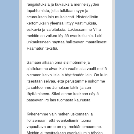
rangaistuksia ja kuvauksia menneisyyden
tapahtumista, joita tulkitaan syyn ja
seurauksen lain mukaisesti. Historiallisiin
kertomuksiin yleensä liittyy vaatimuksia,
esikuvia ja varoituksia. Lukiessamme VT:a
meidän on vaikea löytää evankeliumia. Laki
uhkauksineen näyttää hallitsevan määrällisesti
Raamatun tekstiä.
Samaan aikaan oma sisimpämme ja
ajattelumme aivan kuin vaatimalla vaatii meitä
olemaan kelvollisia ja täyttämään lain. On kuin
itsestään selvää, että perustamme uskomme
ja suhteemme Jumalaan lakiin ja sen
täyttämiseen. Siksi emme koskaan näytä
pääsevän irti lain tuomasta kauhusta.
Kykenemme vain hetken uskomaan ja
iloitsemaan, että evankeliumin tuoma
vapauttava armo on nyt meidän omaamme.
Meidän ei tarvitsekaan evankeliumin tähden