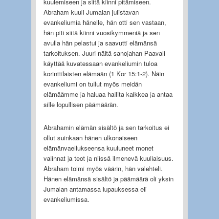
kuulemiseen ja siitä kiinni pitämiseen.
Abraham kuuli Jumalan julistavan
evankeliumia hänelle, hän otti sen vastaan,
hän piti siitä kiinni vuosikymmeniä ja sen
avulla hän pelastui ja saavutti elämänsä
tarkoituksen. Juuri näitä sanojahan Paavali
käyttää kuvatessaan evankeliumin tuloa
korinttilaisten elämään (1 Kor 15:1-2). Näin
evankeliumi on tullut myös meidän
elämäämme ja haluaa hallita kaikkea ja antaa
sille lopullisen päämäärän.
Abrahamin elämän sisältö ja sen tarkoitus ei
ollut suinkaan hänen ulkonaiseen
elämänvaellukseensa kuuluneet monet
valinnat ja teot ja niissä ilmenevä kuuliaisuus.
Abraham toimi myös väärin, hän valehteli.
Hänen elämänsä sisältö ja päämäärä oli yksin
Jumalan antamassa lupauksessa eli
evankeliumissa.