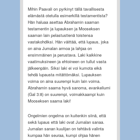
Mihin Paavali on pyrkinyt tällä tavallisesta
elämästä otetulla esimerkillä testamentista?
Hän haluaa asettaa Abrahamin saaman
testamentin ja lupauksen ja Mooseksen
saaman lain pelastustienä toistensa
vastakohdiksi. Hän väittää, että lupaus, joka
on aina Jumalan armoa ja lahjaa on
ensimmäinen ja perustava. Laki kaikkine
vaatimuksineen ja ehtoineen on tullut vasta
jälkeenpäin. Siksi laki ei voi kumota eikä
tehdä lupausta mitättömäksi. Lupauksen
voima on aina suurempi kuin lain voima.
Abrahamin saama hyvä sanoma, evankeliumi
(Gal 3:8) on suurempi, voimakkaampi kuin
Mooseksen saama laki!
Ongelmien ongelma on kuitenkin siinä, että
sekä lupaus että laki ovat Jumalan sanaa.
Jumalan sanan kuulijan on tehtävä valinta
kumpaa hän seuraa, kumpi ohjaa hänen