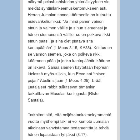
näkymä pelastushistorian yhtenäisyyteen vie
meidät syntiinlankeemuskertomukseen asti.
Herran Jumalan sanaa käärmeelle on kutsuttu
esievankeliumiksi: ”Ja minä panen vainon
sinun ja vaimon välille ja sinun siemenesi ja
hänen siemenensä välille, se on polkeva rikki
sinun pääsi, ja sinä olet pistävä sitä
kantapäähän” (1 Moos 3:15, KR38). Kristus on
se vaimon siemen, joka on polkeva rikki
käärmeen pään ja jonka kantapäähän käärme
on iskevä. Sanaa siemen käytetään heprean
kielessä myös silloin, kun Eeva sai ”toisen
pojan” Abelin sijaan (1 Moos 4:25). Eräät
juutalaiset rabbit tulkitsevat tämänkin
tarkoittavan Messias-kuningasta (Risto
Santala).
Tarkoitan sitä, että neljäsataakolmekymmentä
vuotta myöhempi laki ei voi kumota Jumalan
aikoinaan vahvistamaa testamenttia ja tehdä
hänen lupaustaan tyhjäksi (3:17).