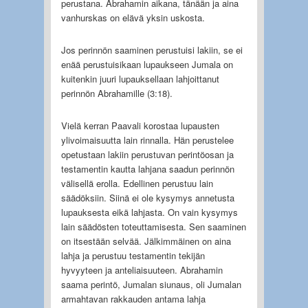
perustana. Abrahamin aikana, tänään ja aina
vanhurskas on elävä yksin uskosta.
Jos perinnön saaminen perustuisi lakiin, se ei
enää perustuisikaan lupaukseen Jumala on
kuitenkin juuri lupauksellaan lahjoittanut
perinnön Abrahamille (3:18).
Vielä kerran Paavali korostaa lupausten
ylivoimaisuutta lain rinnalla. Hän perustelee
opetustaan lakiin perustuvan perintöosan ja
testamentin kautta lahjana saadun perinnön
välisellä erolla. Edellinen perustuu lain
säädöksiin. Siinä ei ole kysymys annetusta
lupauksesta eikä lahjasta. On vain kysymys
lain säädösten toteuttamisesta. Sen saaminen
on itsestään selvää. Jälkimmäinen on aina
lahja ja perustuu testamentin tekijän
hyvyyteen ja anteliaisuuteen. Abrahamin
saama perintö, Jumalan siunaus, oli Jumalan
armahtavan rakkauden antama lahja