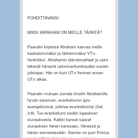
POHDITTAVAKSI
MIKSI ABRAHAM ON MEILLE TÄRKEÄ?
Paavalin kirjeissä Abraham kasvaa meille
keskeisimmäksi ja tärkeimmäksi VT:n
henkilöksi. Abrahamin elämänvaiheet ja usko
tekevät hänestä uskonvanhurskauden suuren
julistajan. Hän on kuin UT:n ihminen ennen
UT:n aikaa.
Paavalin mukaan Jumala ilmoitti Abrahamille
hyvän sanoman, evankeliumin (pro-
euangelizomai, julistaa evankeliumia) (Gal
3:8). Tuo evankeliumi sisälsi lupauksen
siunauksesta. Kaikki kansat saavat
siunauksen hänen kanssaan, hänessä ja
hänen siemenessään. Siemen on juuri Kristus