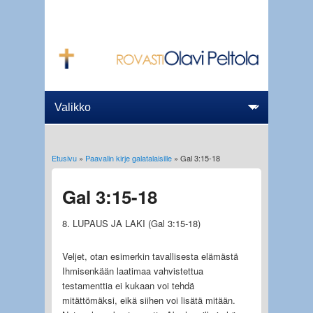
Etusivu
»
Paavalin kirje galatalaisille
» Gal 3:15-18
Olet täällä
Gal 3:15-18
8. LUPAUS JA LAKI (Gal 3:15-18)
Veljet, otan esimerkin tavallisesta elämästä
Ihmisenkään laatimaa vahvistettua
testamenttia ei kukaan voi tehdä
mitättömäksi, eikä siihen voi lisätä mitään.