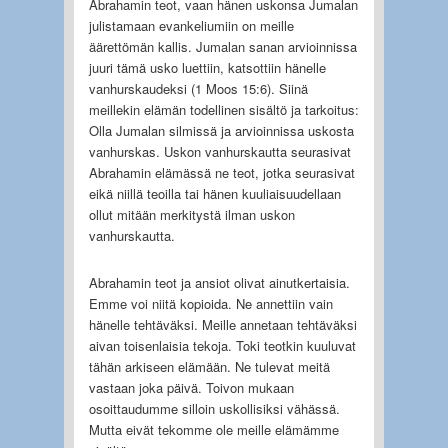
Abrahamin teot, vaan hänen uskonsa Jumalan
julistamaan evankeliumiin on meille
äärettömän kallis. Jumalan sanan arvioinnissa
juuri tämä usko luettiin, katsottiin hänelle
vanhurskaudeksi (1 Moos 15:6). Siinä
meillekin elämän todellinen sisältö ja tarkoitus:
Olla Jumalan silmissä ja arvioinnissa uskosta
vanhurskas. Uskon vanhurskautta seurasivat
Abrahamin elämässä ne teot, jotka seurasivat
eikä niillä teoilla tai hänen kuuliaisuudellaan
ollut mitään merkitystä ilman uskon
vanhurskautta.
Abrahamin teot ja ansiot olivat ainutkertaisia.
Emme voi niitä kopioida. Ne annettiin vain
hänelle tehtäväksi. Meille annetaan tehtäväksi
aivan toisenlaisia tekoja. Toki teotkin kuuluvat
tähän arkiseen elämään. Ne tulevat meitä
vastaan joka päivä. Toivon mukaan
osoittaudumme silloin uskollisiksi vähässä.
Mutta eivät tekomme ole meille elämämme