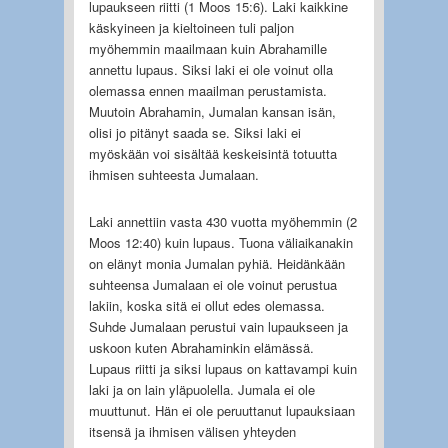
lupaukseen riitti (1 Moos 15:6). Laki kaikkine
käskyineen ja kieltoineen tuli paljon
myöhemmin maailmaan kuin Abrahamille
annettu lupaus. Siksi laki ei ole voinut olla
olemassa ennen maailman perustamista.
Muutoin Abrahamin, Jumalan kansan isän,
olisi jo pitänyt saada se. Siksi laki ei
myöskään voi sisältää keskeisintä totuutta
ihmisen suhteesta Jumalaan.
Laki annettiin vasta 430 vuotta myöhemmin (2
Moos 12:40) kuin lupaus. Tuona väliaikanakin
on elänyt monia Jumalan pyhiä. Heidänkään
suhteensa Jumalaan ei ole voinut perustua
lakiin, koska sitä ei ollut edes olemassa.
Suhde Jumalaan perustui vain lupaukseen ja
uskoon kuten Abrahaminkin elämässä.
Lupaus riitti ja siksi lupaus on kattavampi kuin
laki ja on lain yläpuolella. Jumala ei ole
muuttunut. Hän ei ole peruuttanut lupauksiaan
itsensä ja ihmisen välisen yhteyden